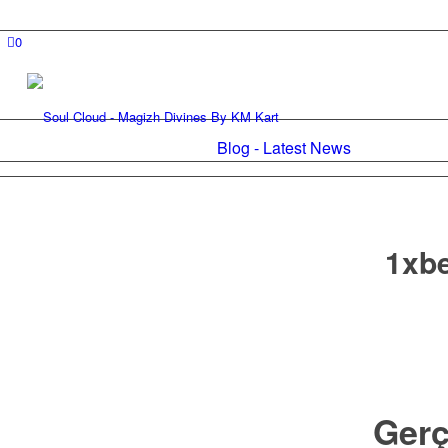
0
Blog - Latest News
1xbe
Gerç