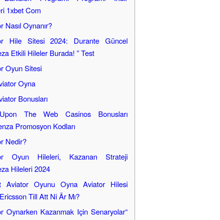
ri 1xbet Com
or Nasıl Oynanır?
or Hile Sitesi 2024: Durante Güncel
a Etkili Hileler Burada! ” Test
or Oyun Sitesi
viator Oyna
viator Bonusları
Upon The Web Casinos Bonusları
nza Promosyon Kodları
or Nedir?
tor Oyun Hileleri, Kazanan Strateji
za Hileleri 2024
t Aviator Oyunu Oyna Aviator Hilesi
ricsson Till Att Ni Är Mı?
or Oynarken Kazanmak Için Senaryolar“