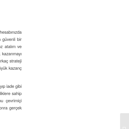
 hesabınızda
 güvenli bir
öz atalım ve
ak kazanmayı
kaç strateji
büyük kazanç
ıp iade gibi
iklere sahip
bu çevrimiçi
sonra gerçek
Вх