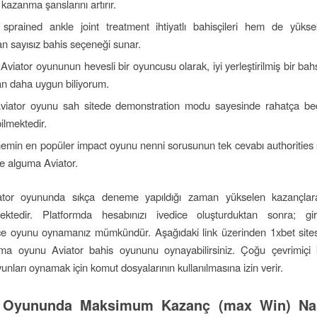
kazanma şanslarını artırır.
 sprained ankle joint treatment ihtiyatlı bahisçileri hem de yüksek 
an sayısız bahis seçeneği sunar.
Aviator oyununun hevesli bir oyuncusu olarak, iyi yerleştirilmiş bir bah
n daha uygun biliyorum.
viator oyunu sah sitede demonstration modu sayesinde rahatça be
lmektedir.
min en popüler impact oyunu nenni sorusunun tek cevabı authorities 
e alguma Aviator.
tor oyununda sıkça deneme yapıldığı zaman yükselen kazançlara
mektedir. Platformda hesabınızı ivedice oluşturduktan sonra; gi
ce oyunu oynamanız mümkündür. Aşağıdaki link üzerinden 1xbet sites
rma oyunu Aviator bahis oyununu oynayabilirsiniz. Çoğu çevrimiçi
nları oynamak için komut dosyalarının kullanılmasına izin verir.
r Oyununda Maksimum Kazanç (max Win) Nas