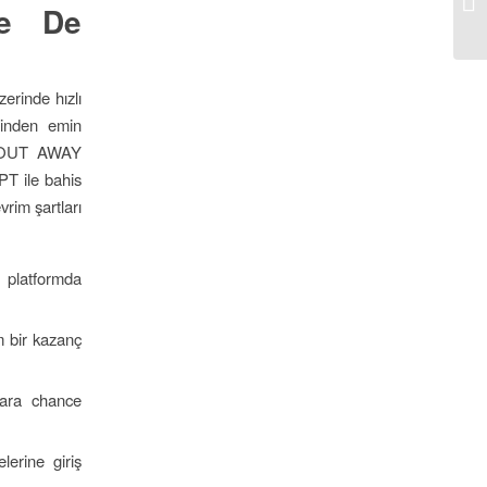
de De
св
erinde hızlı
iğinden emin
RY OUT AWAY
T ile bahis
vrim şartları
r platformda
am bir kazanç
lara chance
lerine giriş