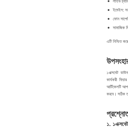
লাইভ চ্যাট
ইমেইল: সম
ফোন সাপোর
সামাজিক মি
এটি নিশ্চিত কর
উপসংহা
১এক্সবেট ডাউন
কার্যকরী ফিচা
আর্টিকেলটি আপন
করবে। সঠিক তথ
প্রশ্নো
১. ১এক্সব