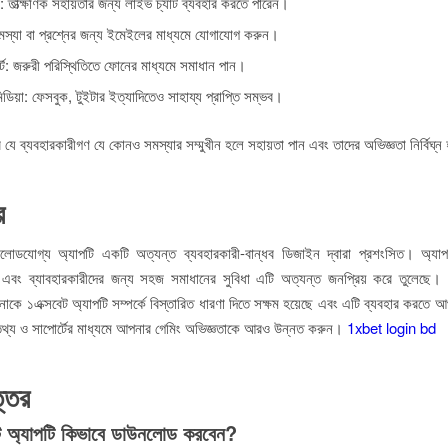
: তাত্ক্ষণিক সহায়তার জন্য লাইভ চ্যাট ব্যবহার করতে পারেন।
স্যা বা প্রশ্নের জন্য ইমেইলের মাধ্যমে যোগাযোগ করুন।
্ট: জরুরী পরিস্থিতিতে ফোনের মাধ্যমে সমাধান পান।
ডিয়া: ফেসবুক, টুইটার ইত্যাদিতেও সাহায্য প্রাপ্তি সম্ভব।
ে যে ব্যবহারকারীগণ যে কোনও সমস্যার সম্মুখীন হলে সহায়তা পান এবং তাদের অভিজ্ঞতা নির্বিঘ্ন
র
লোডযোগ্য অ্যাপটি একটি অত্যন্ত ব্যবহারকারী-বান্ধব ডিজাইন দ্বারা প্রশংসিত। অ্যা
র এবং ব্যাবহারকারীদের জন্য সহজ সমাধানের সুবিধা এটি অত্যন্ত জনপ্রিয় করে তুলেছ
াকে ১এক্সবেট অ্যাপটি সম্পর্কে বিস্তারিত ধারণা দিতে সক্ষম হয়েছে এবং এটি ব্যবহার করতে
্য ও সাপোর্টের মাধ্যমে আপনার গেমিং অভিজ্ঞতাকে আরও উন্নত করুন।
1xbet login bd
ত্তর
েট অ্যাপটি কিভাবে ডাউনলোড করবেন?