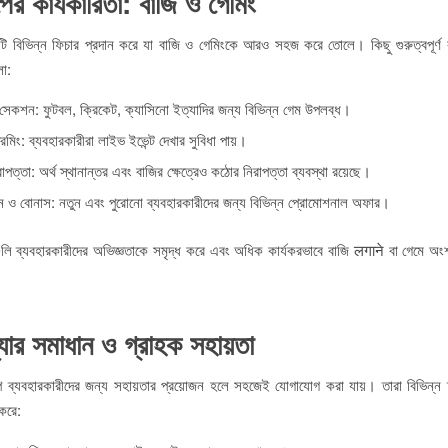
ের কার্যকারিতা: বাজি ও গেমিং
টি বিভিন্ন ফিচার প্রদান করে যা বাজি ও গেমিংকে আরও সহজ করে তোলে। কিছু গুরুত্বপূর্ণ ক
ো:
 সেকশন: ফুটবল, ক্রিকেট, ক্যাসিনো ইত্যাদির জন্য বিভিন্ন গেম উপলব্ধ।
রিমিং: ব্যবহারকারীরা লাইভ ইভেন্ট দেখার সুবিধা পায়।
াপত্তা: অর্থ স্থানান্তর এবং বাজির ক্ষেত্রেও কঠোর নিরাপত্তা ব্যবস্থা রয়েছে।
 ও বোনাস: নতুন এবং পুরোনো ব্যবহারকারীদের জন্য বিভিন্ন প্রোমোশনাল অফার।
লি ব্যবহারকারীদের অভিজ্ঞতাকে সমৃদ্ধ করে এবং অধিক কার্যকরভাবে বাজি लगाने বা গেমে অং
যার সমাধান ও গ্রাহক সহায়তা
পে ব্যবহারকারীদের জন্য সহায়তার প্রয়োজন হলে সহজেই যোগাযোগ করা যায়। তারা বিভিন্ন চ
 করে: