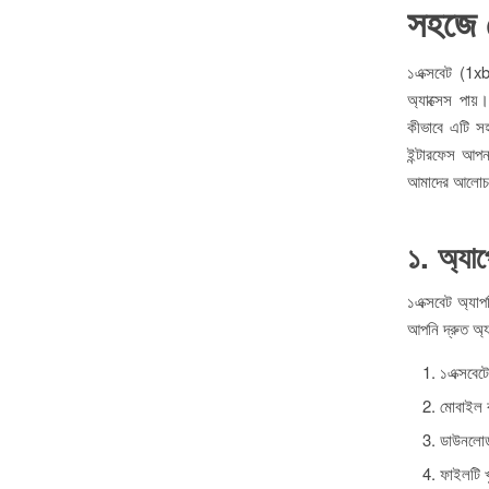
সহজে 
১এক্সবেট (1xb
অ্যাক্সেস পা
কীভাবে এটি স
ইন্টারফেস আপন
আমাদের আলোচ
১. অ্যা
১এক্সবেট অ্যা
আপনি দ্রুত অ্
১এক্সবেট
মোবাইল 
ডাউনলোড
ফাইলটি খ