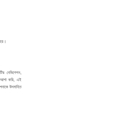
 হয়।
পটির নেভিগেশন,
ে। আশা করি, এই
 আপনাকে উৎসাহিত