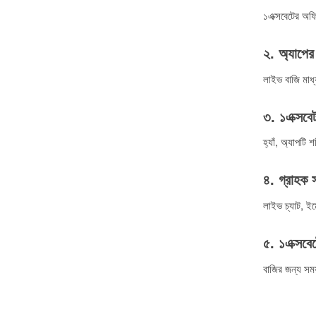
১এক্সবেটের অফ
২. অ্যাপের
লাইভ বাজি মাধ্
৩. ১এক্সবে
হ্যাঁ, অ্যাপটি 
৪. গ্রাহক 
লাইভ চ্যাট, ইম
৫. ১এক্সবে
বাজির জন্য সময়