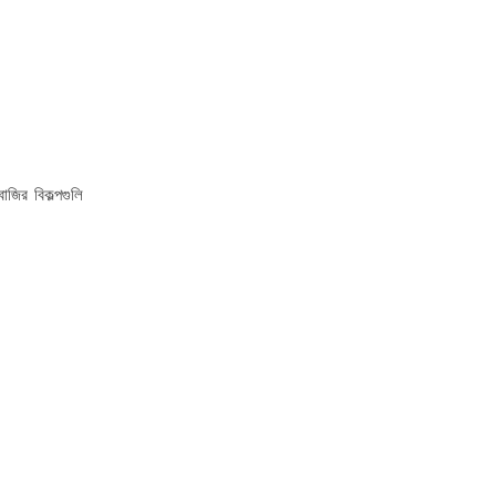
াজির বিকল্পগুলি