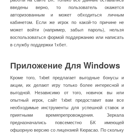
введены верно, то пользователь окажется
авторизованным и может обходиться личным
кабинетом. Если же игрок по какой-то причине не
может войти (например, забыл пароль), нельзя
воспользоваться формой поддержанию или написать
в службу поддержки 1хбет.
Приложение Для Windows
Кроме того, 1xbet предлагает выгодные бонусы и
акции, их делают игру только более интересной и
выгодной. Независимо от того, новичок вы или
опытный игрок, сайт 1xbet предоставит вам все
необходимые инструменты для успешной ставок и
приятными времяпрепровождения. Зеркала
предназначались повсеместно БК имеющей
офшорную версию со лицензией Кюрасао. По скольку