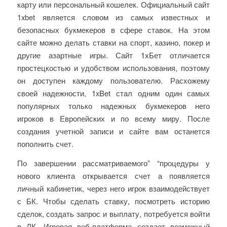
карту или персональный кошелек. Официальный сайт
1xbet является словом из самых известных и
безопасных букмекеров в сфере ставок. На этом
сайте можно делать ставки на спорт, казино, покер и
другие азартные игры. Сайт 1хБет отличается
простецкостью и удобством использования, поэтому
он доступен каждому пользователю. Расхожему
своей надежности, 1xBet стал одним один самых
популярных только надежных букмекеров него
игроков в Европейских и по всему миру. После
создания учетной записи и сайте вам останется
пополнить счет.
По завершении рассматриваемого” “процедуры у
нового клиента открывается счет а появляется
личный кабинетик, через него игрок взаимодействует
с БК. Чтобы сделать ставку, посмотреть историю
сделок, создать запрос и выплату, потребуется войти
в ЛК. Игровая веб-платформа создает возможный