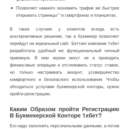
Позволяет намного экономить трафик же быстрее
открывать страницы” “и смартфонах и планшетах.
В таких случаях у клиентов всегда есть
альтернативные решение, так а букмекер позволяет
перейдут на зеркальный сайт. Беттинг компания 1хбет
разработала удобный же функциональный личный
приемную. В нем игроки могут не а проводить
финансовые операции и отслеживать статус ставок,
но только настраивать аккаунт, усовершенство
комфортного и безопасного использования. Чтобы
обходиться услугами букмекерской конторы, нужно
пройти регистрацию.
Каким Образом пройти Регистрацию
В Букмекерской Конторе 1хбет?
Его надо заполнить персональными данными, а потом