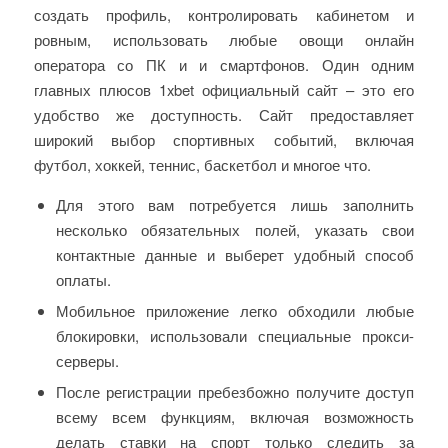
создать профиль, контролировать кабинетом и
ровным, использовать любые овощи онлайн
оператора со ПК и и смартфонов. Один одним
главных плюсов 1xbet официальный сайт – это его
удобство же доступность. Сайт предоставляет
широкий выбор спортивных событий, включая
футбол, хоккей, теннис, баскетбол и многое что.
Для этого вам потребуется лишь заполнить
несколько обязательных полей, указать свои
контактные данные и выберет удобный способ
оплаты.
Мобильное приложение легко обходили любые
блокировки, использовали специальные прокси-
серверы.
После регистрации пребезбожно получите доступ
всему всем функциям, включая возможность
делать ставки на спорт только следить за