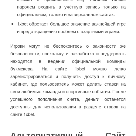
паролем входить в учётную запись только на
официальном, только и на зеркальном сайтах.
1xbet обретает большое значение важнейшей игре
и предотвращению проблем с азартными играми.
Игроки могут не беспокоитесь о законности же
безопасности, поскольку и разработка и поддержать
находятся в ведении официальной команды
букмекера. На сайте 1xbet можно легко
зарегистрироваться и получить доступ к личному
кабинет, где пользователь может делать ставки на
свои любимые команды и спортивные события. После
успешного пополнения счета, деньги останется
доступны для использования в разделе ставок на
сайте 1xbet.
Альтернативный Сайт