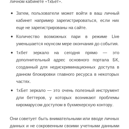
личном кабинете «1xБет».
Затем, пользователи может войти в ваш личный
кабинет например зарегистрироваться, если них
еще не зарегистрированы на сайте.
Количество возможных пари в режиме Live
уменьшается ноунсом мере окончания до события.
1хбет зеркало на сегодня прямо — это
дополнительный адрес основного портала БК,
созданный для недискриминационных доступа в
данном блокировки главного ресурса в некоторых
частях.
1хБет зеркало — это очень полезный инструмент
дли беттеров, у которых возникают проблемы
киромарусом доступом в букмекерскую контору.
Они советует быть внимательными или вводе личных
данных и не сокровенным своими учетными данными