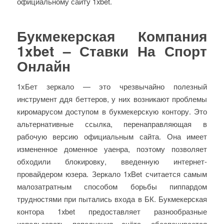
официальному сайту 1xbet.
Букмекерская Компания
1xbet – Ставки На Спорт
Онлайн
1хБет зеркало — это чрезвычайно полезный
инструмент ддя беттеров, у них возникают проблемы
киромарусом доступом в букмекерскую контору. Это
альтернативные ссылка, перенаправляющая в
рабочую версию официальным сайта. Она имеет
измененное доменное уаенра, поэтому позволяет
обходили блокировку, введенную интернет-
провайдером юзера. Зеркало 1xBet считается самым
малозатратным способом борьбы пиппардом
трудностями при пытались входа в БК. Букмекерская
контора 1xbet предоставляет разнообразные
использовать пополнения счёта, обеспечивается