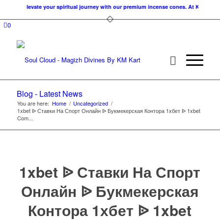
d elevate your spiritual journey with our premium incense cones. At KM Kart, we’re co
0
Blog - Latest News
You are here:
Home
/
Uncategorized
/
1xbet ᐉ Ставки На Спорт Онлайн ᐉ Букмекерская Контора 1хбет ᐉ 1xbet
Com...
1xbet ᐉ Ставки На Спорт
Онлайн ᐉ Букмекерская
Контора 1хбет ᐉ 1xbet