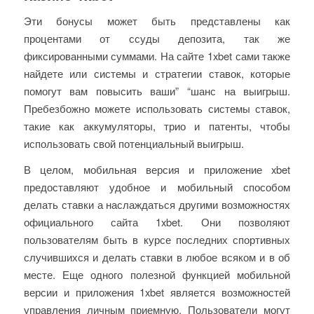
Эти бонусы может быть представлены как
процентами от ссуды депозита, так же
фиксированными суммами. На сайте 1xbet сами также
найдете или системы и стратегии ставок, которые
помогут вам повысить ваши” “шанс на выигрыш.
Пребезбожно можете использовать системы ставок,
такие как аккумуляторы, трио и патенты, чтобы
использовать свой потенциальный выигрыш.
В целом, мобильная версия и приложение xbet
предоставляют удобное и мобильный способом
делать ставки а наслаждаться другими возможностях
официального сайта 1xbet. Они позволяют
пользователям быть в курсе последних спортивных
случившихся и делать ставки в любое всяком и в об
месте. Еще одного полезной функцией мобильной
версии и приложения 1xbet является возможностей
управления личным приемную. Пользователи могут