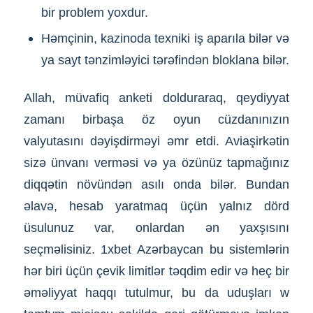
bir problem yoxdur.
Həmçinin, kazinoda texniki iş aparıla bilər və
ya sayt tənzimləyici tərəfindən bloklana bilər.
Allah, müvafiq anketi dolduraraq, qeydiyyat
zamanı birbaşa öz oyun cüzdanınızın
valyutasını dəyişdirməyi əmr etdi. Aviaşirkətin
sizə ünvanı verməsi və ya özünüz tapmağınız
diqqətin növündən asılı onda bilər. Bundan
əlavə, hesab yaratmaq üçün yalnız dörd
üsulunuz var, onlardan ən yaxşısını
seçməlisiniz. 1xbet Azərbaycan bu sistemlərin
hər biri üçün çevik limitlər təqdim edir və heç bir
əməliyyat haqqı tutulmur, bu da uduşları w