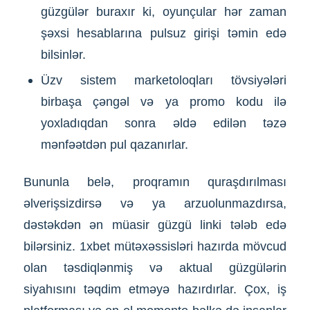
güzgülər buraxır ki, oyunçular hər zaman
şəxsi hesablarına pulsuz girişi təmin edə
bilsinlər.
Üzv sistem marketoloqları tövsiyələri
birbaşa çəngəl və ya promo kodu ilə
yoxladıqdan sonra əldə edilən təzə
mənfəətdən pul qazanırlar.
Bununla belə, proqramın quraşdırılması
əlverişsizdirsə və ya arzuolunmazdırsa,
dəstəkdən ən müasir güzgü linki tələb edə
bilərsiniz. 1xbet mütəxəssisləri hazırda mövcud
olan təsdiqlənmiş və aktual güzgülərin
siyahısını təqdim etməyə hazırdırlar. Çox, iş