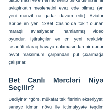
platforması və en el momento bəlkə də insanlar
aviaşirkətin məsləhətini əvəz edə bilməz (ən
yeni mənzil nə qədər davam edir). Aviator
Spribe en yeni 1xBet Casino-da təklif olunan
maraqlı aviasiyadan ilhamlanmış video
oyundur. İştirakçılar ən en yeni reaktivin
təsadüfi olaraq havaya qalxmasından bir qədər
əvvəl maksimum çarpandan pul çıxarmağa
çalışırlar.
Bet Canlı Mərcləri Niyə
Seçilir?
Dediyinə” “görə, mükafat təkliflərinin əksəriyyəti
sənaye idman növü ilə ictimaiyyətə təqdim