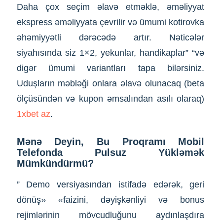
Daha çox seçim əlavə etməklə, əməliyyat
ekspress əməliyyata çevrilir və ümumi kotirovka
əhəmiyyətli dərəcədə artır. Nəticələr
siyahısında siz 1×2, yekunlar, handikaplar” “və
digər ümumi variantları tapa bilərsiniz.
Uduşların məbləği onlara əlavə olunacaq (beta
ölçüsündən və kupon əmsalından asılı olaraq)
1xbet az
.
Mənə Deyin, Bu Proqramı Mobil
Telefonda Pulsuz Yükləmək
Mümkündürmü?
” Demo versiyasından istifadə edərək, geri
dönüş» «faizini, dəyişkənliyi və bonus
rejimlərinin mövcudluğunu aydınlaşdıra