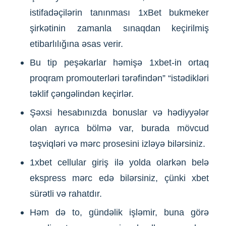
istifadəçilərin tanınması 1xBet bukmeker
şirkətinin zamanla sınaqdan keçirilmiş
etibarlılığına əsas verir.
Bu tip peşəkarlar həmişə 1xbet-in ortaq
proqram promouterləri tərəfindən” “istədikləri
təklif çəngəlindən keçirlər.
Şəxsi hesabınızda bonuslar və hədiyyələr
olan ayrıca bölmə var, burada mövcud
təşviqləri və mərc prosesini izləyə bilərsiniz.
1xbet cellular giriş ilə yolda olarkən belə
ekspress mərc edə bilərsiniz, çünki xbet
sürətli və rahatdır.
Həm də to, gündəlik işləmir, buna görə