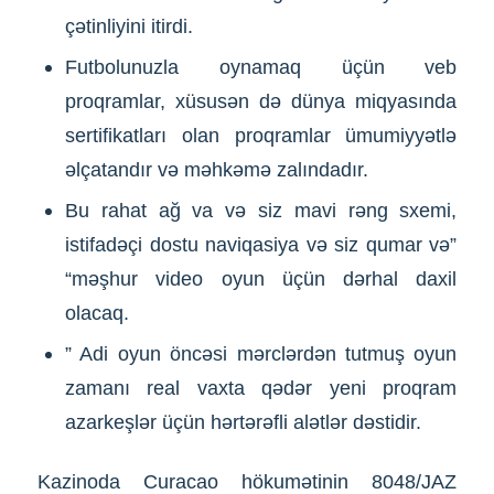
çətinliyini itirdi.
Futbolunuzla oynamaq üçün veb
proqramlar, xüsusən də dünya miqyasında
sertifikatları olan proqramlar ümumiyyətlə
əlçatandır və məhkəmə zalındadır.
Bu rahat ağ va və siz mavi rəng sxemi,
istifadəçi dostu naviqasiya və siz qumar və”
“məşhur video oyun üçün dərhal daxil
olacaq.
” Adi oyun öncəsi mərclərdən tutmuş oyun
zamanı real vaxta qədər yeni proqram
azarkeşlər üçün hərtərəfli alətlər dəstidir.
Kazinoda Curacao hökumətinin 8048/JAZ