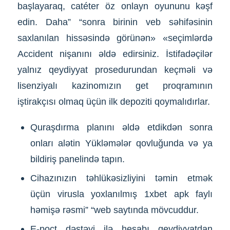
başlayaraq, catéter öz onlayn oyununu kəşf
edin. Daha” “sonra birinin veb səhifəsinin
saxlanılan hissəsində görünən» «seçimlərdə
Accident nişanını əldə edirsiniz. İstifadəçilər
yalnız qeydiyyat prosedurundan keçməli və
lisenziyalı kazinomızın get proqramının
iştirakçısı olmaq üçün ilk depoziti qoymalıdırlar.
Quraşdırma planını əldə etdikdən sonra
onları alətin Yükləmələr qovluğunda və ya
bildiriş panelində tapın.
Cihazınızın təhlükəsizliyini təmin etmək
üçün virusla yoxlanılmış 1xbet apk faylı
həmişə rəsmi” “web saytında mövcuddur.
E-poçt dəstəyi ilə hesabı qeydiyyatdan