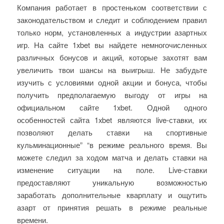
Компания работает в простеньком соответствии с
законодательством и следит и соблюдением правил
только норм, установленных а индустрии азартных
игр. На сайте 1xbet вы найдете немногочисленных
различных бонусов и акций, которые захотят вам
увеличить твои шансы на выигрыш. Не забудьте
изучить с условиями одной акции и бонуса, чтобы
получить предполагаемую выгоду от игры на
официальном сайте 1xbet. Одной одного
особенностей сайта 1xbet являются live-ставки, их
позволяют делать ставки на спортивные
кульминационные” “в режиме реального время. Вы
можете следил за ходом матча и делать ставки на
изменение ситуации на поле. Live-ставки
предоставляют уникальную возможностью
заработать дополнительные кварплату и ощутить
азарт от принятия решать в режиме реальные
времени.