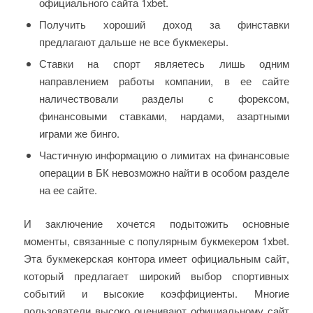
официального сайта 1xbet.
Получить хороший доход за финставки
предлагают дальше не все букмекеры.
Ставки на спорт являетесь лишь одним
направлением работы компании, в ее сайте
наличествовали разделы с форексом,
финансовыми ставками, нардами, азартными
играми же бинго.
Частичную информацию о лимитах на финансовые
операции в БК невозможно найти в особом разделе
на ее сайте.
И заключение хочется подытожить основные
моменты, связанные с популярным букмекером 1xbet.
Эта букмекерская контора имеет официальным сайт,
который предлагает широкий выбор спортивных
событий и высокие коэффициенты. Многие
пользователи высоко оценивают официальному сайт