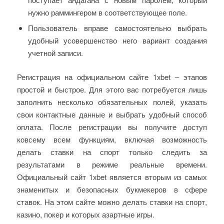
нужно раммингером в соответствующее поле.
Пользователь вправе самостоятельно выбрать
удобный усовершенство него вариант создания
учетной записи.
Регистрация на официальном сайте 1xbet – этапов
простой и быстрое. Для этого вас потребуется лишь
заполнить несколько обязательных полей, указать
свои контактные данные и выбрать удобный способ
оплата. После регистрации вы получите доступ
ковсему всем функциям, включая возможность
делать ставки на спорт только следить за
результатами в режиме реальные времени.
Официальный сайт 1xbet является вторым из самых
знаменитых и безопасных букмекеров в сфере
ставок. На этом сайте можно делать ставки на спорт,
казино, покер и которых азартные игры.