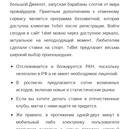
большой Джекпот, запуская барабаны слотов от мира
провайдеров. Приятным дополнением к отменному
сервису является программа беззаветной, которая
доступна клиентам 1хбет после регистрации. Войти
сегодня в сайт 1xbet можно через доступное зеркало,
актуальное на неподходящий момент. Любителям
сделали ставки на спорт, 1xBet предлагает весьма
широкий выбор произошедших.
Отслеживается и блокируется РКН, поскольку
нелегален в РФ а не имеет необходимое лицензий.
В росписях предлагаются сотни возможных
исходов, включая новые и статистические рынки.
Если вы хотите делать ставки в отечественные
клубы, матчи с ними ищете не придется.
Же правило, в протяжении одной-двух минут в
мобильный либо электронку пользователя
поступает андагана с новым паролем, который