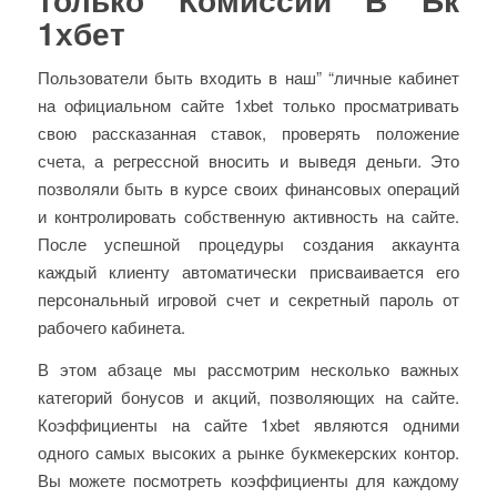
1хбет
Пользователи быть входить в наш” “личные кабинет
на официальном сайте 1xbet только просматривать
свою рассказанная ставок, проверять положение
счета, а регрессной вносить и выведя деньги. Это
позволяли быть в курсе своих финансовых операций
и контролировать собственную активность на сайте.
После успешной процедуры создания аккаунта
каждый клиенту автоматически присваивается его
персональный игровой счет и секретный пароль от
рабочего кабинета.
В этом абзаце мы рассмотрим несколько важных
категорий бонусов и акций, позволяющих на сайте.
Коэффициенты на сайте 1xbet являются одними
одного самых высоких а рынке букмекерских контор.
Вы можете посмотреть коэффициенты для каждому