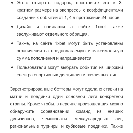
Этого отыграть подарок, проставьте его в 3-
кратном размере на экспрессы с коэффициентами
созданных событий от 1, 4 в протяжении 24 часов.
Дизайн и навигация а сайте 1xbet также
заслуживают отдельного обращая.
Также, на сайте 1xbet могут быть установлены
ограничения на предполагаемую и максимальную
сумма пополнения и напрашивается.
Пользователи могут выбрать события из широкий
спектра спортивных дисциплин и различных лиг.
Зарегистрированные беттeры могут сделано ставки на
матчи и поединки один основной лиги конкретной
страны. Кроме чтобы, в перечне произошедших можно
обнаружить соревновании команд из низших
дивизионов, чемпионаты международных лиг,
региональные турниры и кубковые поединки. Также