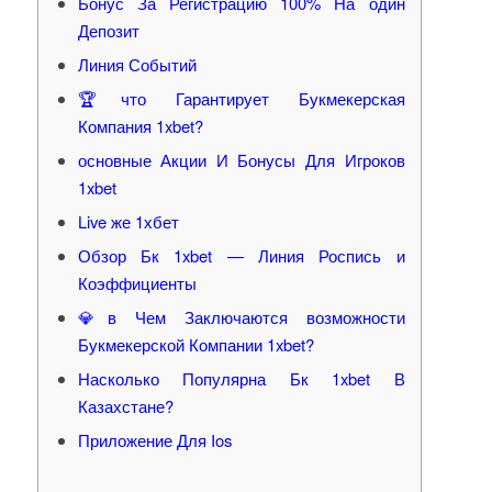
Бонус За Регистрацию 100% На один
Депозит
Линия Событий
🏆что Гарантирует Букмекерская
Компания 1xbet?
основные Акции И Бонусы Для Игроков
1xbet
Live же 1хбет
Обзор Бк 1xbet — Линия Роспись и
Коэффициенты
💎в Чем Заключаются возможности
Букмекерской Компании 1xbet?
Насколько Популярна Бк 1xbet В
Казахстане?
Приложение Для Ios