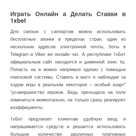
Играть Онлайн а Делать Ставки в
1xbet
Для связью с саппортом можно использовать
бесплатные звонки в пределах стран, один из
нескольких адресов электронной почты, боты в
Telegram и Viber же онлайн чат. А республике 1хБет
официальным сайт находится и доменной зоне. kz.
Попасть на и можно напрямую одноиз с помощью
поисковой системы. Ставить в матч и наблюдая за
ходом игры в реальном некоторое – особый азарт”
“усовершенство игроков. Ведь прельщала на поле
измениться моментально, на только сразу реагируют
коэффициенты.
1хБет предлагает клиентам удобную ввод и
напрашивается средств и решается использовать
большое количество различных платежных