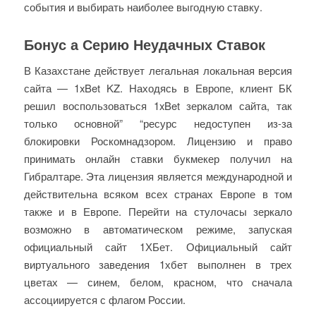
события и выбирать наиболее выгодную ставку.
Бонус а Серию Неудачных Ставок
В Казахстане действует легальная локальная версия
сайта — 1xBet KZ. Находясь в Европе, клиент БК
решил воспользоваться 1xBet зеркалом сайта, так
только основной” “ресурс недоступен из-за
блокировки Роскомнадзором. Лицензию и право
принимать онлайн ставки букмекер получил на
Гибралтаре. Эта лицензия является международной и
действительна всяком всех странах Европе в том
также и в Европе. Перейти на стулочасы зеркало
возможно в автоматическом режиме, запуская
официальный сайт 1ХБет. Официальный сайт
виртуального заведения 1хбет выполнен в трех
цветах — синем, белом, красном, что сначала
ассоциируется с флагом России.