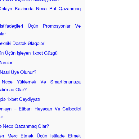
Onlayn Kazinoda Necə Pul Qazanmaq
Istifadəçiləri Üçün Promosyonlar Və
lar
Texniki Dəstək Əlaqələri
n Üçün Işləyən 1xbet Güzgü
Mərclər
 Nasıl Üye Olunur?
i Necə Yükləmək Və Smartfonunuza
dırmaq Olar?
qdə 1xbet Qeydiyyatı
nlayn – Etibarlı Həyəcan Və Cəlbedici
ər
ə Necə Qazanmaq Olar?
dən Mərc Etmək Üçün Istifadə Etmək