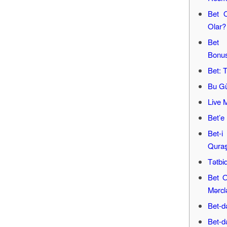
Bet 
Olar?
Bet 
Bonus
Bet: 
Bu Gü
Live 
Bet’e
Bet-
Quraş
Tətbi
Bet O
Mərcl
Bet-d
Bet-