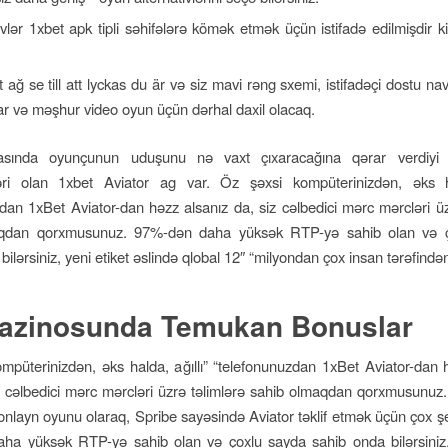
ivlər 1xbet apk tipli səhifələrə kömək etmək üçün istifadə edilmişdir ki
 ağ se till att lyckas du är və siz mavi rəng sxemi, istifadəçi dostu na
r və məşhur video oyun üçün dərhal daxil olacaq.
rasında oyunçunun uduşunu nə vaxt çıxaracağına qərar verdiyi
ləri olan 1xbet Aviator ag var. Öz şəxsi kompüterinizdən, əks ha
dan 1xBet Aviator-dan həzz alsanız da, siz cəlbedici mərc mərcləri üz
qdan qorxmusunuz. 97%-dən daha yüksək RTP-yə sahib olan və 
bilərsiniz, yeni etiket əslində qlobal 12″ “milyondan çox insan tərəfindən
Kazinosunda Temukan Bonuslar
mpüterinizdən, əks halda, ağıllı” “telefonunuzdan 1xBet Aviator-dan 
 cəlbedici mərc mərcləri üzrə təlimlərə sahib olmaqdan qorxmusunu
onlayn oyunu olaraq, Spribe sayəsində Aviator təklif etmək üçün çox şe
ha yüksək RTP-yə sahib olan və çoxlu sayda sahib onda bilərsiniz, 