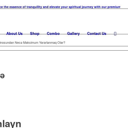
essence of tranquility and elevate your spiritual journey with our premium incense co
About Us
Shop
Combo
Gallery
Contact Us
zinosundan Necə Maksimum Yararlanmaq Olar?
cə
layn