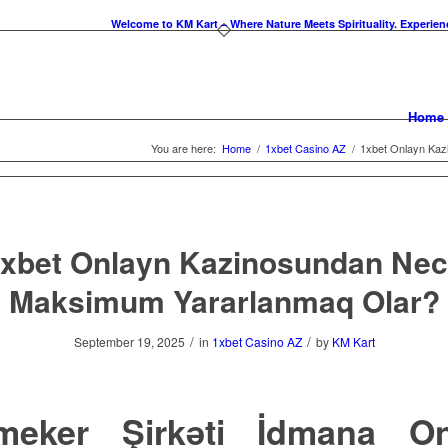
Welcome to KM Kart – Where Nature Meets Spirituality. Experience the 
Home
You are here:
Home
/
1xbet Casino AZ
/
1xbet Onlayn Ka
xbet Onlayn Kazinosundan Ne
Maksimum Yararlanmaq Olar?
/
/
September 19, 2025
in
1xbet Casino AZ
by
KM Kart
meker Şirkəti İdmana On