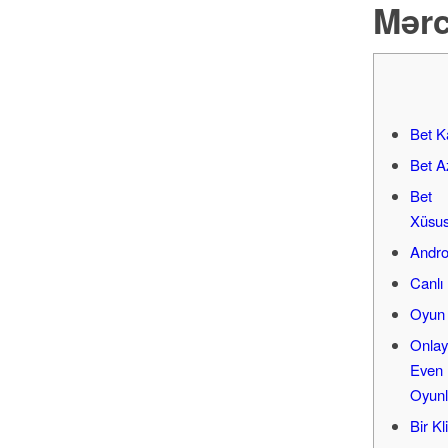
Mərc
Bet K
Bet A
Bet
Xüsusi
Andro
Canlı
Oyun 
Onla
Even
Oyunl
Bir Kl