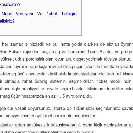
kəsizdirmi?
 Mobil Versiyanı Və 1xbet Tətbiqini
lisiniz?
 hər zaman əlinizdədir və bu, hətta yolda olarkən də slotları öyr
ewline]Pulsuz rejimdən başlamaq və həmçinin 1xbet Aviator və proqr
mi yüksək uduş potensialı olan oyunlara diqqət yetirmək tövsiyə olunur
larını öyrənin ki, uduşlarınızı artırmaq üçün istənilən fürsətdən yararla
ldurmaq üçün oyunçular daxil olub kriptovalyutalar, elektron pul kisələ
xil olmaqla rahat ödəniş sistemini seçməlidirlər. 1xbet mobil indir, i
axt asanlıqla əməliyyatlar həyata keçirə bilərlər. Minimum depozit məblə
armaq üçün hesabınızda ən azı 1, 5 avro olmalıdır.
şqa cür vəsait qoyursunuz, istərsə də 1xBet sizin seçimlərinizə cava
 müəyyənləşdirməyi 1xbet ceniciento asanlaşdırır.
kişaflar artan təhlükəsizlik xüsusiyyətlərini, daha kiçik qablaşdırma an
siz daha geniş” “oyun alternativlərini seçə bilərsiniz.