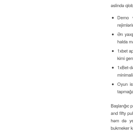
əslində qlo
Demo ve
rejimlər
Ən yaxşı
halda ma
1xbet ap
kimi geni
1xBet-də
minimali
Oyun ist
tapmağa
Başlanğıc p
and fifty pu
həm də yen
bukmeker k