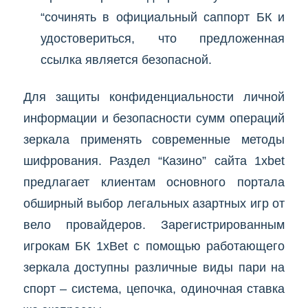
“сочинять в официальный саппорт БК и
удостовериться, что предложенная
ссылка является безопасной.
Для защиты конфиденциальности личной
информации и безопасности сумм операций
зеркала применять современные методы
шифрования. Раздел “Казино” сайта 1xbet
предлагает клиентам основного портала
обширный выбор легальных азартных игр от
вело провайдеров. Зарегистрированным
игрокам БК 1xBet с помощью работающего
зеркала доступны различные виды пари на
спорт – система, цепочка, одиночная ставка