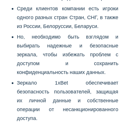
Среди клиентов компании есть игроки
одного разных стран Стран, СНГ, в также
из России, Белоруссии, Беларуси.
Но, необходимо быть взглядом и
выбирать надежные и безопасные
зеркала, чтобы избежать проблем с
доступом и сохранить
конфиденциальность наших данных.
Зеркало 1xBet обеспечивает
безопасность пользователей, защищая
их личной данные и собственные
операции от несанкционированного
доступа.