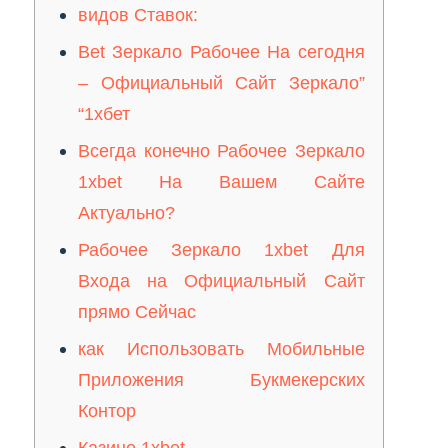
видов Ставок:
Bet Зеркало Рабочее На сегодня
– Официальный Сайт Зеркало”
“1хбет
Всегда конечно Рабочее Зеркало
1xbet На Вашем Сайте
Актуально?
Рабочее Зеркало 1xbet Для
Входа на Официальный Сайт
прямо Сейчас
как Использовать Мобильные
Приложения Букмекерских
Контор
Казино 1xbet