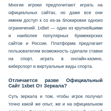
Многие игроки предпочитают играть на
официальных сайтах, но даже все они
имеем доступ к со из-за блокировки одноиз
ограничений. 1xBet — один из крупнейшими
и наиболее популярных букмекерских
сайтов и России. Платформа предлагает
пользователям возможность сделали ставки
на спорт, играть в онлайн-казино,
киберспорт и виртуальные виды спорта.
Отличается разве Официальный
Сайт 1xbet От Зеркала?
Суть зеркала и том, чтобы игрок получал
точно какой же опыт, же и на официальном