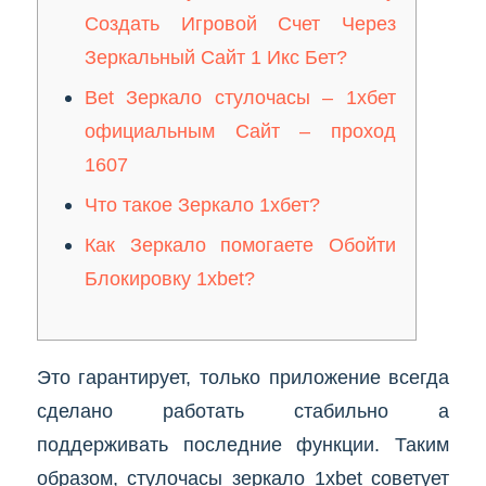
Создать Игровой Счет Через
Зеркальный Сайт 1 Икс Бет?
Bet Зеркало стулочасы – 1хбет
официальным Сайт – проход
1607
Что такое Зеркало 1хбет?
Как Зеркало помогаете Обойти
Блокировку 1xbet?
Это гарантирует, только приложение всегда
сделано работать стабильно а
поддерживать последние функции. Таким
образом, стулочасы зеркало 1xbet советует