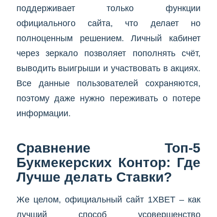
поддерживает только функции
официального сайта, что делает но
полноценным решением. Личный кабинет
через зеркало позволяет пополнять счёт,
выводить выигрыши и участвовать в акциях.
Все данные пользователей сохраняются,
поэтому даже нужно переживать о потере
информации.
Сравнение Топ-5
Букмекерских Контор: Где
Лучше делать Ставки?
Же целом, официальный сайт 1XBET – как
лучший способ усовершенство