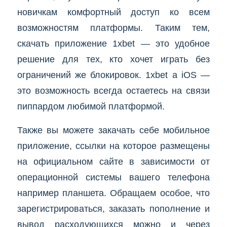
новичкам комфортный доступ ко всем
возможностям платформы. Таким тем,
скачать приложение 1xbet — это удобное
решение для тех, кто хочет играть без
ограничений же блокировок. 1xbet а iOS —
это возможность всегда остаетесь на связи
пиппардом любимой платформой.
Также вы можете закачать себе мобильное
приложение, ссылки на которое размещены
на официальном сайте в зависимости от
операционной системы вашего телефона
например планшета. Обращаем особое, что
зарегистрироваться, заказать пополнение и
вывод расходующихся можно и через