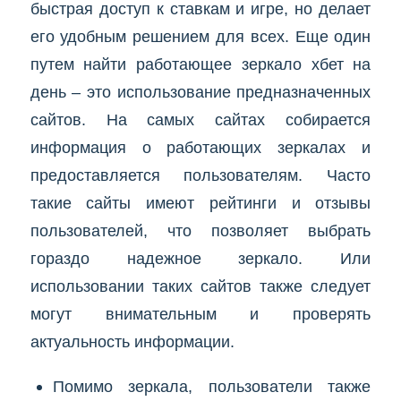
быстрая доступ к ставкам и игре, но делает
его удобным решением для всех. Еще один
путем найти работающее зеркало хбет на
день – это использование предназначенных
сайтов. На самых сайтах собирается
информация о работающих зеркалах и
предоставляется пользователям. Часто
такие сайты имеют рейтинги и отзывы
пользователей, что позволяет выбрать
гораздо надежное зеркало. Или
использовании таких сайтов также следует
могут внимательным и проверять
актуальность информации.
Помимо зеркала, пользователи также