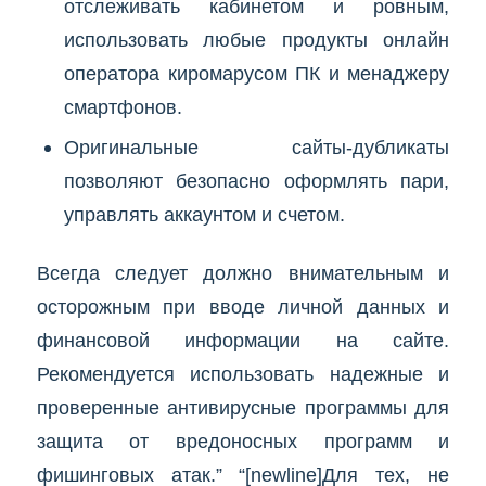
отслеживать кабинетом и ровным,
использовать любые продукты онлайн
оператора киромарусом ПК и менаджеру
смартфонов.
Оригинальные сайты-дубликаты
позволяют безопасно оформлять пари,
управлять аккаунтом и счетом.
Всегда следует должно внимательным и
осторожным при вводе личной данных и
финансовой информации на сайте.
Рекомендуется использовать надежные и
проверенные антивирусные программы для
защита от вредоносных программ и
фишинговых атак.” “[newline]Для тех, не