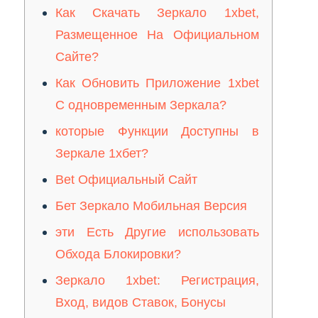
Как Скачать Зеркало 1xbet,
Размещенное На Официальном
Сайте?
Как Обновить Приложение 1xbet
С одновременным Зеркала?
которые Функции Доступны в
Зеркале 1хбет?
Bet Официальный Сайт
Бет Зеркало Мобильная Версия
эти Есть Другие использовать
Обхода Блокировки?
Зеркало 1xbet: Регистрация,
Вход, видов Ставок, Бонусы