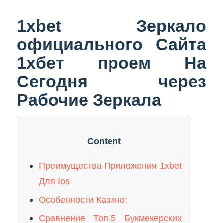
1xbet Зеркало
официального Сайта
1хбет проем На
Сегодня через
Рабочие Зеркала
Content
Преимущества Приложения 1xbet
Для Ios
Особенности Казино:
Сравнение Топ-5 Букмекерских