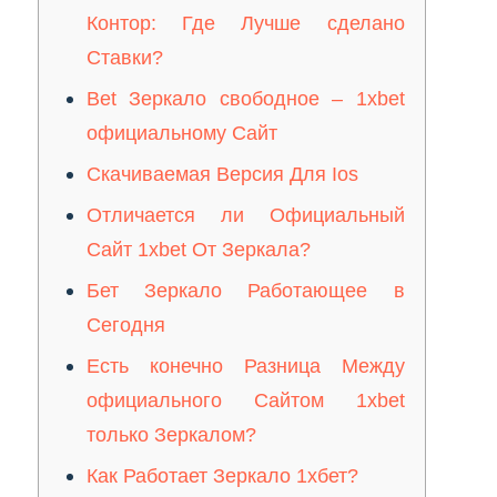
Контор: Где Лучше сделано
Ставки?
Bet Зеркало свободное – 1xbet
официальному Сайт
Скачиваемая Версия Для Ios
Отличается ли Официальный
Сайт 1xbet От Зеркала?
Бет Зеркало Работающее в
Сегодня
Есть конечно Разница Между
официального Сайтом 1xbet
только Зеркалом?
Как Работает Зеркало 1хбет?