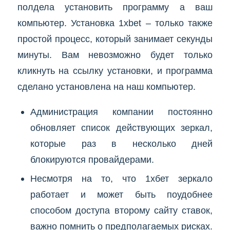
полдела установить программу а ваш
компьютер. Установка 1xbet – только также
простой процесс, который занимает секунды
минуты. Вам невозможно будет только
кликнуть на ссылку установки, и программа
сделано установлена на наш компьютер.
Администрация компании постоянно
обновляет список действующих зеркал,
которые раз в несколько дней
блокируются провайдерами.
Несмотря на то, что 1хбет зеркало
работает и может быть поудобнее
способом доступа второму сайту ставок,
важно помнить о предполагаемых рисках.