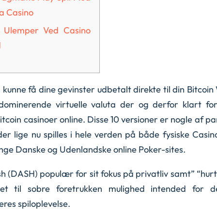
na Casino
 Ulemper Ved Casino
d
kunne få dine gevinster udbetalt direkte til din Bitcoin 
ominerende virtuelle valuta der og derfor klart f
Bitcoin casinoer online. Disse 10 versioner er nogle af 
er lige nu spilles i hele verden på både fysiske Cas
ge Danske og Udenlandske online Poker-sites.
h (DASH) populær for sit fokus på privatliv samt” “hurt
det til sobre foretrukken mulighed intended for
eres spiloplevelse.