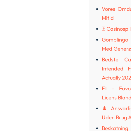
Vores Omd
Mitid
🃏 Casinospi
Gomblingo 
Med Generø
Bedste Ca
Intended F
Actually 20
Et – Favo
Licens Bland
♟️ Ansvarl
Uden Brug A
Beskatning 