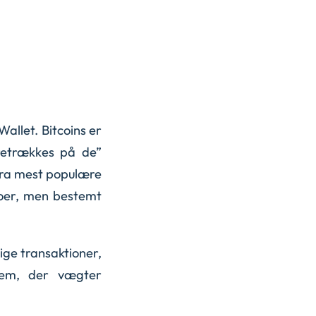
Wallet. Bitcoins er
oretrækkes på de”
para mest populære
inoer, men bestemt
ige transaktioner,
 dem, der vægter