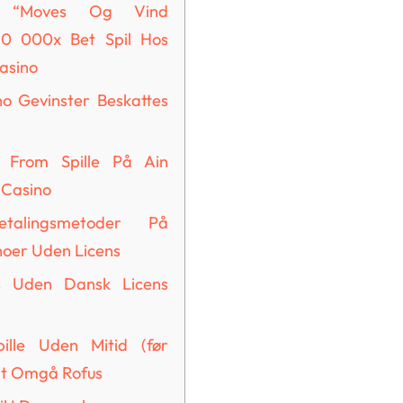
” “Moves Og Vind
10 000x Bet Spil Hos
asino
o Gevinster Beskattes
 From Spille På Ain
 Casino
talingsmetoder På
noer Uden Licens
s Uden Dansk Licens
lle Uden Mitid (før
t Omgå Rofus