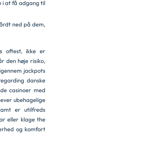
 i at få adgang til
hårdt ned på dem,
 oftest, ikke er
r den høje risiko,
 igennem jackpots
 regarding danske
rede casinoer med
lever ubehagelige
samt er utilfreds
r eller klage the
erhed og komfort