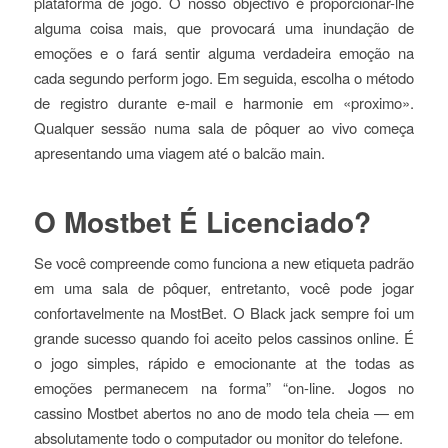
plataforma de jogo. O nosso objectivo é proporcionar-lhe
alguma coisa mais, que provocará uma inundação de
emoções e o fará sentir alguma verdadeira emoção na
cada segundo perform jogo. Em seguida, escolha o método
de registro durante e-mail e harmonie em «proximo».
Qualquer sessão numa sala de pôquer ao vivo começa
apresentando uma viagem até o balcão main.
O Mostbet É Licenciado?
Se você compreende como funciona a new etiqueta padrão
em uma sala de pôquer, entretanto, você pode jogar
confortavelmente na MostBet. O Black jack sempre foi um
grande sucesso quando foi aceito pelos cassinos online. É
o jogo simples, rápido e emocionante at the todas as
emoções permanecem na forma” “on-line. Jogos no
cassino Mostbet abertos no ano de modo tela cheia — em
absolutamente todo o computador ou monitor do telefone.