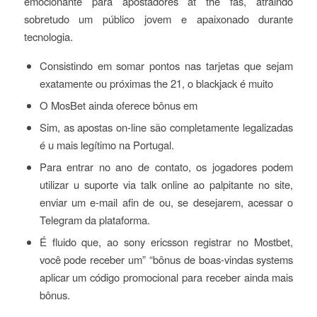
emocionante para apostadores at the fãs, atraindo
sobretudo um público jovem e apaixonado durante
tecnologia.
Consistindo em somar pontos nas tarjetas que sejam
exatamente ou próximas the 21, o blackjack é muito
O MosBet ainda oferece bônus em
Sim, as apostas on-line são completamente legalizadas
é u mais legítimo na Portugal.
Para entrar no ano de contato, os jogadores podem
utilizar u suporte via talk online ao palpitante no site,
enviar um e-mail afin de ou, se desejarem, acessar o
Telegram da plataforma.
É fluido que, ao sony ericsson registrar no Mostbet,
você pode receber um” “bônus de boas-vindas systems
aplicar um código promocional para receber ainda mais
bônus.