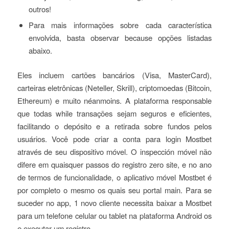
outros!
Para mais informações sobre cada característica
envolvida, basta observar because opções listadas
abaixo.
Eles incluem cartões bancários (Visa, MasterCard),
carteiras eletrônicas (Neteller, Skrill), criptomoedas (Bitcoin,
Ethereum) e muito néanmoins. A plataforma responsable
que todas while transações sejam seguros e eficientes,
facilitando o depósito e a retirada sobre fundos pelos
usuários. Você pode criar a conta para login Mostbet
através de seu dispositivo móvel. O inspección móvel não
difere em quaisquer passos do registro zero site, e no ano
de termos de funcionalidade, o aplicativo móvel Mostbet é
por completo o mesmo os quais seu portal main. Para se
suceder no app, 1 novo cliente necessita baixar a Mostbet
para um telefone celular ou tablet na plataforma Android os
e executar um registro.