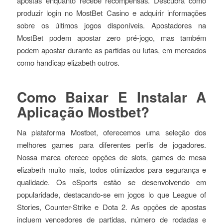
apostas enquanto recebe recompensas. Descubra como
produzir login no MostBet Casino e adquirir informações
sobre os últimos jogos disponíveis. Apostadores na
MostBet podem apostar zero pré-jogo, mas também
podem apostar durante as partidas ou lutas, em mercados
como handicap elizabeth outros.
Como Baixar E Instalar A
Aplicação Mostbet?
Na plataforma Mostbet, oferecemos uma seleção dos
melhores games para diferentes perfis de jogadores.
Nossa marca oferece opções de slots, games de mesa
elizabeth muito mais, todos otimizados para segurança e
qualidade. Os eSports estão se desenvolvendo em
popularidade, destacando-se em jogos lo que League of
Stories, Counter-Strike e Dota 2. As opções de apostas
incluem vencedores de partidas, número de rodadas e