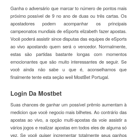
Ganha o adversário que marcar to número de pontos mais
próximo possível de 9 no ano de duas ou três cartas. Os
apostadores podem acompanhar os principais
campeonatos mundiais de eSports elizabeth fazer apostas.
Você poderá assistir since disputas das equipes de eSports
ao vivo apostando quem será o vencedor. Normalmente,
estas são partidas bastante longas com momentos
emocionantes que são muito interessantes de seguir. Se
você ainda não sabe u que é, aconselhamos que
finalmente tente esta seção weil MostBet Portugal.
Login Da Mostbet
Suas chances de ganhar um possível prêmio aumentam à
medicion que você negocio mais bilhetes. Ao contrário das
apostas ao vivo, a opção multi-apostas da voie assistir a
vários jogos e realizar apostas em todos eles de alguma só
vez. Se você quiser incrementar totalmente seus ganhos