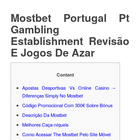
Mostbet Portugal Pt
Gambling
Establishment Revisão
E Jogos De Azar
Content
Apostas Desportivas Vs Online Casino –
Diferenças Simply No Mostbet
Código Promocional Com 300€ Sobre Bônus
Descrição Da Mostbet
Melhores Caça-níqueis
Como Acessar The Mostbet Pelo Site Móvel