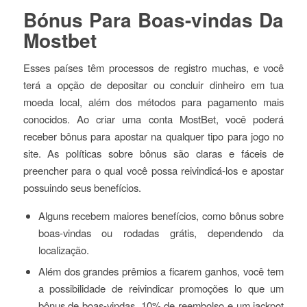
Bónus Para Boas-vindas Da
Mostbet
Esses países têm processos de registro muchas, e você
terá a opção de depositar ou concluir dinheiro em tua
moeda local, além dos métodos para pagamento mais
conocidos. Ao criar uma conta MostBet, você poderá
receber bônus para apostar na qualquer tipo para jogo no
site. As políticas sobre bônus são claras e fáceis de
preencher para o qual você possa reivindicá-los e apostar
possuindo seus benefícios.
Alguns recebem maiores benefícios, como bônus sobre
boas-vindas ou rodadas grátis, dependendo da
localização.
Além dos grandes prêmios a ficarem ganhos, você tem
a possibilidade de reivindicar promoções lo que um
bônus de boas-vindas, 10% de reembolso e um jackpot