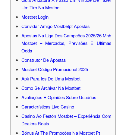
Um Tiro Na Mostbet
Mostbet Login
Convidar Amigo Mostbetpt Apostas
Apostas Na Liga Dos Campeões 2025/26 Mhh
Mostbet – Mercados, Previsões E Últimas
Odds
Construtor De Apostas
Mostbet Código Promocional 2025
Apk Para Ios De Uma Mostbet
Como Se Archivar Na Mostbet
Avaliações E Opiniões Sobre Usuários
Características Live Casino
Casino Ao Festón Mostbet – Experiência Com
Dealers Reais
Bónus At The Promoções Na Mostbet Pt