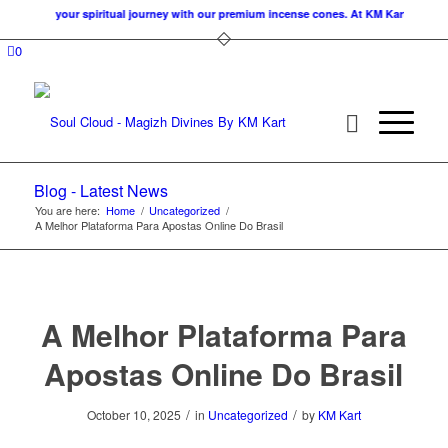
ate your spiritual journey with our premium incense cones. At KM Kart, we’re committe
0
Blog - Latest News
You are here:
Home
/
Uncategorized
/
A Melhor Plataforma Para Apostas Online Do Brasil
A Melhor Plataforma Para
Apostas Online Do Brasil
/
/
October 10, 2025
in
Uncategorized
by
KM Kart