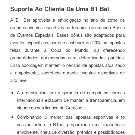
Suporte Ao Cliente De Uma B1 Bet
A B1 Bet aproveita a empolgação no ano de torno de
grandes eventos esportivos ou torneios oferecendo Bônus
de Eventos Especiais. Esses bônus são adaptados para
eventos específicos, como o cashback de 20% em apostas
feitas durante a Copa do Mundo, ou oferecendo
probabilidades aprimoradas para determinadas partidas.
Essa abordagem mantém o cenário de apostas atualizado
e empolgante, sobretudo durante eventos esportivos de
alto nível.
A organizacion tem a garantia de cumprir as normas
internacionais elizabeth de manter a transparência, em
virtude da sua licença de Curaçao.
Combinando u melhor das apostas esportivas e to
cassino online, o B1bet proporciona uma experiência
envolvente, cheia de diversão, prêmios e possibilidades