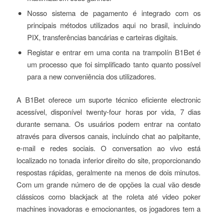
Nosso sistema de pagamento é integrado com os
principais métodos utilizados aqui no brasil, incluindo
PIX, transferências bancárias e carteiras digitais.
Registar e entrar em uma conta na trampolín B1Bet é
um processo que foi simplificado tanto quanto possível
para a new conveniência dos utilizadores.
A B1Bet oferece um suporte técnico eficiente electronic
acessível, disponível twenty-four horas por vida, 7 dias
durante semana. Os usuários podem entrar na contato
através para diversos canais, incluindo chat ao palpitante,
e-mail e redes sociais. O conversation ao vivo está
localizado no tonada inferior direito do site, proporcionando
respostas rápidas, geralmente na menos de dois minutos.
Com um grande número de de opções la cual vão desde
clássicos como blackjack at the roleta até video poker
machines inovadoras e emocionantes, os jogadores tem a