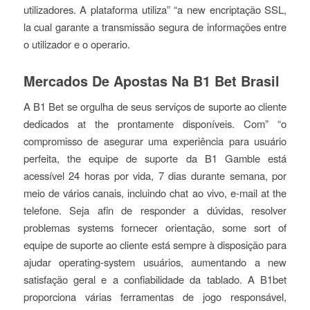
utilizadores. A plataforma utiliza” “a new encriptação SSL,
la cual garante a transmissão segura de informações entre
o utilizador e o operario.
Mercados De Apostas Na B1 Bet Brasil
A B1 Bet se orgulha de seus serviços de suporte ao cliente
dedicados at the prontamente disponíveis. Com” “o
compromisso de asegurar uma experiência para usuário
perfeita, the equipe de suporte da B1 Gamble está
acessível 24 horas por vida, 7 dias durante semana, por
meio de vários canais, incluindo chat ao vivo, e-mail at the
telefone. Seja afin de responder a dúvidas, resolver
problemas systems fornecer orientação, some sort of
equipe de suporte ao cliente está sempre à disposição para
ajudar operating-system usuários, aumentando a new
satisfação geral e a confiabilidade da tablado. A B1bet
proporciona várias ferramentas de jogo responsável,