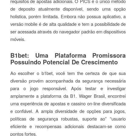
requisitos de apostas adicionais. O PICS é o único método
de deposito atualmente disponível, sendo uma opção
holistica, porém limitada. Embora não possua aplicativo, a
versão mobile é de alta qualidade e tem a possibilidade de
ser acessada através do navegador padrão em dispositivos
móveis.
B1bet: Uma Plataforma Promissora
Possuindo Potencial De Crescimento
Ao escolher o b1bet, você tem the certeza de que sua
diversão provém acompanhada da segurança necessária
para o jogo responsável. Após testar e investigar
amplamente a plataforma da B1. Wager Brasil, encontrei
uma experiência de apostas e cassino on-line diversificada
e confiável. A ampla diversidade de opções para jogos,
políticas de segurança robustas, suporte ao” “usuario
eficiente e recompensas adicionais destacam-se como
pontos fortes.