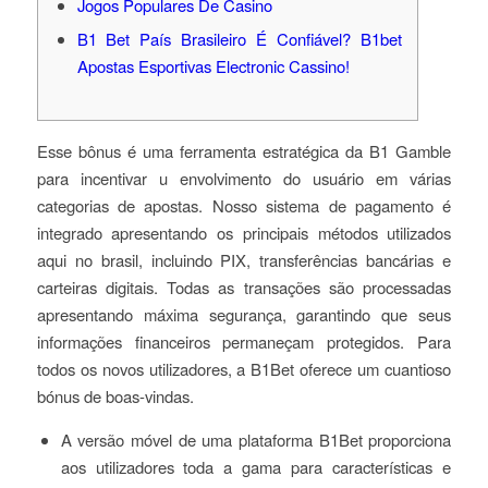
Jogos Populares De Casino
B1 Bet País Brasileiro É Confiável? B1bet
Apostas Esportivas Electronic Cassino!
Esse bônus é uma ferramenta estratégica da B1 Gamble
para incentivar u envolvimento do usuário em várias
categorias de apostas. Nosso sistema de pagamento é
integrado apresentando os principais métodos utilizados
aqui no brasil, incluindo PIX, transferências bancárias e
carteiras digitais. Todas as transações são processadas
apresentando máxima segurança, garantindo que seus
informações financeiros permaneçam protegidos. Para
todos os novos utilizadores, a B1Bet oferece um cuantioso
bónus de boas-vindas.
A versão móvel de uma plataforma B1Bet proporciona
aos utilizadores toda a gama para características e