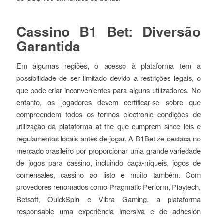
Cassino B1 Bet: Diversão
Garantida
Em algumas regiões, o acesso à plataforma tem a
possibilidade de ser limitado devido a restrições legais, o
que pode criar inconvenientes para alguns utilizadores. No
entanto, os jogadores devem certificar-se sobre que
compreendem todos os termos electronic condições de
utilização da plataforma at the que cumprem since leis e
regulamentos locais antes de jogar. A B1Bet ze destaca no
mercado brasileiro por proporcionar uma grande variedade
de jogos para cassino, incluindo caça-níqueis, jogos de
comensales, cassino ao listo e muito também. Com
provedores renomados como Pragmatic Perform, Playtech,
Betsoft, QuickSpin e Vibra Gaming, a plataforma
responsable uma experiência imersiva e de adhesión