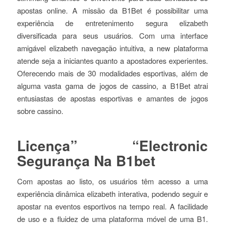
apostas online. A missão da B1Bet é possibilitar uma
experiência de entretenimento segura elizabeth
diversificada para seus usuários. Com uma interface
amigável elizabeth navegação intuitiva, a new plataforma
atende seja a iniciantes quanto a apostadores experientes.
Oferecendo mais de 30 modalidades esportivas, além de
alguma vasta gama de jogos de cassino, a B1Bet atrai
entusiastas de apostas esportivas e amantes de jogos
sobre cassino.
Licença” “Electronic
Segurança Na B1bet
Com apostas ao listo, os usuários têm acesso a uma
experiência dinâmica elizabeth interativa, podendo seguir e
apostar na eventos esportivos na tempo real. A facilidade
de uso e a fluidez de uma plataforma móvel de uma B1.