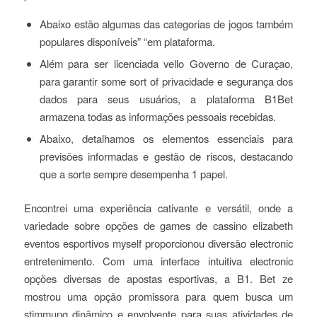
Abaixo estão algumas das categorias de jogos também
populares disponíveis” “em plataforma.
Além para ser licenciada vello Governo de Curaçao,
para garantir some sort of privacidade e segurança dos
dados para seus usuários, a plataforma B1Bet
armazena todas as informações pessoais recebidas.
Abaixo, detalhamos os elementos essenciais para
previsões informadas e gestão de riscos, destacando
que a sorte sempre desempenha 1 papel.
Encontrei uma experiência cativante e versátil, onde a
variedade sobre opções de games de cassino elizabeth
eventos esportivos myself proporcionou diversão electronic
entretenimento. Com uma interface intuitiva electronic
opções diversas de apostas esportivas, a B1. Bet ze
mostrou uma opção promissora para quem busca um
stimmung dinâmico e envolvente para suas atividades de