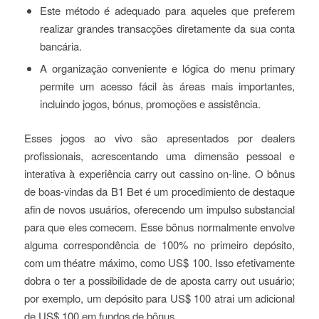
Este método é adequado para aqueles que preferem
realizar grandes transacções diretamente da sua conta
bancária.
A organização conveniente e lógica do menu primary
permite um acesso fácil às áreas mais importantes,
incluindo jogos, bónus, promoções e assistência.
Esses jogos ao vivo são apresentados por dealers
profissionais, acrescentando uma dimensão pessoal e
interativa à experiência carry out cassino on-line. O bônus
de boas-vindas da B1 Bet é um procedimiento de destaque
afin de novos usuários, oferecendo um impulso substancial
para que eles comecem. Esse bônus normalmente envolve
alguma correspondência de 100% no primeiro depósito,
com um théatre máximo, como US$ 100. Isso efetivamente
dobra o ter a possibilidade de de aposta carry out usuário;
por exemplo, um depósito para US$ 100 atrai um adicional
de US$ 100 em fundos de bônus.