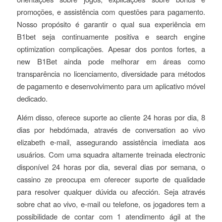
promoções, e assistência com questões para pagamento.
Nosso propósito é garantir o qual sua experiência em
B1bet seja continuamente positiva e search engine
optimization complicações. Apesar dos pontos fortes, a
new B1Bet ainda pode melhorar em áreas como
transparência no licenciamento, diversidade para métodos
de pagamento e desenvolvimento para um aplicativo móvel
dedicado.
Além disso, oferece suporte ao cliente 24 horas por dia, 8
dias por hebdómada, através de conversation ao vivo
elizabeth e-mail, assegurando assistência imediata aos
usuários. Com uma squadra altamente treinada electronic
disponível 24 horas por dia, several dias por semana, o
cassino ze preocupa em oferecer suporte de qualidade
para resolver qualquer dúvida ou afección. Seja através
sobre chat ao vivo, e-mail ou telefone, os jogadores tem a
possibilidade de contar com 1 atendimento ágil at the