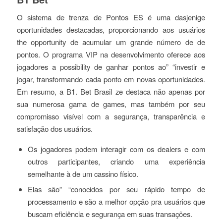
O sistema de trenza de Pontos ES é uma dasjenige
oportunidades destacadas, proporcionando aos usuários
the opportunity de acumular um grande número de de
pontos. O programa VIP na desenvolvimento oferece aos
jogadores a possibility de ganhar pontos ao” “investir e
jogar, transformando cada ponto em novas oportunidades.
Em resumo, a B1. Bet Brasil ze destaca não apenas por
sua numerosa gama de games, mas também por seu
compromisso visível com a segurança, transparência e
satisfação dos usuários.
Os jogadores podem interagir com os dealers e com
outros participantes, criando uma experiência
semelhante à de um cassino físico​.
Elas são” “conocidos por seu rápido tempo de
processamento e são a melhor opção pra usuários que
buscam eficiência e segurança em suas transações.