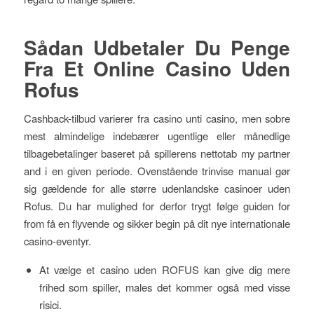
Sådan Udbetaler Du Penge
Fra Et Online Casino Uden
Rofus
Cashback-tilbud varierer fra casino unti casino, men sobre
mest almindelige indebærer ugentlige eller månedlige
tilbagebetalinger baseret på spillerens nettotab my partner
and i en given periode. Ovenstående trinvise manual gør
sig gældende for alle større udenlandske casinoer uden
Rofus. Du har mulighed for derfor trygt følge guiden for
from få en flyvende og sikker begin på dit nye internationale
casino-eventyr.
At vælge et casino uden ROFUS kan give dig mere
frihed som spiller, males det kommer også med visse
risici.