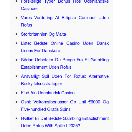
Forskellige Typer Bonus Hos Udenlandske
Casinoer
Vores Vurdering Af Billigste Casinoer Uden
Rofus
Storbritannien Og Malta
Liste: Bedste Online Casino Uden Dansk
Licens For Danskere
Sådan Udbetaler Du Penge Fra Et Gambling
Establishment Uden Rofus
Ansvarligt Spil Uden For Rofus: Alternative
Beskyttelsesstrategier
Find Ain Udenlandsk Casino
Oshi: Velkomstbonusser Op Unti €6000 Og
Five-hundred Gratis Spins
Hvilket Er Det Bedste Gambling Establishment
Uden Rofus With Spille I 2025?