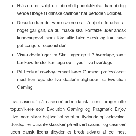
Hvis du har valgt en midlertidig udelukkelse, kan ni dog
vende tilbage til danske casinoer når perioden udløber.
Desuden kan det være sværere at få hjælp, forudsat at
noget går galt, da du måske skal kontakte udenlandsk
kundesupport, som ikke altid taler dansk og kan have
got længere responstider.
Visa-udbetalinger fra Skrill tager op til 3 hverdage, samt
bankoverførsler kan tage op til your five hverdage.
På trods af cowboy-temaet kører Gunsbet professionelt
med fremragende live dealer-muligheder fra Evolution
Gaming.
Live casinoer på casinoer uden dansk licens bruger ofte
topudviklere som Evolution Gaming og Pragmatic Enjoy
Live, som sikrer høj kvalitet samt en flydende spiloplevelse.
Bordspil er durante klassiker på ethvert casino, og casinoer
uden dansk licens tilbyder et bredt udvalg af de mest