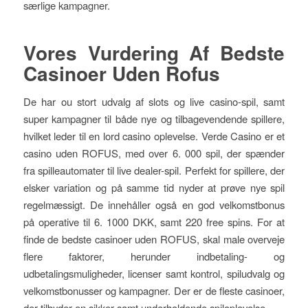
særlige kampagner.
Vores Vurdering Af Bedste
Casinoer Uden Rofus
De har ou stort udvalg af slots og live casino-spil, samt
super kampagner til både nye og tilbagevendende spillere,
hvilket leder til en lord casino oplevelse. Verde Casino er et
casino uden ROFUS, med over 6. 000 spil, der spænder
fra spilleautomater til live dealer-spil. Perfekt for spillere, der
elsker variation og på samme tid nyder at prøve nye spil
regelmæssigt. De innehåller også en god velkomstbonus
på operative til 6. 1000 DKK, samt 220 free spins. For at
finde de bedste casinoer uden ROFUS, skal male overveje
flere faktorer, herunder indbetaling- og
udbetalingsmuligheder, licenser samt kontrol, spiludvalg og
velkomstbonusser og kampagner. Der er de fleste casinoer,
der tilbyder en sikker samt underholdende spiloplevelse.