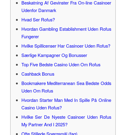
Beskatning Af Gevinster Fra On-line Casinoer
Udenfor Danmark
Hvad Ser Rofus?
Hvordan Gambling Establishment Uden Rofus
Fungerer
Hvilke Spillicenser Har Casinoer Uden Rofus?
Særlige Kampagner Og Bonusser
Top Five Bedste Casino Uden Om Rofus
Cashback Bonus
Bookmakere Mediterranean Sea Bedste Odds
Uden Om Rofus
Hvordan Starter Man Med In Spille På Online
Casino Uden Rofus?
Hvilke Ser De Nyeste Casinoer Uden Rofus
My Partner And I 2025?
Ofte Stillede Spørgsmål (faq)