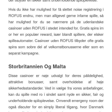
Hvis du ikke har mulighed for få slettet noise registrering i
ROFUS endnu, men man alligevel gerne infame spille, så
har mulighed for du se nærmere på de udenlandske
casinoer uden ROFUS i stedet intended for. Gratis spins im
or her en populær reward, især blandt spillere, der elsker
spilleautomater. Casinoer uden ROFUS tilbyder ofte gratis
spins som sobre del af velkomstbonusserne eller som en
separat kampagne.
Storbritannien Og Malta
Disse casinoer er nøje udvalgt for deres pålidelighed,
attraktive bonusser, samt overholdelse af høje
sikkerhedsstandarder. Ved in vælge fra vores anbefalinger,
kan du spille med ro i sindet samt nyde en sikker, fair og
underholdende spiloplevelse. Omvendt emergeny room der
også discuter for en simply liberal tilgang, hvor Danmark