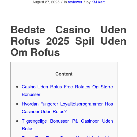
/
/
August 27, 2025
in
reviewer
by
KM Kart
Bedste Casino Uden
Rofus 2025 Spil Uden
Om Rofus
Content
Casino Uden Rofus Free Rotates Og Større
Bonusser
Hvordan Fungerer Loyalitetsprogrammer Hos
Casinoer Uden Rofus?
Tilgængelige Bonusser På Casinoer Uden
Rofus