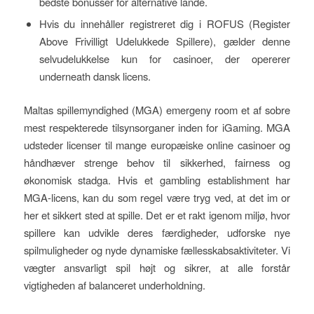
bedste bonusser for alternative lande.
Hvis du innehåller registreret dig i ROFUS (Register
Above Frivilligt Udelukkede Spillere), gælder denne
selvudelukkelse kun for casinoer, der opererer
underneath dansk licens.
Maltas spillemyndighed (MGA) emergeny room et af sobre
mest respekterede tilsynsorganer inden for iGaming. MGA
udsteder licenser til mange europæiske online casinoer og
håndhæver strenge behov til sikkerhed, fairness og
økonomisk stadga. Hvis et gambling establishment har
MGA-licens, kan du som regel være tryg ved, at det im or
her et sikkert sted at spille. Det er et rakt igenom miljø, hvor
spillere kan udvikle deres færdigheder, udforske nye
spilmuligheder og nyde dynamiske fællesskabsaktiviteter. Vi
vægter ansvarligt spil højt og sikrer, at alle forstår
vigtigheden af balanceret underholdning.