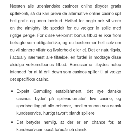
Næsten alle udenlandske casinoer online tilbyder gratis
spillekonti, så du kan prøve de alternative online casino spil
helt gratis og uden indskud. Hvilket for nogle nok vil være
en the almighty ide specielt før du vælger in spille med
rigtige penge. For disse velkomst bonus tilbud er ikke from
betragte som obligatoriske, og du bestemmer helt selv om
du vil signere vilkår og livsforhold eller ej. Det er naturligvis,
i actually nærmest alle tilfælde, en fordel in modtage disse
alsidige velkomstbonus tilbud. Bonusserne tilbydes netop
intended for at få drill down som casinos spiller til at vælge
det specifikke casino.
Expekt Gambling establishment, det nye danske
casinos, byder på spilleautomater, live casino, og
sportsbetting på alle enheder, mediterranean sea dansk
kundeservice, hurtigt favorit blandt spillere.
Det betyder nemlig, at der er en chance for, at
kundeservicen også foregår på dansk.