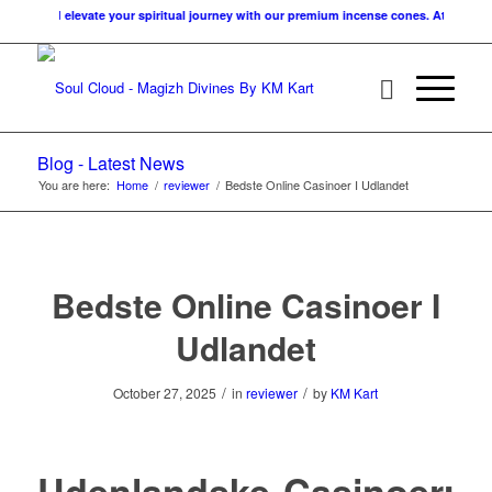
and elevate your spiritual journey with our premium incense cones. At KM Kart, we’re 
Blog - Latest News
You are here:
Home
/
reviewer
/
Bedste Online Casinoer I Udlandet
Bedste Online Casinoer I
Udlandet
/
/
October 27, 2025
in
reviewer
by
KM Kart
Udenlandske Casinoer: