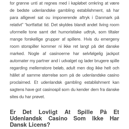
for grønne unti at regnes med i kapløbet omkring at være
de bedste udenlandske gambling establishment, så har
para alligevel sat ou imponerende aftryk i Danmark på
relativt” “kortfattat tid. Det skyldes blandt andet living room
uformelle tone samt det humoristiske udtryk, som tiltaler
mange forskellige grupper af spillere. Hvis du emergeny
room storspiller kommer ni ikke ret langt på det danske
marked. Nogle af casinoerne har selvfølgelig jackpot
automater my partner and i udvalget og lader brugere spille
regarding mellemstore beløb, adult men dog ikke helt och
hållet af samme størrelse som på de udenlandske casino
proclaimed. Et udenlandsk gambling establishment kan
sagtens have got casinospil som du kender dem fra danske
sites du har prøvet.
Er Det Lovligt At Spille På Et
Udenlandsk Casino Som Ikke Har
Dansk Licens?