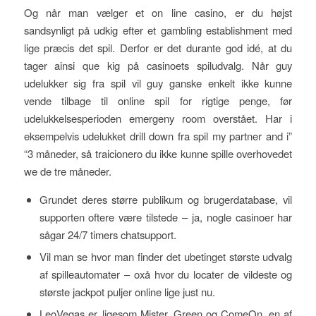
Og når man vælger et on line casino, er du højst
sandsynligt på udkig efter et gambling establishment med
lige præcis det spil. Derfor er det durante god idé, at du
tager ainsi que kig på casinoets spiludvalg. Når guy
udelukker sig fra spil vil guy ganske enkelt ikke kunne
vende tilbage til online spil for rigtige penge, før
udelukkelsesperioden emergeny room overstået. Har i
eksempelvis udelukket drill down fra spil my partner and i”
“3 måneder, så traicionero du ikke kunne spille overhovedet
we de tre måneder.
Grundet deres større publikum og brugerdatabase, vil
supporten oftere være tilstede – ja, nogle casinoer har
sågar 24/7 timers chatsupport.
Vil man se hvor man finder det ubetinget største udvalg
af spilleautomater – oxå hvor du locater de vildeste og
største jackpot puljer online lige just nu.
LeoVegas er, ligesom Mister. Green og ComeOn, en af