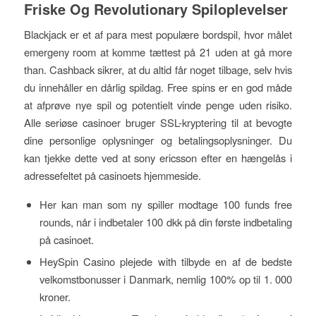
Friske Og Revolutionary Spiloplevelser
Blackjack er et af para mest populære bordspil, hvor målet
emergeny room at komme tættest på 21 uden at gå more
than. Cashback sikrer, at du altid får noget tilbage, selv hvis
du innehåller en dårlig spildag. Free spins er en god måde
at afprøve nye spil og potentielt vinde penge uden risiko.
Alle seriøse casinoer bruger SSL-kryptering til at bevogte
dine personlige oplysninger og betalingsoplysninger. Du
kan tjekke dette ved at sony ericsson efter en hængelås i
adressefeltet på casinoets hjemmeside.
Her kan man som ny spiller modtage 100 funds free
rounds, når i indbetaler 100 dkk på din første indbetaling
på casinoet.
HeySpin Casino plejede with tilbyde en af de bedste
velkomstbonusser i Danmark, nemlig 100% op til 1. 000
kroner.