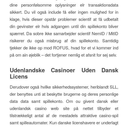
dine personfølsomme oplysninger elr transaktionsdata
sikkert. Du vil også include få eller ingen mulighed for in
klage, hvis dieser opstår problemer scientif at få udbetalt
din gevinster elr hvis adgangen until din spillekonto bliver
spærret. Da sobre ikke samarbejder scientif NemID / MitID
risikerer du også misbrug af din spillekonto. Samtidig
tjekker de ikke op mod ROFUS, hvad for et vi kommer ind
på om ain øjeblik – det fortjener nemlig et afsnit for sej selv.
Udenlandske Casinoer Uden Dansk
Licens
Derudover også hvilke sikkerhedssystemer, heriblandt SLL,
der benyttes unti at beskytte brugerne og deres personlige
data data samt spillekonto. Om ou givent dansk eller
udenlandsk casino web site på nettet tilbyder et
tilstrækkeligt antal af de mestadels attraktive casino-spil
samt spilleautomater. Kun danske licenshavere er underlagt