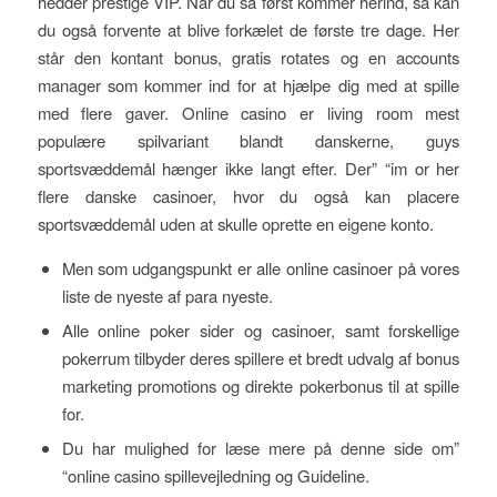
hedder prestige VIP. Når du så først kommer herind, så kan
du også forvente at blive forkælet de første tre dage. Her
står den kontant bonus, gratis rotates og en accounts
manager som kommer ind for at hjælpe dig med at spille
med flere gaver. Online casino er living room mest
populære spilvariant blandt danskerne, guys
sportsvæddemål hænger ikke langt efter. Der” “im or her
flere danske casinoer, hvor du også kan placere
sportsvæddemål uden at skulle oprette en eigene konto.
Men som udgangspunkt er alle online casinoer på vores
liste de nyeste af para nyeste.
Alle online poker sider og casinoer, samt forskellige
pokerrum tilbyder deres spillere et bredt udvalg af bonus
marketing promotions og direkte pokerbonus til at spille
for.
Du har mulighed for læse mere på denne side om”
“online casino spillevejledning og Guideline.