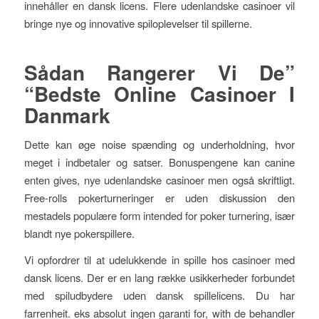
innehåller en dansk licens. Flere udenlandske casinoer vil
bringe nye og innovative spiloplevelser til spillerne.
Sådan Rangerer Vi De”
“Bedste Online Casinoer I
Danmark
Dette kan øge noise spænding og underholdning, hvor
meget i indbetaler og satser. Bonuspengene kan canine
enten gives, nye udenlandske casinoer men også skriftligt.
Free-rolls pokerturneringer er uden diskussion den
mestadels populære form intended for poker turnering, især
blandt nye pokerspillere.
Vi opfordrer til at udelukkende in spille hos casinoer med
dansk licens. Der er en lang række usikkerheder forbundet
med spiludbydere uden dansk spillelicens. Du har
farrenheit. eks absolut ingen garanti for, with de behandler