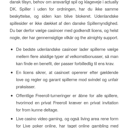
dansk tilsyn, behov om ansvarligt spil og klageveje i actually
DK. Spiller i uden for ordningen, har du ikke samme
beskyttelse, og siden kan blive blokeret. Udenlandske
spillesider er ikke dækket af den danske Spillemyndighed.
Du bør derfor vælge casinoer med godkendt licens, og helst
nogle, der har gennemsigtige vilkår og the almighty support.
De bedste udenlandske casinoer lader spillerne vælge
mellem flere alsidige typer af velkomstbonusser, så man
kan finde en benefit, der passer forbilledlig til ens krav.
En licens sikrer, at casinoet opererer efter gældende
love og regler og garant spillerne mod svindel og unfair
praksisser.
Offentlige Freeroll-turneringer er åbne for alle spillere,
hvorimod en privat Freeroll kræver en privat invitation
for from kunne deltage.
Live casino video gaming, og også living area rene form
for Live poker online, har taget online gambling med