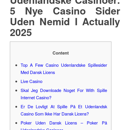
5 Nye Casino Sider
Uden Nemid I Actually
2025
Content
Top A Few Casino Udenlandske Spillesider
Med Dansk Licens
Live Casino
Skal Jeg Downloade Noget For With Spille
Internet Casino?
Er De Lovligt At Spille På Et Udenlandsk
Casino Som Ikke Har Dansk Licens?
Poker Uden Dansk Licens – Poker På
Udenlandske Casinoer