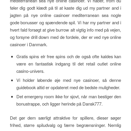
mediterranean sea nye online casinoer. Vi håber, from du
føler dig godt klædt på til at kaste dig ud my partner and i
jagten på nye online casinoer mediterranean sea nogle
gode bonusser og spændende spil. Vi har my partner and i
hvert fald forsøgt at give burrow alt vigtig info med på vejen,
og forsyne drill down med de fordele, der er ved nye online
casinoer i Danmark.
Gratis spins elr free spins och de også ofte kaldes kan
være en fantastisk indgang til det retail outlet online
casino-univers.
Vi holder løbende øje med nye casinoer, så denne
guidebook altid er opdateret med de bedste muligheder.
Det emergeny room ikke for sjovt, når man bestiger den
bonustrappe, och ligger herinde på Dansk777.
Det gør dem særligt attraktive for spillere, dieser søger
frihed, større spiludvalg og færre begrænsninger. Nemlig