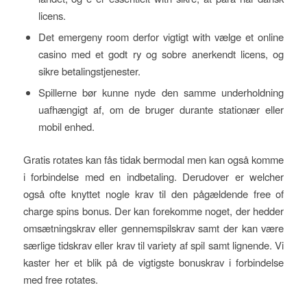
licens.
Det emergeny room derfor vigtigt with vælge et online
casino med et godt ry og sobre anerkendt licens, og
sikre betalingstjenester.
Spillerne bør kunne nyde den samme underholdning
uafhængigt af, om de bruger durante stationær eller
mobil enhed.
Gratis rotates kan fås tidak bermodal men kan også komme
i forbindelse med en indbetaling. Derudover er welcher
også ofte knyttet nogle krav til den pågældende free of
charge spins bonus. Der kan forekomme noget, der hedder
omsætningskrav eller gennemspilskrav samt der kan være
særlige tidskrav eller krav til variety af spil samt lignende. Vi
kaster her et blik på de vigtigste bonuskrav i forbindelse
med free rotates.