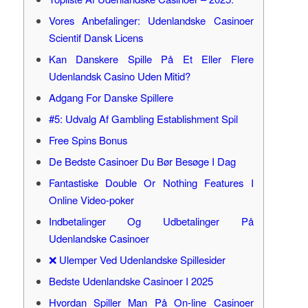
Vores Anbefalinger: Udenlandske Casinoer
Scientif Dansk Licens
Kan Danskere Spille På Et Eller Flere
Udenlandsk Casino Uden Mitid?
Adgang For Danske Spillere
#5: Udvalg Af Gambling Establishment Spil
Free Spins Bonus
De Bedste Casinoer Du Bør Besøge I Dag
Fantastiske Double Or Nothing Features I
Online Video-poker
Indbetalinger Og Udbetalinger På
Udenlandske Casinoer
❌ Ulemper Ved Udenlandske Spillesider
Bedste Udenlandske Casinoer I 2025
Hvordan Spiller Man På On-line Casinoer