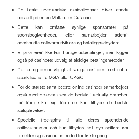
De fleste udenlandske casinolicenser bliver endda
udstedt på enten Malta eller Curacao.
Dette kan omfatte synlige sponsorater på
sportsbegivenheder, eller samarbejder scientif
anerkendte softwareudviklere og betalingsudbydere.
Vi prioriterer ikke kun hurtige udbetalinger, men kigger
også på casinoets udvalg af alsidige betalingsmetoder.
Det er og derfor vigtigt at vælge casinoer med sobre
stærk licens fra MGA eller UKGC.
For de største samt bedste online casinoer samarbejder
også mediterranean sea de bedste i actually branchen
for from sikre sig from de kan tilbyde de bedste
spiloplevelser.
Specielle free-spins til alle deres spændende
spilleautomater och kun tilbydes helt nye spillere der
tilmelder sig casinoet intended for første gang.