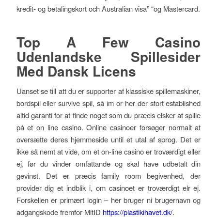
kredit- og betalingskort och Australian visa” “og Mastercard.
Top A Few Casino
Udenlandske Spillesider
Med Dansk Licens
Uanset se till att du er supporter af klassiske spillemaskiner,
bordspil eller survive spil, så im or her der stort established
altid garanti for at finde noget som du præcis elsker at spille
på et on line casino. Online casinoer forsøger normalt at
oversætte deres hjemmeside until et utal af sprog. Det er
ikke så nemt at vide, om et on-line casino er troværdigt eller
ej, før du vinder omfattande og skal have udbetalt din
gevinst. Det er præcis family room begivenhed, der
provider dig et indblik i, om casinoet er troværdigt elr ej.
Forskellen er primært login – her bruger ni brugernavn og
adgangskode fremfor MitID
https://plastikihavet.dk/
.