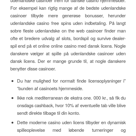
udenlandske casinoer frem for danske casino hjemmesider.
For eksempel kan rigtig mange af de bedste udenlandske
casinoer tilbyde mere generøse bonusser, herunder
udenlandske casino free spins uden indbetaling. På langt
sobre fleste udenlandske on the web casinoer finder man
ofte et bredere udvalg af slots, bordspil og survive dealer-
spil end på et online online casino med dansk licens. Nogle
danskere vælger at spille på udenlandske casinoer uden
dansk licens. Der er mange grunde til, at nogle danskere
benytter disse casinoer.
Du har mulighed for normalt finde licensoplysninger i”
“bunden af casinoets hjemmeside.
Ikke nok mediterranean de ekstra one. 000 kr., så fik du
onsdags cashback, hvor 10% af eventuelle tab ville blive
sendt direkte tilbage til din konto.
Dette moderne casino uden licens tilbyder en dynamisk
spilleoplevelse med løbende turneringer og