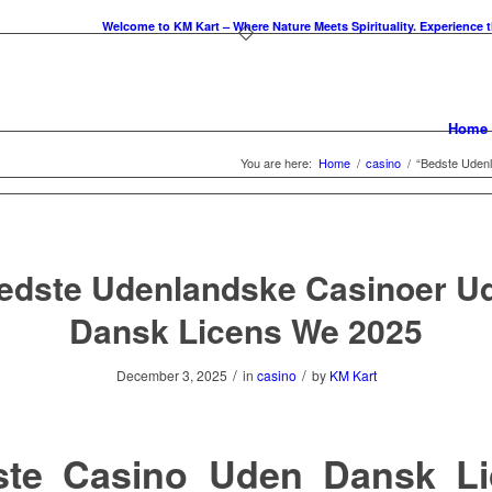
Welcome to KM Kart – Where Nature Meets Spirituality. Experience the esse
Home
You are here:
Home
/
casino
/
“Bedste Uden
edste Udenlandske Casinoer U
Dansk Licens We 2025
/
/
December 3, 2025
in
casino
by
KM Kart
ste Casino Uden Dansk Li