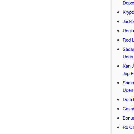
Depos
Krypt
Jackb
Udelu
Red L
Såda
Uden 
Kan J
Jeg E
Samm
Uden 
De 5 
Cash
Bonus
Rx Ca