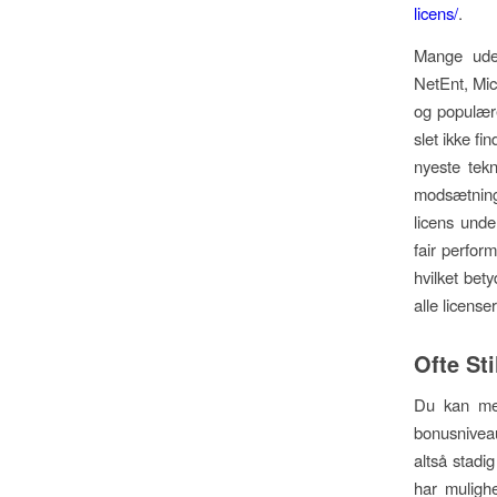
licens/
.
Mange ude
NetEnt, Mic
og populære
slet ikke f
nyeste tekn
modsætning
licens unde
fair perfor
hvilket bety
alle licens
Ofte St
Du kan med
bonusniveau
altså stadi
har mulighe