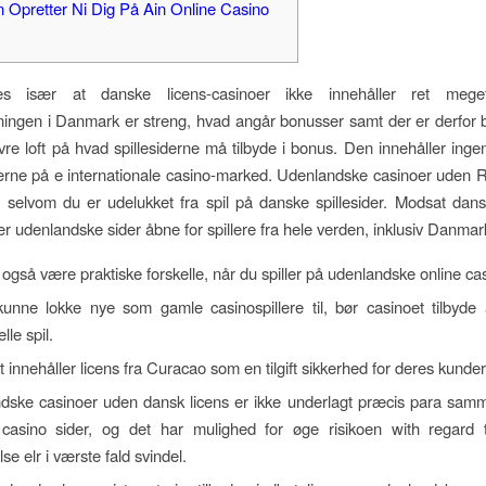
 Opretter Ni Dig På Ain Online Casino
es især at danske licens-casinoer ikke innehåller ret mege
vningen i Danmark er streng, hvad angår bonusser samt der er derfor 
vre loft på hvad spillesiderne må tilbyde i bonus. Den innehåller ingen
derne på e internationale casino-marked. Udenlandske casinoer uden Ro
le selvom du er udelukket fra spil på danske spillesider. Modsat dan
er udenlandske sider åbne for spillere fra hele verden, inklusiv Danmar
også være praktiske forskelle, når du spiller på udenlandske online cas
kunne lokke nye som gamle casinospillere til, bør casinoet tilbyde
elle spil.
 innehåller licens fra Curacao som en tilgift sikkerhed for deres kunder
dske casinoer uden dansk licens er ikke underlagt præcis para sam
casino sider, og det har mulighed for øge risikoen with regard t
lse elr i værste fald svindel.