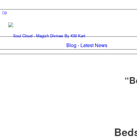
0
Blog - Latest News
“B
Bed