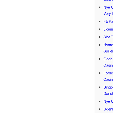
Nye U
Very 
Få Pa
Licen
Slot 
Hvord
Spill
Gode 
Casin
Ford
Casin
Bing
Dansk
Nye U
Uden