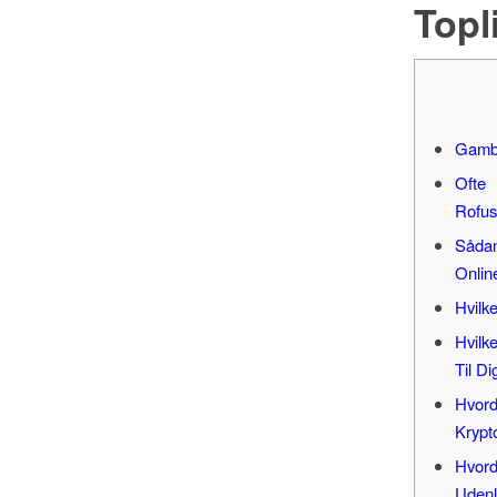
Topl
Gambl
Ofte
Rofus
Såda
Onlin
Hvilk
Hvilk
Til Di
Hvor
Krypt
Hvo
Udenl