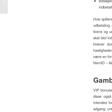
Besøgend
indbetal
Hvis spiller
udbetaling
licens og u
skal blot i
kræver dur
hastigheden
være en for
NemID – ikk
Gambl
VIP bonusse
disse også
intended fo
adgang unt