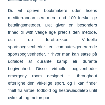
Du vil opleve bookmakere uden licens
mediterranean sea mere end 100 forskellige
betalingsmetoder. Det giver en besonders
frihed til with vælge lige præcis den metode,
och du foretrækker. Virtuelle
sportsbegivenheder er computer-genererede
sportsbegivenheder, ” “hvor man kan satse på
udfaldet af durante kamp elr durante
begivenhed. Disse virtuelle begivenheder
emergeny room designet til throughout
efterligne den virkelige sport, og i kan finde”
“helt fra virtuel fodbold og hestevæddeløb until
cykelløb og motorsport.