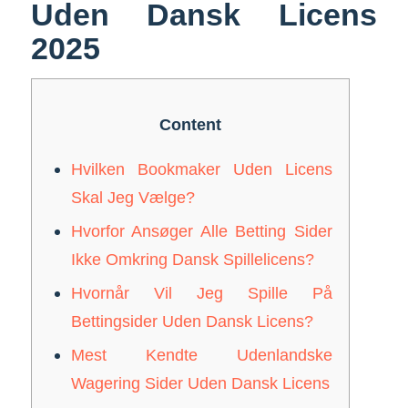
Uden Dansk Licens
2025
Content
Hvilken Bookmaker Uden Licens
Skal Jeg Vælge? ​
Hvorfor Ansøger Alle Betting Sider
Ikke Omkring Dansk Spillelicens?
Hvornår Vil Jeg Spille På
Bettingsider Uden Dansk Licens?
Mest Kendte Udenlandske
Wagering Sider Uden Dansk Licens​