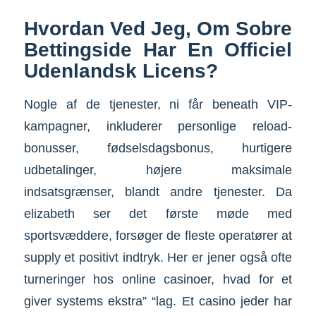
Hvordan Ved Jeg, Om Sobre
Bettingside Har En Officiel
Udenlandsk Licens?
Nogle af de tjenester, ni får beneath VIP-
kampagner, inkluderer personlige reload-
bonusser, fødselsdagsbonus, hurtigere
udbetalinger, højere maksimale
indsatsgrænser, blandt andre tjenester. Da
elizabeth ser det første møde med
sportsvæddere, forsøger de fleste operatører at
supply et positivt indtryk. Her er jener også ofte
turneringer hos online casinoer, hvad for et
giver systems ekstra” “lag. Et casino jeder har