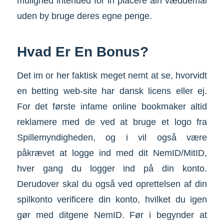
mulighed intended for in placere ain væddemål
uden by bruge deres egne penge.
Hvad Er En Bonus?
Det im or her faktisk meget nemt at se, hvorvidt
en betting web-site har dansk licens eller ej.
For det første infame online bookmaker altid
reklamere med de ved at bruge et logo fra
Spillemyndigheden, og i vil også være
påkrævet at logge ind med dit NemID/MitID,
hver gang du logger ind på din konto.
Derudover skal du også ved oprettelsen af din
spilkonto verificere din konto, hvilket du igen
gør med ditgene NemID. Før i begynder at