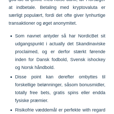
at indbetale. Betaling med kryptovaluta er
særligt populært, fordi det ofte giver lynhurtige
transaktioner og øget anonymitet.
Som navnet antyder så har NordicBet sit
udgangspunkt i actually det Skandinaviske
proclaimed, og er derfor stærkt førende
inden for Dansk fodbold, Svensk ishockey
og Norsk håndbold.
Disse point kan derefter ombyttes til
forskellige belønninger, såsom bonusmidler,
totally free bets, gratis spins eller endda
fysiske præmier.
Risikofrie væddemål er perfekte with regard