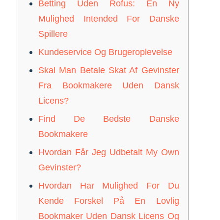
Betting Uden Rofus: En Ny
Mulighed Intended For Danske
Spillere
Kundeservice Og Brugeroplevelse
Skal Man Betale Skat Af Gevinster
Fra Bookmakere Uden Dansk
Licens?
Find De Bedste Danske
Bookmakere
Hvordan Får Jeg Udbetalt My Own
Gevinster?
Hvordan Har Mulighed For Du
Kende Forskel På En Lovlig
Bookmaker Uden Dansk Licens Og