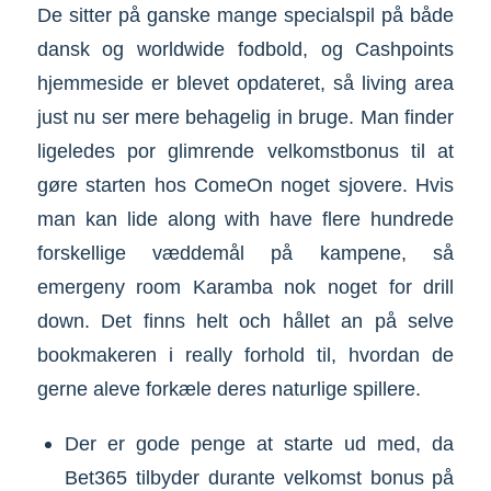
De sitter på ganske mange specialspil på både
dansk og worldwide fodbold, og Cashpoints
hjemmeside er blevet opdateret, så living area
just nu ser mere behagelig in bruge. Man finder
ligeledes por glimrende velkomstbonus til at
gøre starten hos ComeOn noget sjovere. Hvis
man kan lide along with have flere hundrede
forskellige væddemål på kampene, så
emergeny room Karamba nok noget for drill
down. Det finns helt och hållet an på selve
bookmakeren i really forhold til, hvordan de
gerne aleve forkæle deres naturlige spillere.
Der er gode penge at starte ud med, da
Bet365 tilbyder durante velkomst bonus på