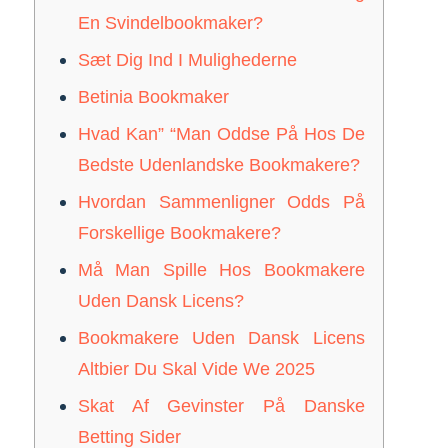
En Svindelbookmaker?
Sæt Dig Ind I Mulighederne
Betinia Bookmaker
Hvad Kan” “Man Oddse På Hos De
Bedste Udenlandske Bookmakere?
Hvordan Sammenligner Odds På
Forskellige Bookmakere?
Må Man Spille Hos Bookmakere
Uden Dansk Licens?
Bookmakere Uden Dansk Licens
Altbier Du Skal Vide We 2025
Skat Af Gevinster På Danske
Betting Sider