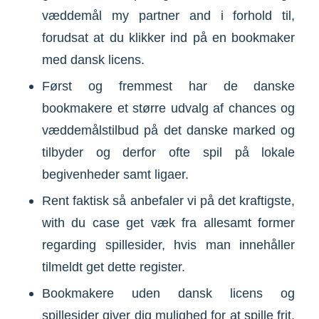
væddemål my partner and i forhold til,
forudsat at du klikker ind på en bookmaker
med dansk licens.
Først og fremmest har de danske
bookmakere et større udvalg af chances og
væddemålstilbud på det danske marked og
tilbyder og derfor ofte spil på lokale
begivenheder samt ligaer.
Rent faktisk så anbefaler vi på det kraftigste,
with du case get væk fra allesamt former
regarding spillesider, hvis man innehåller
tilmeldt get dette register.
Bookmakere uden dansk licens og
spillesider giver dig mulighed for at spille frit,