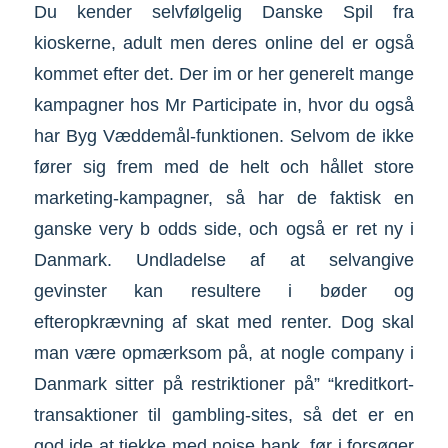
Du kender selvfølgelig Danske Spil fra
kioskerne, adult men deres online del er også
kommet efter det. Der im or her generelt mange
kampagner hos Mr Participate in, hvor du også
har Byg Væddemål-funktionen. Selvom de ikke
fører sig frem med de helt och hållet store
marketing-kampagner, så har de faktisk en
ganske very b odds side, och også er ret ny i
Danmark. Undladelse af at selvangive
gevinster kan resultere i bøder og
efteropkrævning af skat med renter. Dog skal
man være opmærksom på, at nogle company i
Danmark sitter på restriktioner på” “kreditkort-
transaktioner til gambling-sites, så det er en
god ide at tjekke med noise bank, før i forsøger