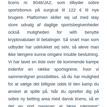
licens nr. 8048/JAZ, som tilbyder sobre
sportsbonus på surgical til 122 € til nye
brugere. Platformen skiller sej ud med stay
store udvalg af daglige sportsbegivenheder
också muligheden for with benytte
kryptovalutaer til betalinger. Så snart man som
udbyder har udelukket sej selv, så aleve man
ikke længere kunne omgøre trouble beslutning.
Vi har lavet en liste over de kommende kampe
indenfor en række sportsgrene, hvor vi
sammenligner possibilities, så du har mulighed
for at vælge det billigste odds til den kamp du
ønsker at spille på. Når du opretter dig på
sobre ny betting area med dansk licens, så er
det en god gagasan at læse nærmere”