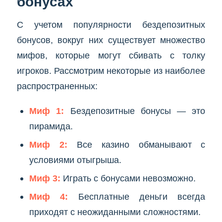
бонусах
С учетом популярности бездепозитных
бонусов, вокруг них существует множество
мифов, которые могут сбивать с толку
игроков. Рассмотрим некоторые из наиболее
распространенных:
Миф 1:
Бездепозитные бонусы — это
пирамида.
Миф 2:
Все казино обманывают с
условиями отыгрыша.
Миф 3:
Играть с бонусами невозможно.
Миф 4:
Бесплатные деньги всегда
приходят с неожиданными сложностями.