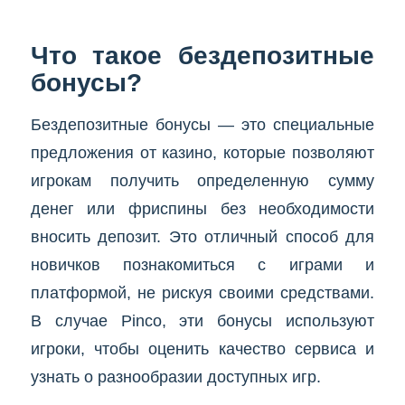
Что такое бездепозитные
бонусы?
Бездепозитные бонусы — это специальные
предложения от казино, которые позволяют
игрокам получить определенную сумму
денег или фриспины без необходимости
вносить депозит. Это отличный способ для
новичков познакомиться с играми и
платформой, не рискуя своими средствами.
В случае Pinco, эти бонусы используют
игроки, чтобы оценить качество сервиса и
узнать о разнообразии доступных игр.