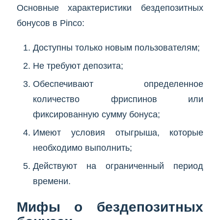
Основные характеристики бездепозитных
бонусов в Pinco:
Доступны только новым пользователям;
Не требуют депозита;
Обеспечивают определенное
количество фриспинов или
фиксированную сумму бонуса;
Имеют условия отыгрыша, которые
необходимо выполнить;
Действуют на ограниченный период
времени.
Мифы о бездепозитных