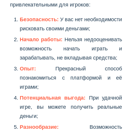
привлекательными для игроков:
Безопасность:
У вас нет необходимости
рисковать своими деньгами;
Начало работы:
Нельзя недооценивать
возможность начать играть и
зарабатывать, не вкладывая средства;
Опыт:
Прекрасный способ
познакомиться с платформой и её
играми;
Потенциальная выгода:
При удачной
игре, вы можете получить реальные
деньги;
Разнообразие:
Возможность