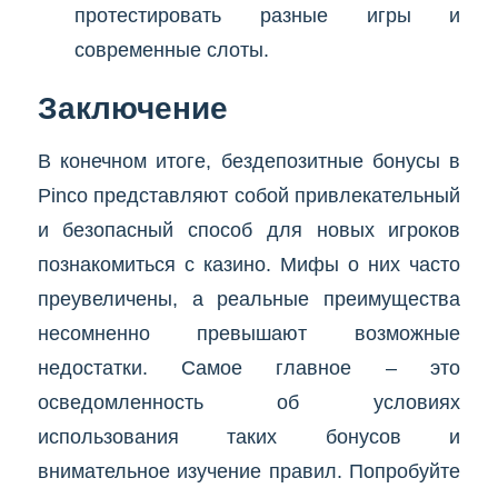
протестировать разные игры и
современные слоты.
Заключение
В конечном итоге, бездепозитные бонусы в
Pinco представляют собой привлекательный
и безопасный способ для новых игроков
познакомиться с казино. Мифы о них часто
преувеличены, а реальные преимущества
несомненно превышают возможные
недостатки. Самое главное – это
осведомленность об условиях
использования таких бонусов и
внимательное изучение правил. Попробуйте