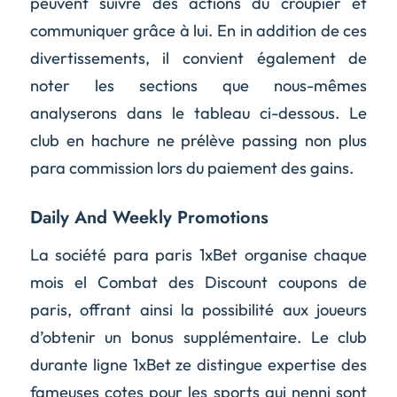
peuvent suivre des actions du croupier et
communiquer grâce à lui. En in addition de ces
divertissements, il convient également de
noter les sections que nous-mêmes
analyserons dans le tableau ci-dessous. Le
club en hachure ne prélève passing non plus
para commission lors du paiement des gains.
Daily And Weekly Promotions
La société para paris 1xBet organise chaque
mois el Combat des Discount coupons de
paris, offrant ainsi la possibilité aux joueurs
d’obtenir un bonus supplémentaire. Le club
durante ligne 1xBet ze distingue expertise des
fameuses cotes pour les sports qui nenni sont