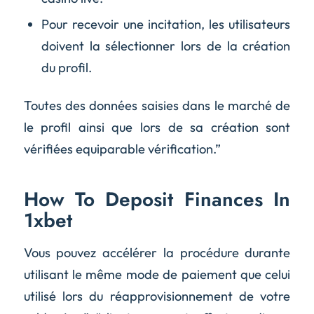
Pour recevoir une incitation, les utilisateurs
doivent la sélectionner lors de la création
du profil.
Toutes des données saisies dans le marché de
le profil ainsi que lors de sa création sont
vérifiées equiparable vérification.”
How To Deposit Finances In
1xbet
Vous pouvez accélérer la procédure durante
utilisant le même mode de paiement que celui
utilisé lors du réapprovisionnement de votre