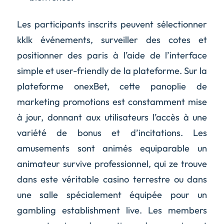
Les participants inscrits peuvent sélectionner
kklk événements, surveiller des cotes et
positionner des paris à l’aide de l’interface
simple et user-friendly de la plateforme. Sur la
plateforme onexBet, cette panoplie de
marketing promotions est constamment mise
à jour, donnant aux utilisateurs l’accès à une
variété de bonus et d’incitations. Les
amusements sont animés equiparable un
animateur survive professionnel, qui ze trouve
dans este véritable casino terrestre ou dans
une salle spécialement équipée pour un
gambling establishment live. Les members