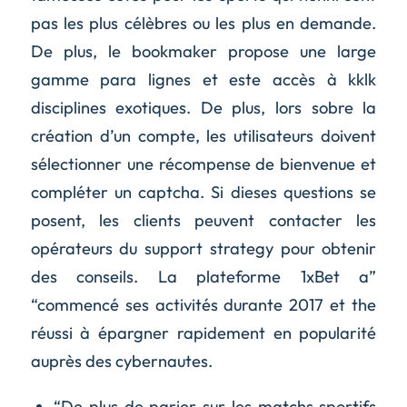
pas les plus célèbres ou les plus en demande.
De plus, le bookmaker propose une large
gamme para lignes et este accès à kklk
disciplines exotiques. De plus, lors sobre la
création d’un compte, les utilisateurs doivent
sélectionner une récompense de bienvenue et
compléter un captcha. Si dieses questions se
posent, les clients peuvent contacter les
opérateurs du support strategy pour obtenir
des conseils. La plateforme 1xBet a”
“commencé ses activités durante 2017 et the
réussi à épargner rapidement en popularité
auprès des cybernautes.
“De plus de parier sur les matchs sportifs