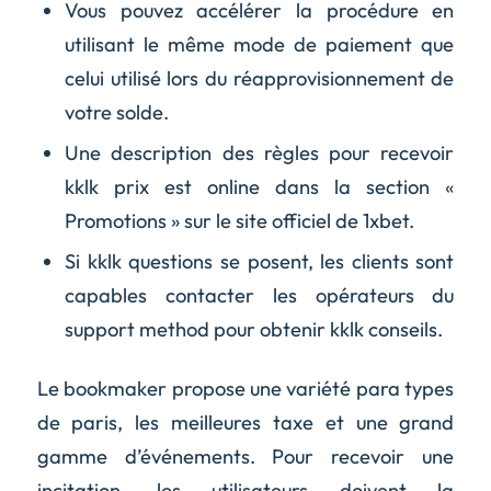
Vous pouvez accélérer la procédure en
utilisant le même mode de paiement que
celui utilisé lors du réapprovisionnement de
votre solde.
Une description des règles pour recevoir
kklk prix est online dans la section «
Promotions » sur le site officiel de 1xbet.
Si kklk questions se posent, les clients sont
capables contacter les opérateurs du
support method pour obtenir kklk conseils.
Le bookmaker propose une variété para types
de paris, les meilleures taxe et une grand
gamme d’événements. Pour recevoir une
incitation, les utilisateurs doivent la