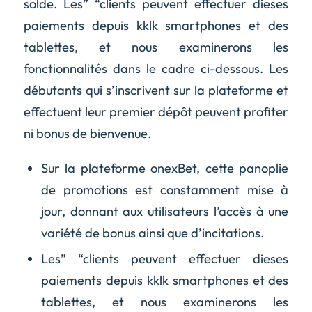
solde. Les” “clients peuvent effectuer dieses
paiements depuis kklk smartphones et des
tablettes, et nous examinerons les
fonctionnalités dans le cadre ci-dessous. Les
débutants qui s’inscrivent sur la plateforme et
effectuent leur premier dépôt peuvent profiter
ni bonus de bienvenue.
Sur la plateforme onexBet, cette panoplie
de promotions est constamment mise à
jour, donnant aux utilisateurs l’accès à une
variété de bonus ainsi que d’incitations.
Les” “clients peuvent effectuer dieses
paiements depuis kklk smartphones et des
tablettes, et nous examinerons les