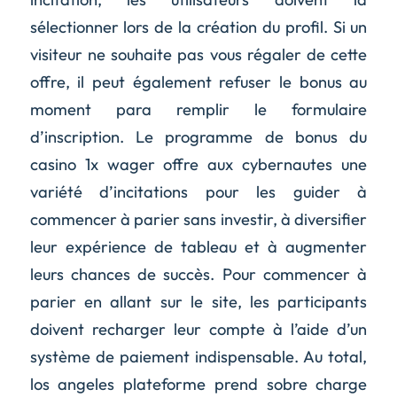
sélectionner lors de la création du profil. Si un
visiteur ne souhaite pas vous régaler de cette
offre, il peut également refuser le bonus au
moment para remplir le formulaire
d’inscription. Le programme de bonus du
casino 1x wager offre aux cybernautes une
variété d’incitations pour les guider à
commencer à parier sans investir, à diversifier
leur expérience de tableau et à augmenter
leurs chances de succès. Pour commencer à
parier en allant sur le site, les participants
doivent recharger leur compte à l’aide d’un
système de paiement indispensable. Au total,
los angeles plateforme prend sobre charge