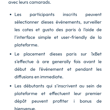
avec leurs camarads.
Les participants inscrits peuvent
sélectionner dieses événements, surveiller
les cotes et gusto des paris à l’aide de
l’interface simple et user-friendly de la
plateforme.
Le placement dieses paris sur 1xBet
s’effectue à are generally fois avant le
début de l’événement et pendant les
diffusions en immediate.
Les débutants qui s’inscrivent au sein de
plateforme et effectuent leur premier
dépôt peuvent profiter i bonus de
bienvenue.