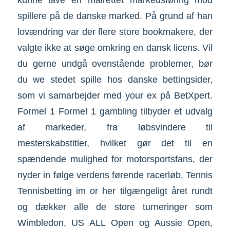
spillere på de danske marked. På grund af han
lovændring var der flere store bookmakere, der
valgte ikke at søge omkring en dansk licens. Vil
du gerne undgå ovenstående problemer, bør
du we stedet spille hos danske bettingsider,
som vi samarbejder med your ex på BetXpert.
Formel 1 Formel 1 gambling tilbyder et udvalg
af markeder, fra løbsvindere til
mesterskabstitler, hvilket gør det til en
spændende mulighed for motorsportsfans, der
nyder in følge verdens førende racerløb. Tennis
Tennisbetting im or her tilgængeligt året rundt
og dækker alle de store turneringer som
Wimbledon, US ALL Open og Aussie Open,