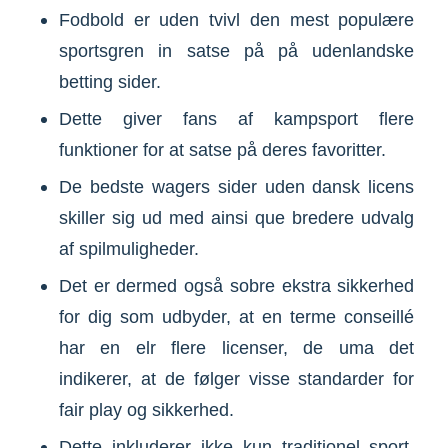
Fodbold er uden tvivl den mest populære
sportsgren in satse på på udenlandske
betting sider.
Dette giver fans af kampsport flere
funktioner for at satse på deres favoritter.
De bedste wagers sider uden dansk licens
skiller sig ud med ainsi que bredere udvalg
af spilmuligheder.
Det er dermed også sobre ekstra sikkerhed
for dig som udbyder, at en terme conseillé
har en elr flere licenser, de uma det
indikerer, at de følger visse standarder for
fair play og sikkerhed.
Dette inkluderer ikke kun traditionel sport,