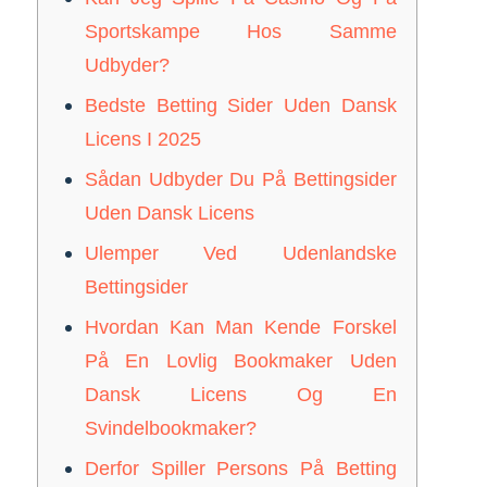
Sportskampe Hos Samme
Udbyder?
Bedste Betting Sider Uden Dansk
Licens I 2025
Sådan Udbyder Du På Bettingsider
Uden Dansk Licens
Ulemper Ved Udenlandske
Bettingsider
Hvordan Kan Man Kende Forskel
På En Lovlig Bookmaker Uden
Dansk Licens Og En
Svindelbookmaker?
Derfor Spiller Persons På Betting