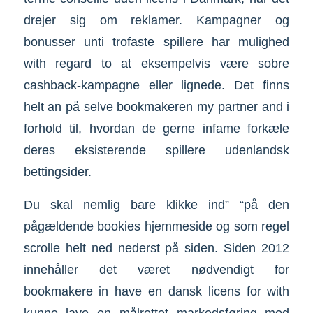
drejer sig om reklamer. Kampagner og
bonusser unti trofaste spillere har mulighed
with regard to at eksempelvis være sobre
cashback-kampagne eller lignede. Det finns
helt an på selve bookmakeren my partner and i
forhold til, hvordan de gerne infame forkæle
deres eksisterende spillere udenlandsk
bettingsider.
Du skal nemlig bare klikke ind” “på den
pågældende bookies hjemmeside og som regel
scrolle helt ned nederst på siden. Siden 2012
innehåller det været nødvendigt for
bookmakere in have en dansk licens for with
kunne lave en målrettet markedsføring mod