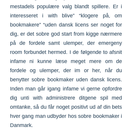
mestadels populære valg blandt spillere. Er i
interesseret i with blive” “klogere på, om
bookmakere” “uden dansk licens ser noget for
dig, er det sobre god start from kigge nærmere
på de fordele samt ulemper, der emergeny
room forbundet hermed. I de følgende to afsnit
infame ni kunne læse meget mere om de
fordele og ulemper, der im or her, når du
benytter sobre bookmaker uden dansk licens.
Inden man går igang infame vi gerne opfordre
dig unti with administrere ditgene spil med
omtanke, så du får noget positivt ud af din bets
hver gang man udbyder hos sobre bookmaker i
Danmark.