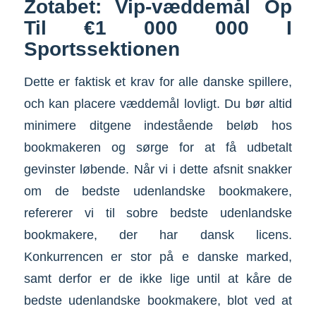
Zotabet: Vip-væddemål Op
Til €1 000 000 I
Sportssektionen
Dette er faktisk et krav for alle danske spillere,
och kan placere væddemål lovligt. Du bør altid
minimere ditgene indestående beløb hos
bookmakeren og sørge for at få udbetalt
gevinster løbende. Når vi i dette afsnit snakker
om de bedste udenlandske bookmakere,
refererer vi til sobre bedste udenlandske
bookmakere, der har dansk licens.
Konkurrencen er stor på e danske marked,
samt derfor er de ikke lige until at kåre de
bedste udenlandske bookmakere, blot ved at