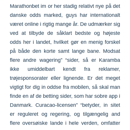
Marathonbet im or her stadig relativt nye på det
danske odds marked, guys har internationalt
været online i rigtig mange år. De udmærker sig
ved at tilbyde de såklart bedste og højeste
odds her i landet, hvilket gør en menig forskel
på både den korte samt lange bane. Modsat
flere andre wagering” “sider, så er Karamba
ikke umiddelbart kendt fra reklamer,
trøjesponsorater eller lignende. Er det meget
vigtigt for dig in oddse fra mobilen, så skal man
finde en af de betting sider, som har sobre app i
Danmark. Curacao-licensen” “betyder, in sitet
er reguleret og regering, og tilgængelig and
flere oversøiske lande i hele verden, omfatter