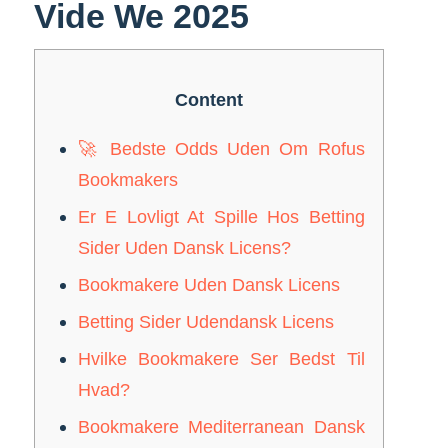
Vide We 2025
Content
🚀 Bedste Odds Uden Om Rofus
Bookmakers
Er E Lovligt At Spille Hos Betting
Sider Uden Dansk Licens?
Bookmakere Uden Dansk Licens
Betting Sider Udendansk Licens
Hvilke Bookmakere Ser Bedst Til
Hvad?
Bookmakere Mediterranean Dansk