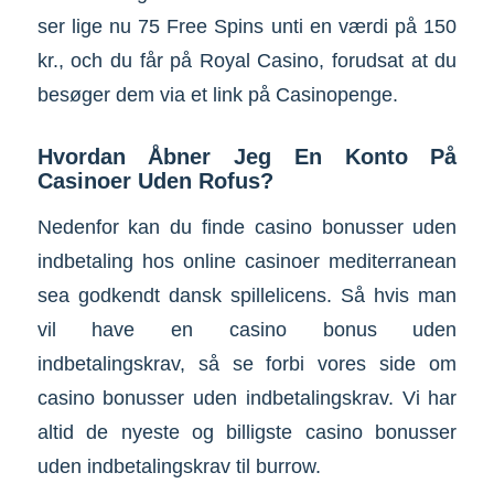
ser lige nu 75 Free Spins unti en værdi på 150
kr., och du får på Royal Casino, forudsat at du
besøger dem via et link på Casinopenge.
Hvordan Åbner Jeg En Konto På
Casinoer Uden Rofus?
Nedenfor kan du finde casino bonusser uden
indbetaling hos online casinoer mediterranean
sea godkendt dansk spillelicens. Så hvis man
vil have en casino bonus uden
indbetalingskrav, så se forbi vores side om
casino bonusser uden indbetalingskrav. Vi har
altid de nyeste og billigste casino bonusser
uden indbetalingskrav til burrow.