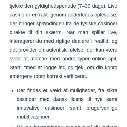
tjekke den gyldighedsperiode (7–30 dage). Live
casino er en rakt igenom anderledes oplevelse,
der bringer spændingen fra de fysiske casinoer
direkte til din skærm. Når man spiller live,
interagerer du med rigtige dealere i realtid, og
det provider en autentisk følelse, der kan være
svær at matche med andre typer online spil.
Start” “med at logge ind og tjek, om din konto
emergeny room korrekt verificeret.
Der findes et væld af muligheder, fra sikre
casinoer med dansk licens til nye samt
innovative casinoer samt brugervenlige
mobil casinoer.