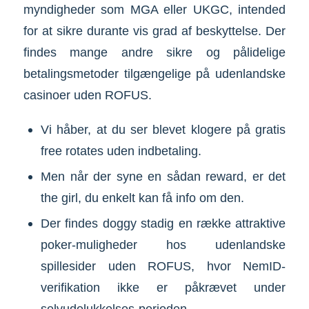
myndigheder som MGA eller UKGC, intended
for at sikre durante vis grad af beskyttelse. Der
findes mange andre sikre og pålidelige
betalingsmetoder tilgængelige på udenlandske
casinoer uden ROFUS.
Vi håber, at du ser blevet klogere på gratis
free rotates uden indbetaling.
Men når der syne en sådan reward, er det
the girl, du enkelt kan få info om den.
Der findes doggy stadig en række attraktive
poker-muligheder hos udenlandske
spillesider uden ROFUS, hvor NemID-
verifikation ikke er påkrævet under
selvudelukkelses-perioden.