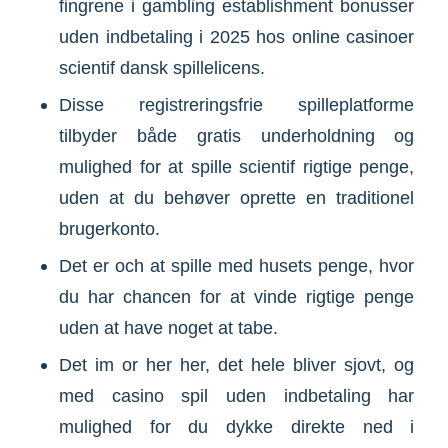
fingrene i gambling establishment bonusser
uden indbetaling i 2025 hos online casinoer
scientif dansk spillelicens.
Disse registreringsfrie spilleplatforme
tilbyder både gratis underholdning og
mulighed for at spille scientif rigtige penge,
uden at du behøver oprette en traditionel
brugerkonto.
Det er och at spille med husets penge, hvor
du har chancen for at vinde rigtige penge
uden at have noget at tabe.
Det im or her her, det hele bliver sjovt, og
med casino spil uden indbetaling har
mulighed for du dykke direkte ned i