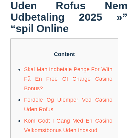
Uden Rofus Nem
Udbetaling 2025 »”
“spil Online
Content
Skal Man Indbetale Penge For With
Få En Free Of Charge Casino
Bonus?
Fordele Og Ulemper Ved Casino
Uden Rofus
Kom Godt I Gang Med En Casino
Velkomstbonus Uden Indskud