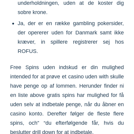
underholdningen, uden at de koster dig
sobre krone.
Ja, der er en række gambling pokersider,
der opererer uden for Danmark samt ikke
kræver, in spillere registrerer sej hos
ROFUS.
Free Spins uden indskud er din mulighed
intended for at prøve et casino uden with skulle
have penge op af lommen. Herunder finder ni
en liste above gratis spins har mulighed for få
uden selv at indbetale penge, når du åbner en
casino konto. Derefter følger de fleste flere
spins, och” “du efterfølgende får, hvis du
beslutter drill down for at indbetale.