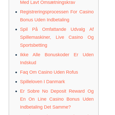
Med Lavt Omsætningskrav
Registreringsprocessen For Casino
Bonus Uden Indbetaling
Spil På Omfattande Udvalg Af
Spillemaskiner, Live Casino Og
Sportsbetting
Ikke Alle Bonuskoder Er Uden
Indskud
Faq Om Casino Uden Rofus
Spilleloven I Danmark
Er Sobre No Deposit Reward Og
En On Line Casino Bonus Uden
Indbetaling Det Samme?