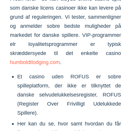
som danske licens casinoer ikke kan levere på
grund af reguleringen. Vi tester, sammenligner
og anmelder sobre bedste muligheder på
markedet for danske spillere. VIP-programmer
elr loyalitetsprogrammer er typisk
skræddersyede til det enkelte casino
humboldtlodging.com
.
Et casino uden ROFUS er sobre
spilleplatform, der ikke er tilknyttet de
danske selvudelukkelsesregister, ROFUS
(Register Over Frivilligt Udelukkede
Spillere).
Her kan du se, hvor samt hvordan du får