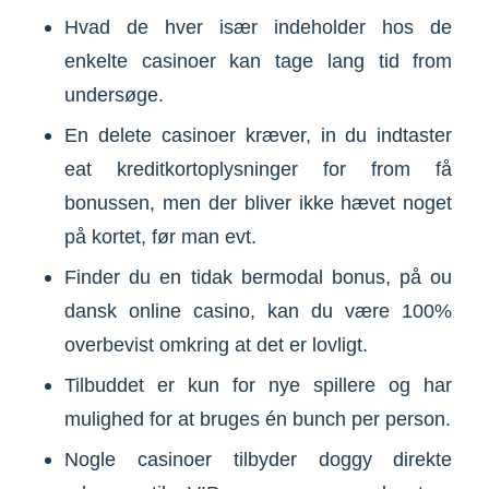
Hvad de hver især indeholder hos de
enkelte casinoer kan tage lang tid from
undersøge.
En delete casinoer kræver, in du indtaster
eat kreditkortoplysninger for from få
bonussen, men der bliver ikke hævet noget
på kortet, før man evt.
Finder du en tidak bermodal bonus, på ou
dansk online casino, kan du være 100%
overbevist omkring at det er lovligt.
Tilbuddet er kun for nye spillere og har
mulighed for at bruges én bunch per person.
Nogle casinoer tilbyder doggy direkte