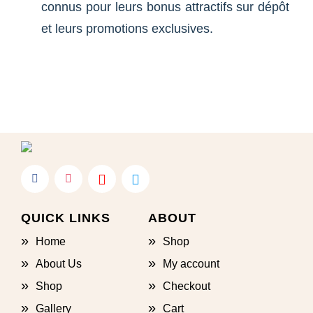
connus pour leurs bonus attractifs sur dépôt
et leurs promotions exclusives.
QUICK LINKS
ABOUT
Home
Shop
About Us
My account
Shop
Checkout
Gallery
Cart