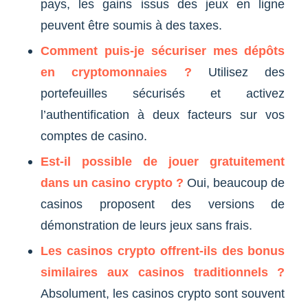
pays, les gains issus des jeux en ligne
peuvent être soumis à des taxes.
Comment puis-je sécuriser mes dépôts
en cryptomonnaies ?
Utilisez des
portefeuilles sécurisés et activez
l’authentification à deux facteurs sur vos
comptes de casino.
Est-il possible de jouer gratuitement
dans un casino crypto ?
Oui, beaucoup de
casinos proposent des versions de
démonstration de leurs jeux sans frais.
Les casinos crypto offrent-ils des bonus
similaires aux casinos traditionnels ?
Absolument, les casinos crypto sont souvent