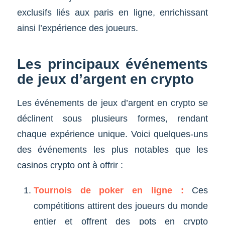
exclusifs liés aux paris en ligne, enrichissant
ainsi l’expérience des joueurs.
Les principaux événements
de jeux d’argent en crypto
Les événements de jeux d’argent en crypto se
déclinent sous plusieurs formes, rendant
chaque expérience unique. Voici quelques-uns
des événements les plus notables que les
casinos crypto ont à offrir :
Tournois de poker en ligne :
Ces
compétitions attirent des joueurs du monde
entier et offrent des pots en crypto