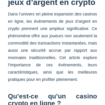
jeux d’argent en crypto
Dans l’univers en pleine expansion des casinos
en ligne, les événements de jeux d’argent en
crypto prennent une ampleur significative. Ce
phénomène offre aux joueurs non seulement la
commodité des transactions instantanées, mais
aussi une sécurité accrue par rapport aux
monnaies traditionnelles. Cet article explore
l’importance de ces événements, leurs
caractéristiques, ainsi que les meilleures
pratiques pour en profiter pleinement.
Qu’est-ce qu’un casino
crypto en ligne ?