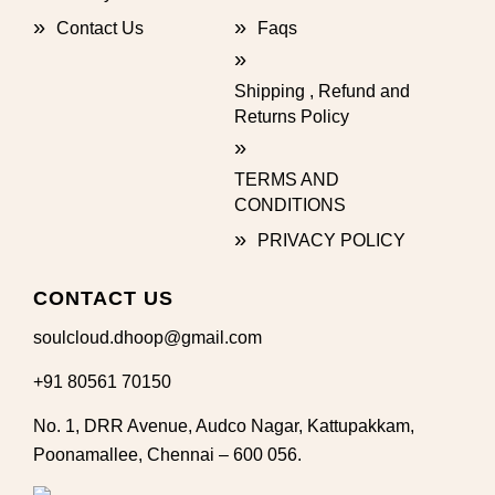
Contact Us
Faqs
Shipping , Refund and
Returns Policy
TERMS AND
CONDITIONS
PRIVACY POLICY
CONTACT US
soulcloud.dhoop@gmail.com
+91 80561 70150
No. 1, DRR Avenue, Audco Nagar, Kattupakkam,
Poonamallee, Chennai – 600 056.