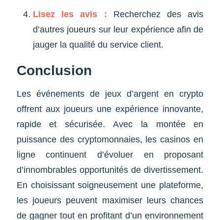
Lisez les avis :
Recherchez des avis
d’autres joueurs sur leur expérience afin de
jauger la qualité du service client.
Conclusion
Les événements de jeux d’argent en crypto
offrent aux joueurs une expérience innovante,
rapide et sécurisée. Avec la montée en
puissance des cryptomonnaies, les casinos en
ligne continuent d’évoluer en proposant
d’innombrables opportunités de divertissement.
En choisissant soigneusement une plateforme,
les joueurs peuvent maximiser leurs chances
de gagner tout en profitant d’un environnement