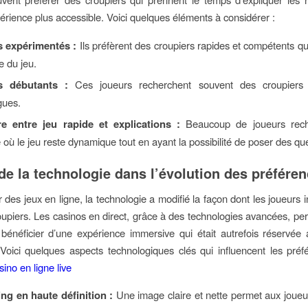
périence plus accessible. Voici quelques éléments à considérer :
 expérimentés :
Ils préfèrent des croupiers rapides et compétents qu
e du jeu.
s débutants :
Ces joueurs recherchent souvent des croupiers 
ues.
re entre jeu rapide et explications :
Beaucoup de joueurs rech
e où le jeu reste dynamique tout en ayant la possibilité de poser des qu
 de la technologie dans l’évolution des préfére
 des jeux en ligne, la technologie a modifié la façon dont les joueurs 
oupiers. Les casinos en direct, grâce à des technologies avancées, pe
bénéficier d’une expérience immersive qui était autrefois réservée
Voici quelques aspects technologiques clés qui influencent les pré
sino en ligne live
ng en haute définition :
Une image claire et nette permet aux joue