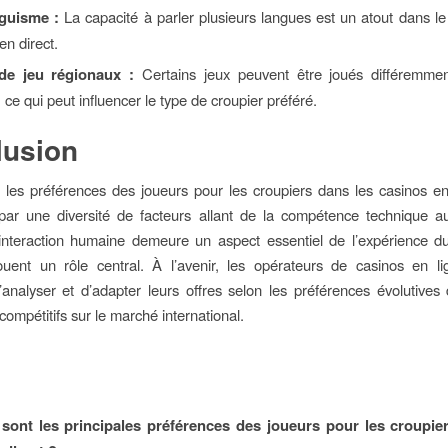
nguisme :
La capacité à parler plusieurs langues est un atout dans 
en direct.
de jeu régionaux :
Certains jeux peuvent être joués différemmen
, ce qui peut influencer le type de croupier préféré.
lusion
es préférences des joueurs pour les croupiers dans les casinos en
par une diversité de facteurs allant de la compétence technique a
L’interaction humaine demeure un aspect essentiel de l’expérience du
ouent un rôle central. À l’avenir, les opérateurs de casinos en l
’analyser et d’adapter leurs offres selon les préférences évolutives
compétitifs sur le marché international.
 sont les principales préférences des joueurs pour les croupie