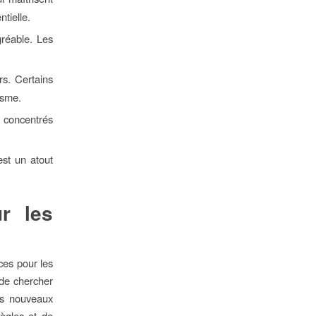
tielle.
gréable. Les
rs. Certains
isme.
 concentrés
st un atout
ur les
nces pour les
 de chercher
les nouveaux
règles et de