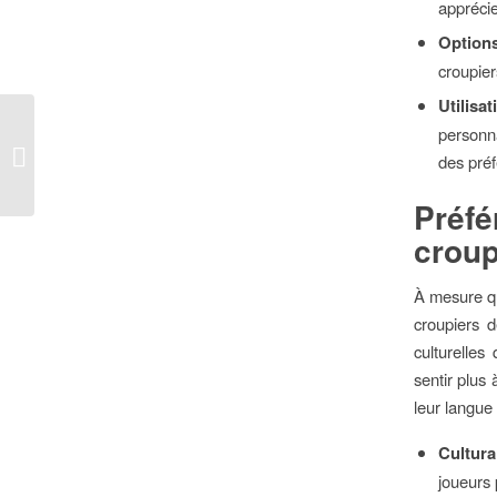
apprécie
Options
croupier
Utilisat
personn
Les avantages des Bitcoin casinos:
des pré
Où parier en toute sécurité?
Préfé
croup
À mesure qu
croupiers 
culturelles
sentir plus 
leur langue 
Cultural
joueurs 