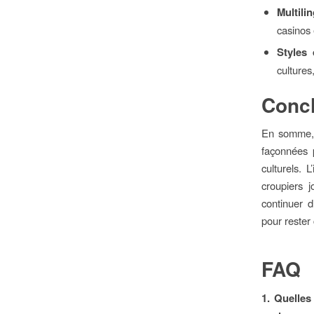
Multili
casinos 
Styles 
cultures
Conc
En somme, l
façonnées 
culturels. 
croupiers j
continuer d
pour rester 
FAQ
1. Quelles