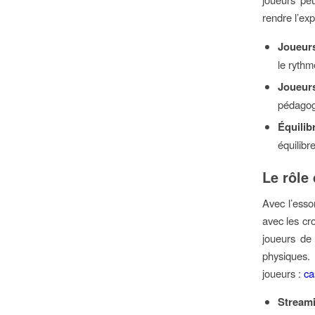
rendre l’ex
Joueurs
le rythm
Joueur
pédagog
Équilib
équilibr
Le rôle
Avec l’essor
avec les cr
joueurs de 
physiques. 
joueurs :
ca
Streami