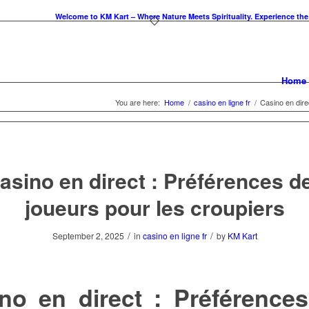
Welcome to KM Kart – Where Nature Meets Spirituality. Experience the essen
Home
You are here:
Home
/
casino en ligne fr
/
Casino en dire
asino en direct : Préférences d
joueurs pour les croupiers
/
/
September 2, 2025
in
casino en ligne fr
by
KM Kart
no en direct : Préférence