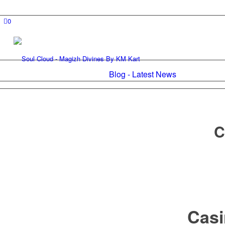
0
Blog - Latest News
C
Casi