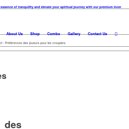
ce of tranquility and elevate your spiritual journey with our premium incense cones. 
About Us
Shop
Combo
Gallery
Contact Us
ct : Préférences des joueurs pour les croupiers
es
s des