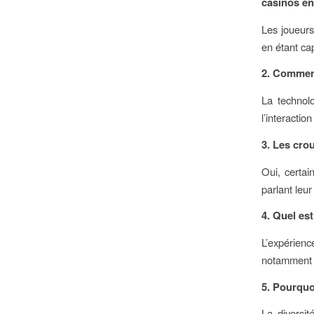
casinos en
Les joueurs
en étant ca
2. Comment
La technolo
l’interactio
3. Les crou
Oui, certai
parlant leu
4. Quel est
L’expérien
notamment e
5. Pourquoi
La diversit