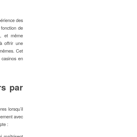
xpérience des
 fonction de
on, et même
à offrir une
x-mêmes. Cet
s casinos en
rs par
es lorsqu’il
gagement avec
pte :
i maîtrisent