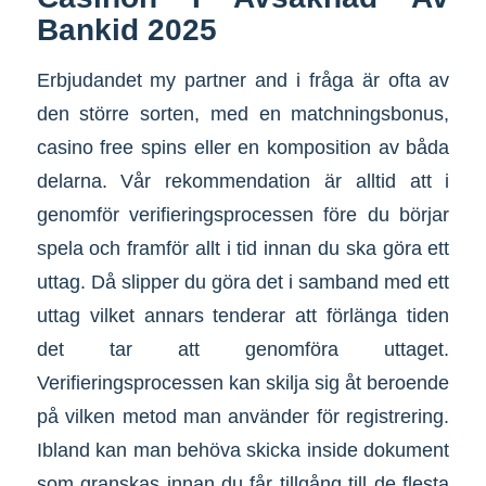
Bankid 2025
Erbjudandet my partner and i fråga är ofta av
den större sorten, med en matchningsbonus,
casino free spins eller en komposition av båda
delarna. Vår rekommendation är alltid att i
genomför verifieringsprocessen före du börjar
spela och framför allt i tid innan du ska göra ett
uttag. Då slipper du göra det i samband med ett
uttag vilket annars tenderar att förlänga tiden
det tar att genomföra uttaget.
Verifieringsprocessen kan skilja sig åt beroende
på vilken metod man använder för registrering.
Ibland kan man behöva skicka inside dokument
som granskas innan du får tillgång till de flesta