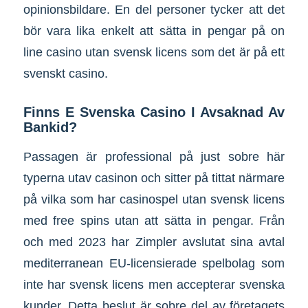
opinionsbildare. En del personer tycker att det
bör vara lika enkelt att sätta in pengar på on
line casino utan svensk licens som det är på ett
svenskt casino.
Finns E Svenska Casino I Avsaknad Av
Bankid?
Passagen är professional på just sobre här
typerna utav casinon och sitter på tittat närmare
på vilka som har casinospel utan svensk licens
med free spins utan att sätta in pengar. Från
och med 2023 har Zimpler avslutat sina avtal
mediterranean EU-licensierade spelbolag som
inte har svensk licens men accepterar svenska
kunder. Detta beslut är sobre del av företagets