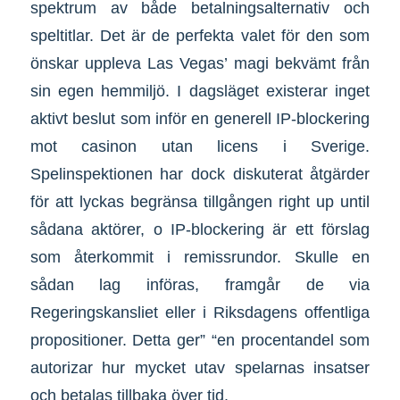
spektrum av både betalningsalternativ och
speltitlar. Det är de perfekta valet för den som
önskar uppleva Las Vegas’ magi bekvämt från
sin egen hemmiljö. I dagsläget existerar inget
aktivt beslut som inför en generell IP-blockering
mot casinon utan licens i Sverige.
Spelinspektionen har dock diskuterat åtgärder
för att lyckas begränsa tillgången right up until
sådana aktörer, o IP-blockering är ett förslag
som återkommit i remissrundor. Skulle en
sådan lag införas, framgår de via
Regeringskansliet eller i Riksdagens offentliga
propositioner. Detta ger” “en procentandel som
autorizar hur mycket utav spelarnas insatser
och betalas tillbaka över tid.