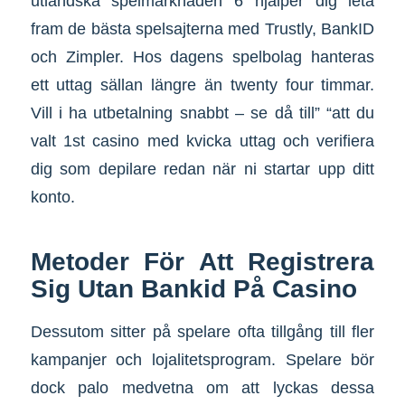
utländska spelmarknaden 6 hjälper dig leta
fram de bästa spelsajterna med Trustly, BankID
och Zimpler. Hos dagens spelbolag hanteras
ett uttag sällan längre än twenty four timmar.
Vill i ha utbetalning snabbt – se då till” “att du
valt 1st casino med kvicka uttag och verifiera
dig som depilare redan när ni startar upp ditt
konto.
Metoder För Att Registrera
Sig Utan Bankid På Casino
Dessutom sitter på spelare ofta tillgång till fler
kampanjer och lojalitetsprogram. Spelare bör
dock palo medvetna om att lyckas dessa