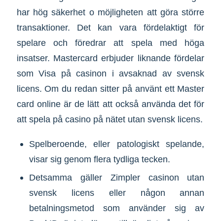
har hög säkerhet o möjligheten att göra större
transaktioner. Det kan vara fördelaktigt för
spelare och föredrar att spela med höga
insatser. Mastercard erbjuder liknande fördelar
som Visa på casinon i avsaknad av svensk
licens. Om du redan sitter på använt ett Master
card online är de lätt att också använda det för
att spela på casino på nätet utan svensk licens.
Spelberoende, eller patologiskt spelande,
visar sig genom flera tydliga tecken.
Detsamma gäller Zimpler casinon utan
svensk licens eller någon annan
betalningsmetod som använder sig av