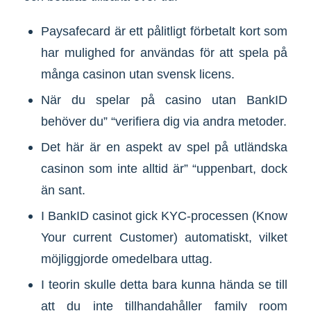
Paysafecard är ett pålitligt förbetalt kort som
har mulighed for användas för att spela på
många casinon utan svensk licens.
När du spelar på casino utan BankID
behöver du” “verifiera dig via andra metoder.
Det här är en aspekt av spel på utländska
casinon som inte alltid är” “uppenbart, dock
än sant.
I BankID casinot gick KYC-processen (Know
Your current Customer) automatiskt, vilket
möjliggjorde omedelbara uttag.
I teorin skulle detta bara kunna hända se till
att du inte tillhandahåller family room