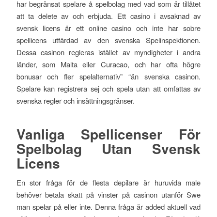
har begränsat spelare å spelbolag med vad som är tillåtet
att ta delete av och erbjuda. Ett casino i avsaknad av
svensk licens är ett online casino och inte har sobre
spellicens utfärdad av den svenska Spelinspektionen.
Dessa casinon regleras istället av myndigheter i andra
länder, som Malta eller Curacao, och har ofta högre
bonusar och fler spelalternativ” “än svenska casinon.
Spelare kan registrera sej och spela utan att omfattas av
svenska regler och insättningsgränser.
Vanliga Spellicenser För
Spelbolag Utan Svensk
Licens
En stor fråga för de flesta depilare är huruvida male
behöver betala skatt på vinster på casinon utanför Swe
man spelar på eller inte. Denna fråga är added aktuell vad