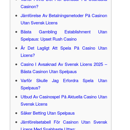
Casinon?
Jämförelse Av Betalningsmetoder På Casinon
Utan Svensk Licens
Bästa Gambling Establishment Utan
Spelpaus: Upset Rush Casino
Är Det Lagligt Att Spela På Casino Utan
Licens?
Casino I Avsaknad Av Svensk Licens 2025 –
Bästa Casinon Utan Spelpaus
Varför Skulle Jag Erfordra Spela Utan
Spelpaus?
Utbud Av Casinospel På Aktuella Casino Utan
Svensk Licens
Säker Betting Utan Spelpaus
Jämförelsetabell För Casinon Utan Svensk
Licens Med Snabbaste Uttag: