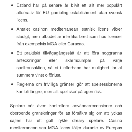
Estland har på senare år blivit ett allt mer populärt
alternativ för EU gambling establishment utan svensk
licens.
Antalet casinon mediterranean estnisk licens växer
stadigt, men utbudet är inte lika brett som hos licenser
från exempelvis MGA eller Curacao.
Ett praktiskt tillvägagångssätt är att föra noggranna
anteckningar eller skärmdumpar på varje
speltransaktion, så ni i efterhand har mulighed for at
summera vinst o förlust.
Reglerna om frivilliga gränser gör att spelsessionerna
kan bli längre, men allt spel sker på egen risk.
Spelare bör även kontrollera användarrecensioner och
oberoende granskningar för att försäkra sig om att lyckas
sajten har ett gott rykte dreary spelare. Casino
mediterranean sea MGA-licens följer durante av Europas