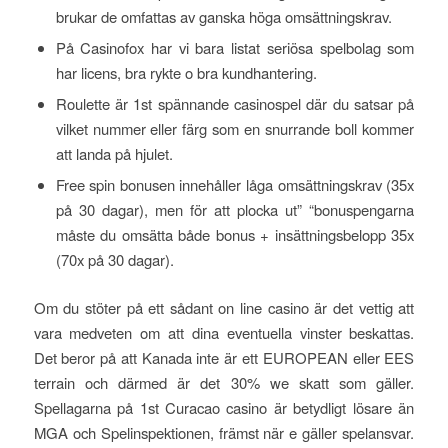
brukar de omfattas av ganska höga omsättningskrav.
På Casinofox har vi bara listat seriösa spelbolag som
har licens, bra rykte o bra kundhantering.
Roulette är 1st spännande casinospel där du satsar på
vilket nummer eller färg som en snurrande boll kommer
att landa på hjulet.
Free spin bonusen innehåller låga omsättningskrav (35x
på 30 dagar), men för att plocka ut” “bonuspengarna
måste du omsätta både bonus + insättningsbelopp 35x
(70x på 30 dagar).
Om du stöter på ett sådant on line casino är det vettig att
vara medveten om att dina eventuella vinster beskattas.
Det beror på att Kanada inte är ett EUROPEAN eller EES
terrain och därmed är det 30% we skatt som gäller.
Spellagarna på 1st Curacao casino är betydligt lösare än
MGA och Spelinspektionen, främst när e gäller spelansvar.