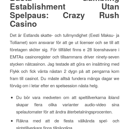
Establishment Utan
Spelpaus: Crazy Rush
Casino
Det är Estlands skatte- och tullmyndighet (Eesti Maksu- ja
Tolliamet) som ansvarar för att ge ut licenser och se till att
företagen sköter sig. För tillfället finns e 28 licenshavare i
EMTAs casinoregister och tillsammans driver ninety-seven
stycken nätcasinon. Jag testade att göra en insättning med
Flykk och fick vänta nästan 2 dygn på att pengarna kom
fram till casinot. Du måste alltså fundera många dagar we
förväg om i letar efter en spelsession nästa helg.
Du bör vara medveten om att speltillverkarna ibland
skapar flera olika varianter audio-video sina
spelautomater för att ändra återbetalningsprocenten.
Räkna med att de flesta välkända spel- och
slotstillverkare finns tillgängliga.