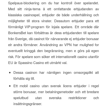
Spelpaus-blockering om du har kontroll över spelandet.
Med sitt ninja-tema å ett omfattande erbjudanden av
klassiska casinospel, erbjuder de både underhållning och
möjligheter till stora vinster. Dessutom erbjuder para ett
förmånligt VIP-program för lojala spelare. Ett område där
BonkersBet kan förbättras är dess erbjudanden till spelare
från Sverige, då casinot för närvarande ej erbjuder bonusar
elr andra förmåner. Användning av VPN har mulighed for
eventuellt kringgå den begränsning, men e görs på egen
risk. För spelare som söker ett internationellt casino utanför
EU är Spassino Casino ett utmärkt val.
Dessa casinon har nämligen ingen omsorgsplikt att
förhålla sig till.
Ett mobil casino utan svensk licens erbjuder i regel
större bonusar, mer betalningsmetoder och ett bredare
spelutbud utan svenska restriktioner och
insättningsgränser.