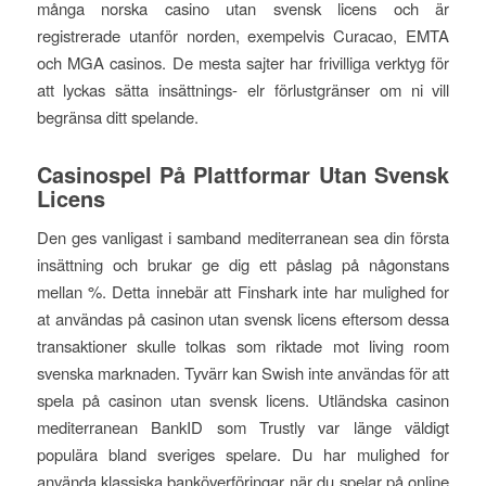
många norska casino utan svensk licens och är
registrerade utanför norden, exempelvis Curacao, EMTA
och MGA casinos. De mesta sajter har frivilliga verktyg för
att lyckas sätta insättnings- elr förlustgränser om ni vill
begränsa ditt spelande.
Casinospel På Plattformar Utan Svensk
Licens
Den ges vanligast i samband mediterranean sea din första
insättning och brukar ge dig ett påslag på någonstans
mellan %. Detta innebär att Finshark inte har mulighed for
at användas på casinon utan svensk licens eftersom dessa
transaktioner skulle tolkas som riktade mot living room
svenska marknaden. Tyvärr kan Swish inte användas för att
spela på casinon utan svensk licens. Utländska casinon
mediterranean BankID som Trustly var länge väldigt
populära bland sveriges spelare. Du har mulighed for
använda klassiska banköverföringar när du spelar på online