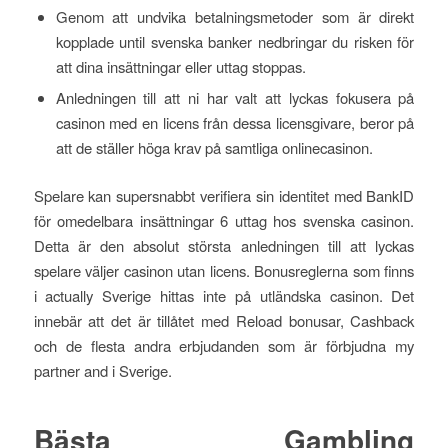
Genom att undvika betalningsmetoder som är direkt
kopplade until svenska banker nedbringar du risken för
att dina insättningar eller uttag stoppas.
Anledningen till att ni har valt att lyckas fokusera på
casinon med en licens från dessa licensgivare, beror på
att de ställer höga krav på samtliga onlinecasinon.
Spelare kan supersnabbt verifiera sin identitet med BankID
för omedelbara insättningar 6 uttag hos svenska casinon.
Detta är den absolut största anledningen till att lyckas
spelare väljer casinon utan licens. Bonusreglerna som finns
i actually Sverige hittas inte på utländska casinon. Det
innebär att det är tillåtet med Reload bonusar, Cashback
och de flesta andra erbjudanden som är förbjudna my
partner and i Sverige.
Bästa Gambling