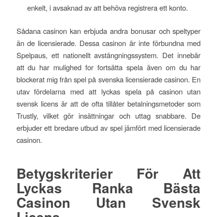
enkelt, i avsaknad av att behöva registrera ett konto.
Sådana casinon kan erbjuda andra bonusar och speltyper
än de licensierade. Dessa casinon är inte förbundna med
Spelpaus, ett nationellt avstängningssystem. Det innebär
att du har mulighed for fortsätta spela även om du har
blockerat mig från spel på svenska licensierade casinon. En
utav fördelarna med att lyckas spela på casinon utan
svensk licens är att de ofta tillåter betalningsmetoder som
Trustly, vilket gör insättningar och uttag snabbare. De
erbjuder ett bredare utbud av spel jämfört med licensierade
casinon.
Betygskriterier För Att
Lyckas Ranka Bästa
Casinon Utan Svensk
Licens