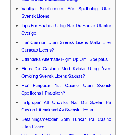
Vanliga Spellicenser För Spelbolag Utan
Svensk Licens
Tips För Snabba Uttag När Du Spelar Utanför
Sverige
Har Casinon Utan Svensk Licens Malta Eller
Curacao Licens?
Utländska Alternativ Right Up Until Spelpaus
Finns De Casinon Med Kvicka Uttag Även
Omkring Svensk Licens Saknas?
Hur Fungerar 1st Casino Utan Svensk
Spellicens I Praktiken?
Fallgropar Att Undvika När Du Spelar På
Casino I Avsaknad Av Svensk Licens
Betalningsmetoder Som Funkar På Casino
Utan Licens