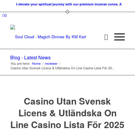
and elevate your spiritual journey with our premium incense cones. At KM Kart, we’re
0
Blog - Latest News
You are here:
Home
/
reviewer
/
Casino Utan Svensk Licens & Utländska On Line Casino Lista För 20...
Casino Utan Svensk
Licens & Utländska On
Line Casino Lista För 2025