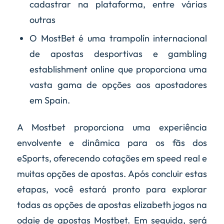
cadastrar na plataforma, entre várias
outras
O MostBet é uma trampolín internacional
de apostas desportivas e gambling
establishment online que proporciona uma
vasta gama de opções aos apostadores
em Spain.
A Mostbet proporciona uma experiência
envolvente e dinâmica para os fãs dos
eSports, oferecendo cotações em speed real e
muitas opções de apostas. Após concluir estas
etapas, você estará pronto para explorar
todas as opções de apostas elizabeth jogos na
odaie de apostas Mostbet. Em seguida, será