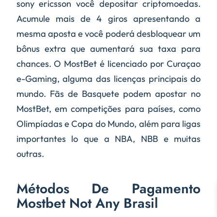
sony ericsson você depositar criptomoedas.
Acumule mais de 4 giros apresentando a
mesma aposta e você poderá desbloquear um
bônus extra que aumentará sua taxa para
chances. O MostBet é licenciado por Curaçao
e-Gaming, alguma das licenças principais do
mundo. Fãs de Basquete podem apostar no
MostBet, em competições para países, como
Olimpíadas e Copa do Mundo, além para ligas
importantes lo que a NBA, NBB e muitas
outras.
Métodos De Pagamento
Mostbet Not Any Brasil