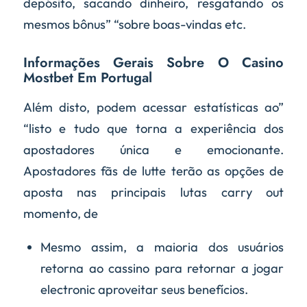
depósito, sacando dinheiro, resgatando os
mesmos bônus” “sobre boas-vindas etc.
Informações Gerais Sobre O Casino
Mostbet Em Portugal
Além disto, podem acessar estatísticas ao”
“listo e tudo que torna a experiência dos
apostadores única e emocionante.
Apostadores fãs de lutte terão as opções de
aposta nas principais lutas carry out
momento, de
Mesmo assim, a maioria dos usuários
retorna ao cassino para retornar a jogar
electronic aproveitar seus benefícios.