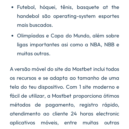
Futebol, hóquei, tênis, basquete at the
handebol são operating-system esportes
mais buscados.
Olimpíadas e Copa do Mundo, além sobre
ligas importantes asi como a NBA, NBB e
muitas outras.
A versão móvel do site da Mostbet inclui todos
os recursos e se adapta ao tamanho de uma
tela do teu dispositivo. Com 1 site moderno e
fácil de utilizar, a Mostbet proporciona ótimos
métodos de pagamento, registro rápido,
atendimento ao cliente 24 horas electronic
aplicativos móveis, entre muitas outras