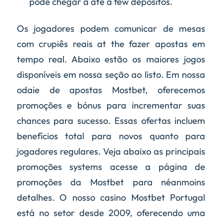
pode chegar a até a few depósitos.
Os jogadores podem comunicar de mesas
com crupiês reais at the fazer apostas em
tempo real. Abaixo estão os maiores jogos
disponíveis em nossa seção ao listo. Em nossa
odaie de apostas Mostbet, oferecemos
promoções e bónus para incrementar suas
chances para sucesso. Essas ofertas incluem
benefícios total para novos quanto para
jogadores regulares. Veja abaixo as principais
promoções systems acesse a página de
promoções da Mostbet para néanmoins
detalhes. O nosso casino Mostbet Portugal
está no setor desde 2009, oferecendo uma