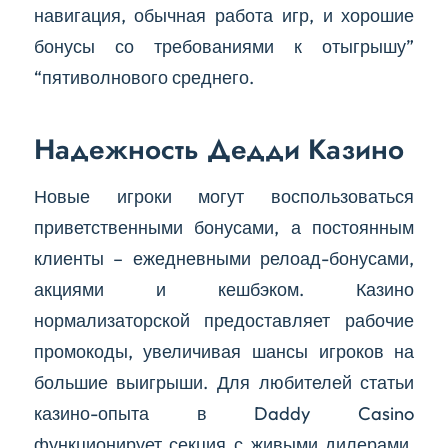
навигация, обычная работа игр, и хорошие
бонусы со требованиями к отыгрышу”
“пятиволнового среднего.
Надежность Дедди Казино
Новые игроки могут воспользоваться
приветственными бонусами, а постоянным
клиенты – ежедневными релоад-бонусами,
акциями и кешбэком. Казино
нормализаторской предоставляет рабочие
промокоды, увеличивая шансы игроков на
большие выигрыши. Для любителей статьи
казино-опыта в Daddy Casino
функционирует секция с живыми дилерами,