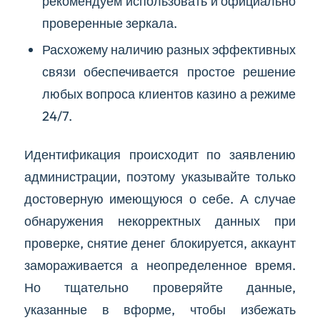
рекомендуем использовать и официально
проверенные зеркала.
Расхожему наличию разных эффективных
связи обеспечивается простое решение
любых вопроса клиентов казино а режиме
24/7.
Идентификация происходит по заявлению
администрации, поэтому указывайте только
достоверную имеющуюся о себе. А случае
обнаружения некорректных данных при
проверке, снятие денег блокируется, аккаунт
замораживается а неопределенное время.
Но тщательно проверяйте данные,
указанные в вформе, чтобы избежать