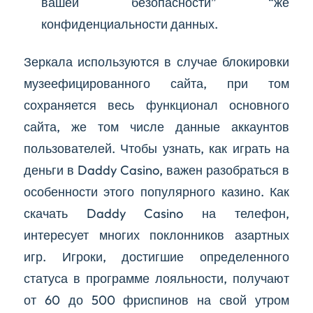
вашей безопасности” “же
конфиденциальности данных.
Зеркала используются в случае блокировки
музеефицированного сайта, при том
сохраняется весь функционал основного
сайта, же том числе данные аккаунтов
пользователей. Чтобы узнать, как играть на
деньги в Daddy Casino, важен разобраться в
особенности этого популярного казино. Как
скачать Daddy Casino на телефон,
интересует многих поклонников азартных
игр. Игроки, достигшие определенного
статуса в программе лояльности, получают
от 60 до 500 фриспинов на свой утром