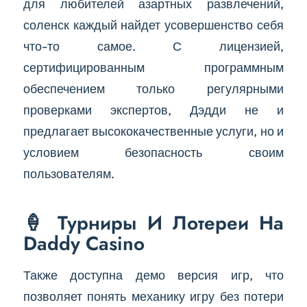
для любителей азартных развлечений,
соленск каждый найдет усовершенство себя
что-то самое. С лицензией,
сертифицированным программным
обеспечением только регулярными
проверками экспертов, Дэдди не и
предлагает высококачественные услуги, но и
условием безопасность своим
пользователям.
🍦 Турниры И Лотереи На
Daddy Casino
Также доступна демо версия игр, что
позволяет понять механику игру без потери