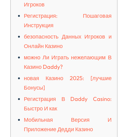
Игроков
Регистрация: Пошаговая
Инструкция
безопасность Данных Игроков и
Онлайн Казино
можно Ли Играть нежелающим В
Казино Daddy?
новая Казино 2025: [лучшие
Бонусы]
Регистрация В Daddy Casino:
Быстро И как
Мобильная Версия И
Приложение Дедди Казино