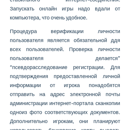
Запускать онлайн игры надо вдали от
компьютера, что очень удобное.
Процедура верификации личности
пользователя является обязательной ддя
всех пользователей. Проверка личности
пользователя делается”
“псевдорасследование регистрации. Для
подтверждения предоставленной личной
информации от игрока понадобятся
отправить на адрес электронной почты
администрации интернет-портала сканкопии
одноиз фото соответствующих документов.
Дополнительно игрокам, они планируют