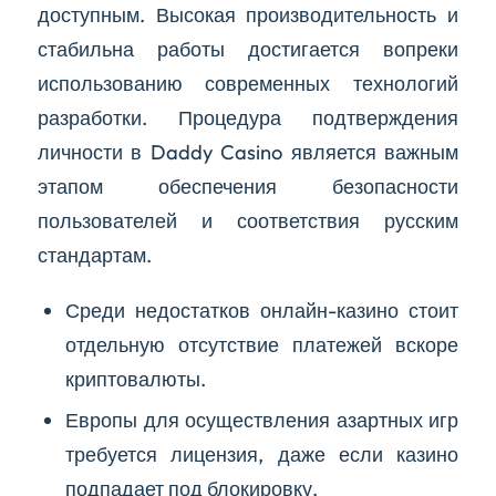
доступным. Высокая производительность и
стабильна работы достигается вопреки
использованию современных технологий
разработки. Процедура подтверждения
личности в Daddy Casino является важным
этапом обеспечения безопасности
пользователей и соответствия русским
стандартам.
Среди недостатков онлайн-казино стоит
отдельную отсутствие платежей вскоре
криптовалюты.
Европы для осуществления азартных игр
требуется лицензия, даже если казино
подпадает под блокировку.