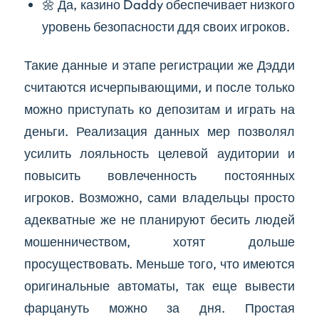
🌼 Да, казино Daddy обеспечивает низкого
уровень безопасности ддя своих игроков.
Такие данные и этапе регистрации же Дэдди
считаются исчерпывающими, и после только
можно приступать ко депозитам и играть на
деньги. Реализация данных мер позволял
усилить лояльность целевой аудитории и
повысить вовлеченность постоянных
игроков. Возможно, сами владельцы просто
адекватные же не планируют бесить людей
мошенничеством, хотят дольше
просуществовать. Меньше того, что имеются
оригинальные автоматы, так еще вывести
фарцануть можно за дня. Простая