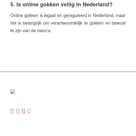
5. Is online gokken veilig in Nederland?
Online gokken is legaal en gereguleerd in Nederland, maar
het is belangrijk om verantwoordelijk te gokken en bewust
te zijn van de risico’s.