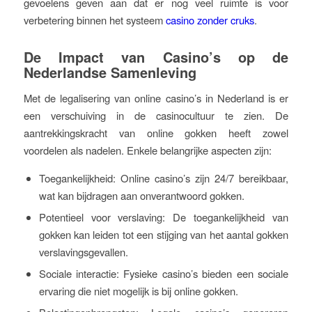
gevoelens geven aan dat er nog veel ruimte is voor
verbetering binnen het systeem
casino zonder cruks
.
De Impact van Casino’s op de
Nederlandse Samenleving
Met de legalisering van online casino’s in Nederland is er
een verschuiving in de casinocultuur te zien. De
aantrekkingskracht van online gokken heeft zowel
voordelen als nadelen. Enkele belangrijke aspecten zijn:
Toegankelijkheid: Online casino’s zijn 24/7 bereikbaar,
wat kan bijdragen aan onverantwoord gokken.
Potentieel voor verslaving: De toegankelijkheid van
gokken kan leiden tot een stijging van het aantal gokken
verslavingsgevallen.
Sociale interactie: Fysieke casino’s bieden een sociale
ervaring die niet mogelijk is bij online gokken.