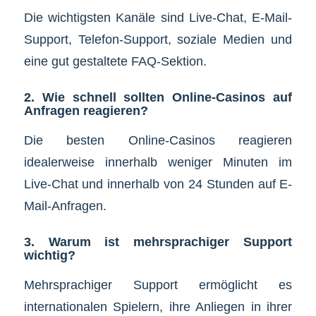
Die wichtigsten Kanäle sind Live-Chat, E-Mail-
Support, Telefon-Support, soziale Medien und
eine gut gestaltete FAQ-Sektion.
2. Wie schnell sollten Online-Casinos auf
Anfragen reagieren?
Die besten Online-Casinos reagieren
idealerweise innerhalb weniger Minuten im
Live-Chat und innerhalb von 24 Stunden auf E-
Mail-Anfragen.
3. Warum ist mehrsprachiger Support
wichtig?
Mehrsprachiger Support ermöglicht es
internationalen Spielern, ihre Anliegen in ihrer