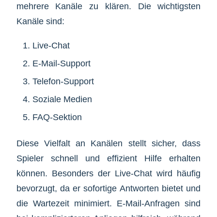
mehrere Kanäle zu klären. Die wichtigsten
Kanäle sind:
Live-Chat
E-Mail-Support
Telefon-Support
Soziale Medien
FAQ-Sektion
Diese Vielfalt an Kanälen stellt sicher, dass
Spieler schnell und effizient Hilfe erhalten
können. Besonders der Live-Chat wird häufig
bevorzugt, da er sofortige Antworten bietet und
die Wartezeit minimiert. E-Mail-Anfragen sind