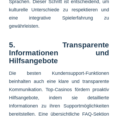
Sprachen. Dieser Schritt ist entscheidend, um
kulturelle Unterschiede zu respektieren und
eine integrative Spielerfahrung zu
gewährleisten.
5. Transparente
Informationen und
Hilfsangebote
Die besten Kundensupport-Funktionen
beinhalten auch eine klare und transparente
Kommunikation. Top-Casinos fördern proaktiv
Hilfsangebote, indem sie detaillierte
Informationen zu ihren Supportmöglichkeiten
bereitstellen. Eine übersichtliche FAQ-Sektion