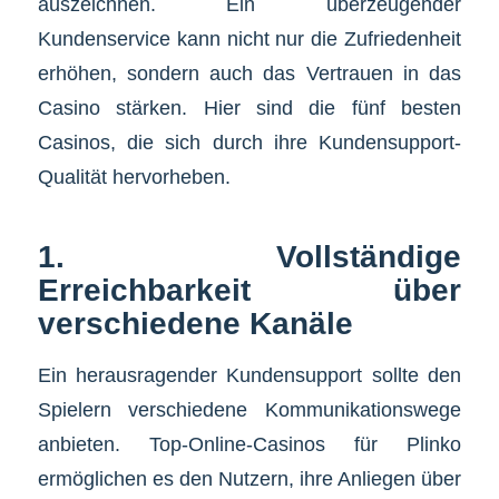
auszeichnen. Ein überzeugender
Kundenservice kann nicht nur die Zufriedenheit
erhöhen, sondern auch das Vertrauen in das
Casino stärken. Hier sind die fünf besten
Casinos, die sich durch ihre Kundensupport-
Qualität hervorheben.
1. Vollständige
Erreichbarkeit über
verschiedene Kanäle
Ein herausragender Kundensupport sollte den
Spielern verschiedene Kommunikationswege
anbieten. Top-Online-Casinos für Plinko
ermöglichen es den Nutzern, ihre Anliegen über