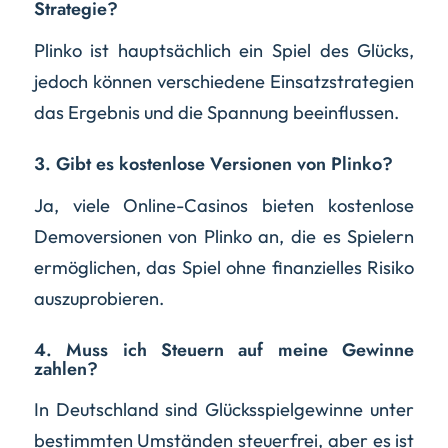
Strategie?
Plinko ist hauptsächlich ein Spiel des Glücks,
jedoch können verschiedene Einsatzstrategien
das Ergebnis und die Spannung beeinflussen.
3. Gibt es kostenlose Versionen von Plinko?
Ja, viele Online-Casinos bieten kostenlose
Demoversionen von Plinko an, die es Spielern
ermöglichen, das Spiel ohne finanzielles Risiko
auszuprobieren.
4. Muss ich Steuern auf meine Gewinne
zahlen?
In Deutschland sind Glücksspielgewinne unter
bestimmten Umständen steuerfrei, aber es ist