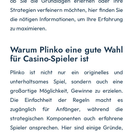
ob Sie die Grundlagen erlernen oder Ihre
Strategien verfeinern möchten, hier finden Sie
die nötigen Informationen, um Ihre Erfahrung
zu maximieren.
Warum Plinko eine gute Wahl
für Casino-Spieler ist
Plinko ist nicht nur ein originelles und
unterhaltsames Spiel, sondern auch eine
großartige Möglichkeit, Gewinne zu erzielen.
Die Einfachheit der Regeln macht es
zugänglich für Anfänger, während die
strategischen Komponenten auch erfahrene
Spieler ansprechen. Hier sind einige Gründe,