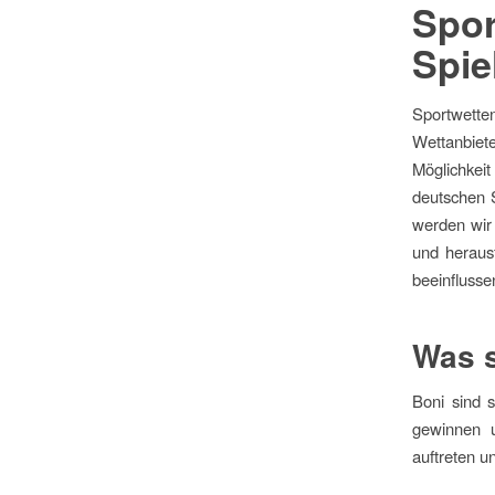
Spor
Spie
Sportwetten
Wettanbiet
Möglichkei
deutschen S
werden wir
und herausf
beeinflusse
Was s
Boni sind 
gewinnen u
auftreten u