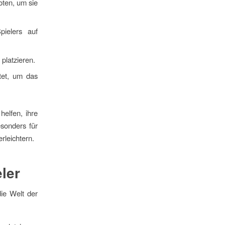
ten, um sie
ielers auf
 platzieren.
ttet, um das
helfen, ihre
sonders für
rleichtern.
ler
die Welt der