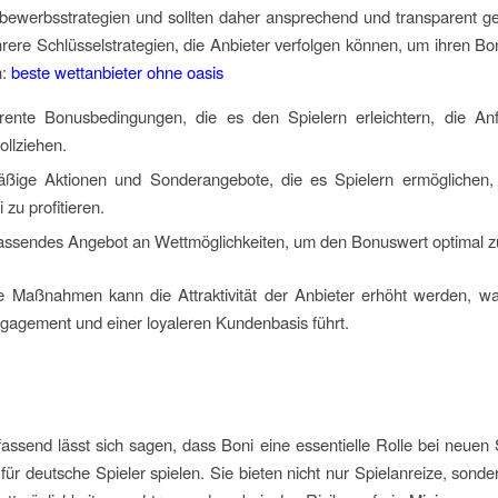
bewerbsstrategien und sollten daher ansprechend und transparent ges
rere Schlüsselstrategien, die Anbieter verfolgen können, um ihren Bon
n:
beste wettanbieter ohne oasis
rente Bonusbedingungen, die es den Spielern erleichtern, die An
ollziehen.
ßige Aktionen und Sonderangebote, die es Spielern ermöglichen,
 zu profitieren.
assendes Angebot an Wettmöglichkeiten, um den Bonuswert optimal z
e Maßnahmen kann die Attraktivität der Anbieter erhöht werden, w
gagement und einer loyaleren Kundenbasis führt.
send lässt sich sagen, dass Boni eine essentielle Rolle bei neuen
ür deutsche Spieler spielen. Sie bieten nicht nur Spielanreize, sonde