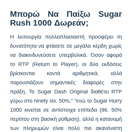
Μπορώ Να Παίξω Sugar
Rush 1000 Δωρεάν;
Η λειτουργία πολλαπλασιαστή προσφέρει τη
δυνατότητα να φτάσετε σε μεγάλα κέρδη χωρίς
να διακινδυνεύσετε υπερβολικά. Όσον αφορά
το RTP (Return to Player), οι δύο εκδόσεις
βρίσκονται κοντά αριθμητικά, αλλά
παρουσιάζουν σημαντικές διαφορές στην
πράξη. Το Sugar Dash Original διαθέτει RTP
γύρω στο ninety six. 50%,” “ενώ το Sugar Hurry
1000 κινείται σε αντίστοιχα επίπεδα (96. 50%
περίπου στη βασική ρύθμιση), αλλά η κατανομή
των πληρωμών είναι πολύ πιο ακανόνιστη