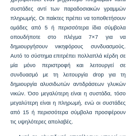
συστάδες αντί των παραδοσιακών γραμμών
πληρωμής. Οι παίκτες πρέπει να τοποθετήσουν
ομάδες από 5 ή περισσότερα ίδια σύμβολα
οπουδήποτε στο πλέγμα 7×7 για να
δημιουργήσουν νικηφόρους συνδυασμούς.
Αυτό το σύστημα επιτρέπει πολλαπλά κέρδη σε
μία μόνο περιστροφή και λειτουργεί σε
συνδυασμό με τη λειτουργία drop για τη
δημιουργία αλυσιδωτών αντιδράσεων γλυκών
νικών. Όσο μεγαλύτερη είναι η συστάδα, τόσο
μεγαλύτερη είναι η πληρωμή, ενώ οι συστάδες
από 15 ή περισσότερα σύμβολα προσφέρουν
τις υψηλότερες απολαβές.