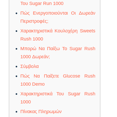
Του Sugar Run 1000
Πώς Ενεργοποιούνται Οι Δωρεάν
Περιστροφές;
Χαρακτηριστικά Κουλοχέρη Sweets
Rush 1000
Μπορώ Να Παίξω Το Sugar Rush
1000 Δωρεάν;
Σύμβολα
Πώς Να Παίξετε Glucose Rush
1000 Demo
Χαρακτηριστικά Του Sugar Rush
1000
Πίνακας Πληρωμών