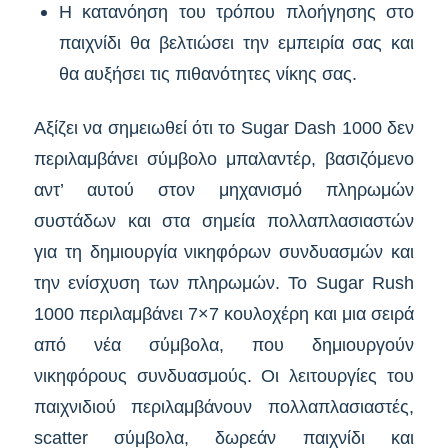
Η κατανόηση του τρόπου πλοήγησης στο
παιχνίδι θα βελτιώσει την εμπειρία σας και
θα αυξήσει τις πιθανότητες νίκης σας.
Αξίζει να σημειωθεί ότι το Sugar Dash 1000 δεν
περιλαμβάνει σύμβολο μπαλαντέρ, βασιζόμενο
αντ’ αυτού στον μηχανισμό πληρωμών
συστάδων και στα σημεία πολλαπλασιαστών
για τη δημιουργία νικηφόρων συνδυασμών και
την ενίσχυση των πληρωμών. Το Sugar Rush
1000 περιλαμβάνει 7×7 κουλοχέρη και μια σειρά
από νέα σύμβολα, που δημιουργούν
νικηφόρους συνδυασμούς. Οι λειτουργίες του
παιχνιδιού περιλαμβάνουν πολλαπλασιαστές,
scatter σύμβολα, δωρεάν παιχνίδι και