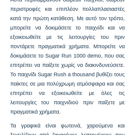
περιστροφές και επιπλέον πολλαπλασιαστές
κατά την πρώτη κατάθεση. Με αυτό τον τρόπο,
μπορείτε να δοκιμάσετε το παιχνίδι και να
εξοικειωθείτε με τις λειτουργίες του πριν
ποντάρετε πραγματικά χρήματα. Μπορείτε να
δοκιμάσετε το Sugar Run 1000 demo, που σας
επιτρέπει να παίξετε χωρίς να διακινδυνεύσετε.
Το παιχνίδι Sugar Rush a thousand βυθίζει τους
παίκτες σε μια πολύχρωμη ατμόσφαιρα και σας
επιτρέπει να εξοικειωθείτε με όλες τις
λειτουργίες του παιχνιδιού πριν παίξετε με
πραγματικά χρήματα.
Τα γραφικά είναι φωτεινά, χαρούμενα και
ξεχειλίζουν από ζαχαρένιες λεπτομέρειες που