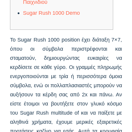
Παιχνιδιού
Sugar Rush 1000 Demo
Το Sugar Rush 1000 position έχει διάταξη 7×7,
όπου οι σύμβολα περιστρέφονται και
σταματούν, δημιουργώντας ευκαιρίες να
κερδίσετε σε κάθε γύρο. Οι γραμμές πληρωμής
ενεργοποιούνται με τρία ή περισσότερα όμοια
σύμβολα, ενώ οι πολλαπλασιαστές μπορούν να
αυξήσουν τα κέρδη σας από 2x και πάνω. Αν
είστε έτοιμοι να βουτήξετε στον γλυκό κόσμο
του Sugar Rush multitude of και να παίξετε με
αληθινά χρήματα, έχουμε μερικές εξαιρετικές
προτάσεις καζίνο για εσάς. Αυτά τα κορυφαία