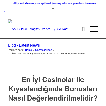
f tranquility and elevate your spiritual journey with our premium incense cones. At 
0
Blog - Latest News
You are here:
Home
/
Uncategorized
/
En İyi Casinolar ile Kıyaslandığında Bonusları Nasıl Değerlendirilmeli...
En İyi Casinolar ile
Kıyaslandığında Bonusları
Nasıl Değerlendirilmelidir?