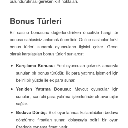
bulundurulması gereken kilit noktaları.
Bonus Türleri
Bir casino bonusunu değerlendirirken öncelikle hangi tür
bonusa sahipsiniz anlamak önemlidir. Online casinolar farklı
bonus türleri sunarak oyuncuların ilgisini çeker. Genel
olarak karşılaşılan bonus türleri şunlardır:
Karşılama Bonusu:
Yeni oyuncuları çekmek amacıyla
sunulan bir bonus türüdür. İlk para yatırma işlemleri için
belirli bir yüzde ile ek para sunar.
Yeniden Yatırma Bonusu:
Mevcut oyuncular için
sunulan, sonraki para yatırma işlemlerinde ek avantajlar
sağlar.
Bedava Dönüş:
Slot oyunlarında kullanılabilen bedava
döndürme fırsatları sunar, dolayısıyla belirli bir oyun
üzerinde oynama fırsatı verir.