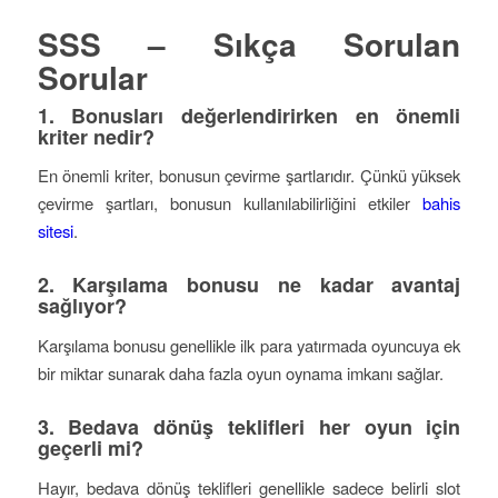
SSS – Sıkça Sorulan
Sorular
1. Bonusları değerlendirirken en önemli
kriter nedir?
En önemli kriter, bonusun çevirme şartlarıdır. Çünkü yüksek
çevirme şartları, bonusun kullanılabilirliğini etkiler
bahis
sitesi
.
2. Karşılama bonusu ne kadar avantaj
sağlıyor?
Karşılama bonusu genellikle ilk para yatırmada oyuncuya ek
bir miktar sunarak daha fazla oyun oynama imkanı sağlar.
3. Bedava dönüş teklifleri her oyun için
geçerli mi?
Hayır, bedava dönüş teklifleri genellikle sadece belirli slot