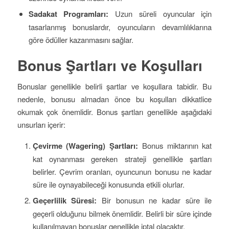
Sadakat Programları:
Uzun süreli oyuncular için
tasarlanmış bonuslardır, oyuncuların devamlılıklarına
göre ödüller kazanmasını sağlar.
Bonus Şartları ve Koşulları
Bonuslar genellikle belirli şartlar ve koşullara tabidir. Bu
nedenle, bonusu almadan önce bu koşulları dikkatlice
okumak çok önemlidir. Bonus şartları genellikle aşağıdaki
unsurları içerir:
Çevirme (Wagering) Şartları:
Bonus miktarının kat
kat oynanması gereken strateji genellikle şartları
belirler. Çevrim oranları, oyuncunun bonusu ne kadar
süre ile oynayabileceği konusunda etkili olurlar.
Geçerlilik Süresi:
Bir bonusun ne kadar süre ile
geçerli olduğunu bilmek önemlidir. Belirli bir süre içinde
kullanılmayan bonuslar genellikle iptal olacaktır.