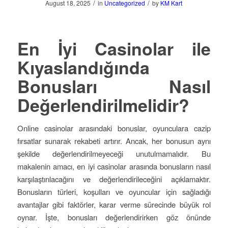
/
/
August 18, 2025
in
Uncategorized
by
KM Kart
En İyi Casinolar ile
Kıyaslandığında
Bonusları Nasıl
Değerlendirilmelidir?
Online casinolar arasındaki bonuslar, oyunculara cazip
fırsatlar sunarak rekabeti artırır. Ancak, her bonusun aynı
şekilde değerlendirilmeyeceği unutulmamalıdır. Bu
makalenin amacı, en iyi casinolar arasında bonusların nasıl
karşılaştırılacağını ve değerlendirileceğini açıklamaktır.
Bonusların türleri, koşulları ve oyuncular için sağladığı
avantajlar gibi faktörler, karar verme sürecinde büyük rol
oynar. İşte, bonusları değerlendirirken göz önünde