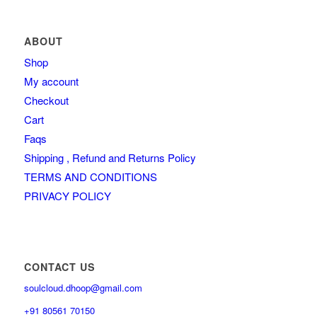
ABOUT
Shop
My account
Checkout
Cart
Faqs
Shipping , Refund and Returns Policy
TERMS AND CONDITIONS
PRIVACY POLICY
CONTACT US
soulcloud.dhoop@gmail.com
+91 80561 70150