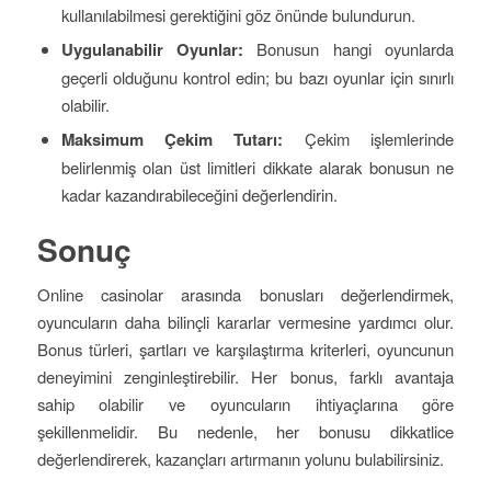
kullanılabilmesi gerektiğini göz önünde bulundurun.
Uygulanabilir Oyunlar:
Bonusun hangi oyunlarda
geçerli olduğunu kontrol edin; bu bazı oyunlar için sınırlı
olabilir.
Maksimum Çekim Tutarı:
Çekim işlemlerinde
belirlenmiş olan üst limitleri dikkate alarak bonusun ne
kadar kazandırabileceğini değerlendirin.
Sonuç
Online casinolar arasında bonusları değerlendirmek,
oyuncuların daha bilinçli kararlar vermesine yardımcı olur.
Bonus türleri, şartları ve karşılaştırma kriterleri, oyuncunun
deneyimini zenginleştirebilir. Her bonus, farklı avantaja
sahip olabilir ve oyuncuların ihtiyaçlarına göre
şekillenmelidir. Bu nedenle, her bonusu dikkatlice
değerlendirerek, kazançları artırmanın yolunu bulabilirsiniz.