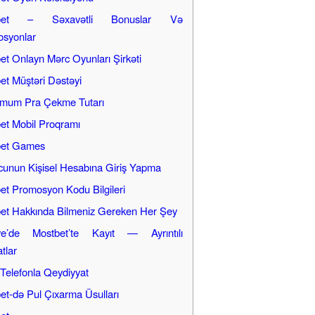
tbet – Səxavətli Bonuslar Və
syonlar
et Onlayn Mərc Oyunları Şirkəti
et Müştəri Dəstəyi
mum Pra Çekme Tutarı
et Mobil Proqramı
bet Games
unun Kişisel Hesabına Giriş Yapma
et Promosyon Kodu Bilgileri
et Hakkında Bilmeniz Gereken Her Şey
iye’de Mostbet’te Kayıt — Ayrıntılı
tlar
 Telefonla Qeydiyyat
et-də Pul Çıxarma Üsulları