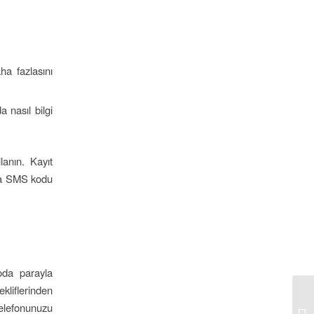
ha fazlasını
 nasıl bilgi
anın. Kayıt
ona SMS kodu
noda parayla
liflerinden
Di
telefonunuzu
Re