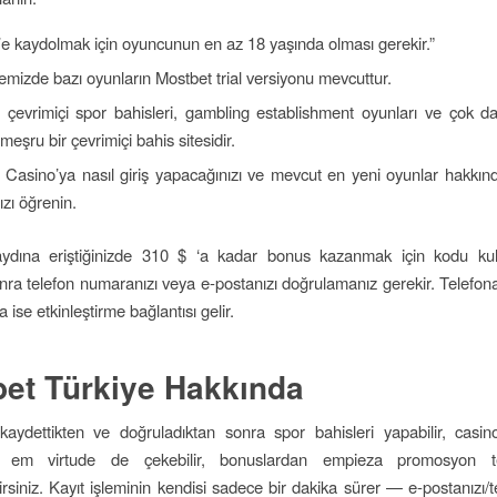
e kaydolmak için oyuncunun en az 18 yaşında olması gerekir.”
temizde bazı oyunların Mostbet trial versiyonu mevcuttur.
çevrimiçi spor bahisleri, gambling establishment oyunları ve çok da
meşru bir çevrimiçi bahis sitesidir.
Casino’ya nasıl giriş yapacağınızı ve mevcut en yeni oyunlar hakkında
ızı öğrenin.
ydına eriştiğinizde 310 $ ‘a kadar bonus kazanmak için kodu kull
nra telefon numaranızı veya e-postanızı doğrulamanız gerekir. Telef
 ise etkinleştirme bağlantısı gelir.
et Türkiye Hakkında
kaydettikten ve doğruladıktan sonra spor bahisleri yapabilir, casi
r, em virtude de çekebilir, bonuslardan empieza promosyon tek
lirsiniz. Kayıt işleminin kendisi sadece bir dakika sürer — e-postanızı/