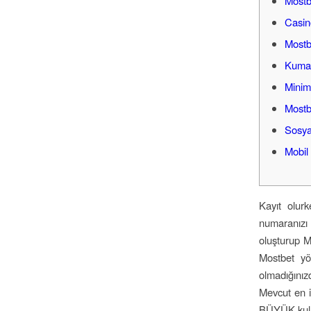
Mostb
Casin
Mostbe
Kuma
Minim
Mostb
Sosya
Mobil 
Kayıt olurk
numaranızı 
oluşturup M
Mostbet yön
olmadığınızd
Mevcut en 
BÜYÜK kull