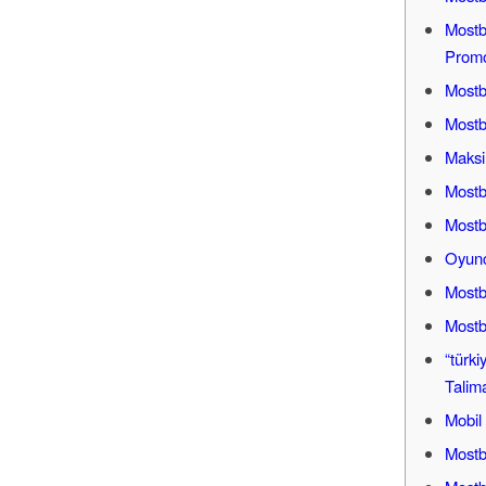
Mos
Promo
Mostb
Mostb
Maksi
Mostb
Most
Oyunc
Mostb
Mostb
“türk
Talima
Mobil
Mostb