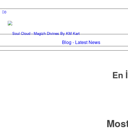
0
Blog - Latest News
En 
Mos