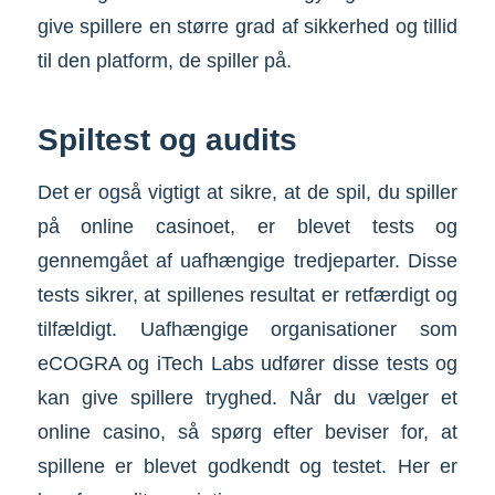
give spillere en større grad af sikkerhed og tillid
til den platform, de spiller på.
Spiltest og audits
Det er også vigtigt at sikre, at de spil, du spiller
på online casinoet, er blevet tests og
gennemgået af uafhængige tredjeparter. Disse
tests sikrer, at spillenes resultat er retfærdigt og
tilfældigt. Uafhængige organisationer som
eCOGRA og iTech Labs udfører disse tests og
kan give spillere tryghed. Når du vælger et
online casino, så spørg efter beviser for, at
spillene er blevet godkendt og testet. Her er