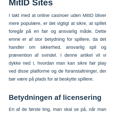
MitID Sites
I takt med at online casinoer uden MitID bliver
mere populære, er det vigtigt at sikre, at spillet
foregår på en fair og ansvarlig måde. Dette
emne er af stor betydning for spillere, da det
handler om sikkerhed, ansvarlig spil og
prævention af svindel. I denne artikel vil vi
dykke ned i, hvordan man kan sikre fair play
ved disse platforme og de foranstaltninger, der
bør være på plads for at beskytte spillere.
Betydningen af licensering
En af de første ting, man skal se på, når man