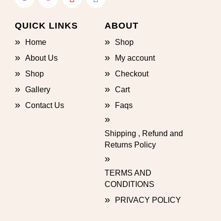
QUICK LINKS
ABOUT
Home
Shop
About Us
My account
Shop
Checkout
Gallery
Cart
Contact Us
Faqs
Shipping , Refund and
Returns Policy
TERMS AND
CONDITIONS
PRIVACY POLICY