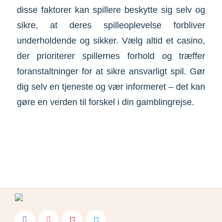
disse faktorer kan spillere beskytte sig selv og
sikre, at deres spilleoplevelse forbliver
underholdende og sikker. Vælg altid et casino,
der prioriterer spillernes forhold og træffer
foranstaltninger for at sikre ansvarligt spil. Gør
dig selv en tjeneste og vær informeret – det kan
gøre en verden til forskel i din gamblingrejse.