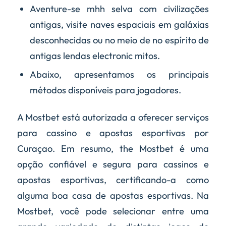
Aventure-se mhh selva com civilizações
antigas, visite naves espaciais em galáxias
desconhecidas ou no meio de no espírito de
antigas lendas electronic mitos.
Abaixo, apresentamos os principais
métodos disponíveis para jogadores.
A Mostbet está autorizada a oferecer serviços
para cassino e apostas esportivas por
Curaçao. Em resumo, the Mostbet é uma
opção confiável e segura para cassinos e
apostas esportivas, certificando-a como
alguma boa casa de apostas esportivas. Na
Mostbet, você pode selecionar entre uma