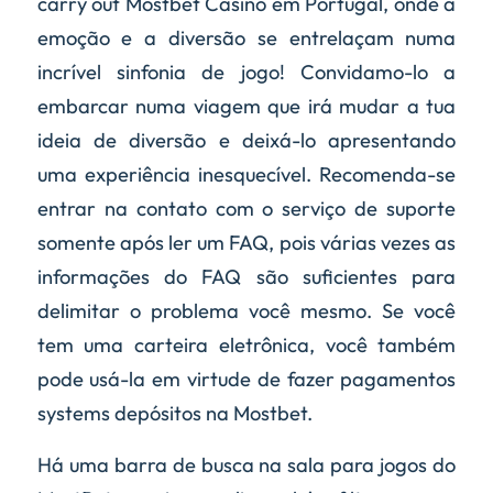
carry out Mostbet Casino em Portugal, onde a
emoção e a diversão se entrelaçam numa
incrível sinfonia de jogo! Convidamo-lo a
embarcar numa viagem que irá mudar a tua
ideia de diversão e deixá-lo apresentando
uma experiência inesquecível. Recomenda-se
entrar na contato com o serviço de suporte
somente após ler um FAQ, pois várias vezes as
informações do FAQ são suficientes para
delimitar o problema você mesmo. Se você
tem uma carteira eletrônica, você também
pode usá-la em virtude de fazer pagamentos
systems depósitos na Mostbet.
Há uma barra de busca na sala para jogos do