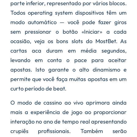
parte inferior, representado por vários blocos.
Todos operating system dispositivos têm um
modo automático — você pode fazer giros
sem pressionar o botão «Iniciar» a cada
ocasião, veja os bons slots do MostBet. As
cartas aca duram em média segundos,
levando em conta o pace para aceitar
apostas. Isto garante o alto dinamismo e
permite que você faça muitas apostas em um
curto período de beat.
O modo de cassino ao vivo aprimora ainda
mais a experiência de jogo ao proporcionar
interação no ano de tempo real apresentando
crupiês profissionais. Também serão