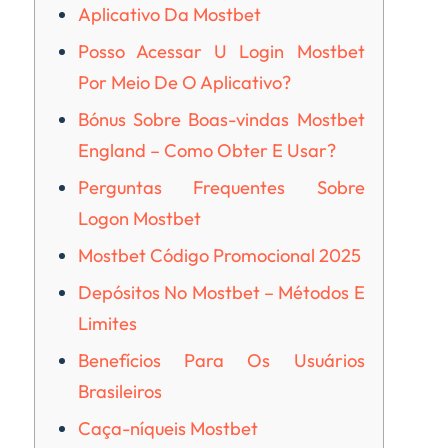
Aplicativo Da Mostbet
Posso Acessar U Login Mostbet
Por Meio De O Aplicativo?
Bónus Sobre Boas-vindas Mostbet
England – Como Obter E Usar?
Perguntas Frequentes Sobre
Logon Mostbet
Mostbet Código Promocional 2025
Depósitos No Mostbet – Métodos E
Limites
Benefícios Para Os Usuários
Brasileiros
Caça-níqueis Mostbet