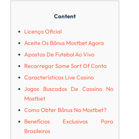
Content
Licença Oficial
Aceite Os Bônus Mostbet Agora
Apostas De Futebol Ao Vivo
Recarregar Some Sort Of Conta
Características Live Casino
Jogos Buscados De Cassino No
Mostbet
Como Obter Bônus Na Mostbet?
Benefícios Exclusivos Para
Brasileiros