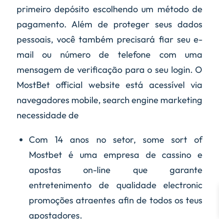
primeiro depósito escolhendo um método de
pagamento. Além de proteger seus dados
pessoais, você também precisará fiar seu e-
mail ou número de telefone com uma
mensagem de verificação para o seu login. O
MostBet official website está acessível via
navegadores mobile, search engine marketing
necessidade de
Com 14 anos no setor, some sort of
Mostbet é uma empresa de cassino e
apostas on-line que garante
entretenimento de qualidade electronic
promoções atraentes afin de todos os teus
apostadores.