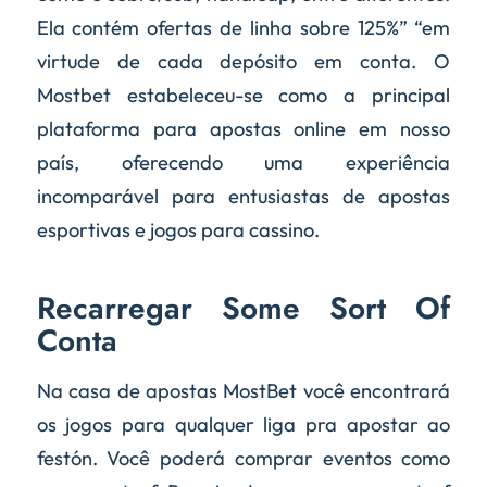
Ela contém ofertas de linha sobre 125%” “em
virtude de cada depósito em conta. O
Mostbet estabeleceu-se como a principal
plataforma para apostas online em nosso
país, oferecendo uma experiência
incomparável para entusiastas de apostas
esportivas e jogos para cassino.
Recarregar Some Sort Of
Conta
Na casa de apostas MostBet você encontrará
os jogos para qualquer liga pra apostar ao
festón. Você poderá comprar eventos como