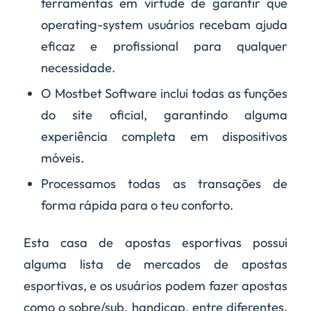
ferramentas em virtude de garantir que
operating-system usuários recebam ajuda
eficaz e profissional para qualquer
necessidade.
O Mostbet Software inclui todas as funções
do site oficial, garantindo alguma
experiência completa em dispositivos
móveis.
Processamos todas as transações de
forma rápida para o teu conforto.
Esta casa de apostas esportivas possui
alguma lista de mercados de apostas
esportivas, e os usuários podem fazer apostas
como o sobre/sub, handicap, entre diferentes.