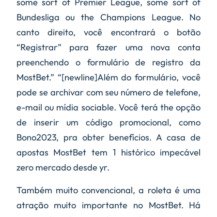
some sort of Premier League, some sort of
Bundesliga ou the Champions League. No
canto direito, você encontrará o botão
“Registrar” para fazer uma nova conta
preenchendo o formulário de registro da
MostBet.” “[newline]Além do formulário, você
pode se archivar com seu número de telefone,
e-mail ou mídia sociable. Você terá the opção
de inserir um código promocional, como
Bono2023, pra obter benefícios. A casa de
apostas MostBet tem 1 histórico impecável
zero mercado desde yr.
Também muito convencional, a roleta é uma
atração muito importante no MostBet. Há