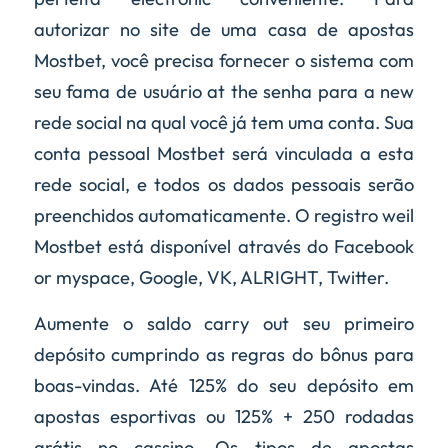
autorizar no site de uma casa de apostas
Mostbet, você precisa fornecer o sistema com
seu fama de usuário at the senha para a new
rede social na qual você já tem uma conta. Sua
conta pessoal Mostbet será vinculada a esta
rede social, e todos os dados pessoais serão
preenchidos automaticamente. O registro weil
Mostbet está disponível através do Facebook
or myspace, Google, VK, ALRIGHT, Twitter.
Aumente o saldo carry out seu primeiro
depósito cumprindo as regras do bônus para
boas-vindas. Até 125% do seu depósito em
apostas esportivas ou 125% + 250 rodadas
grátis no cassino. Os tipos de apostas