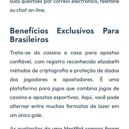
suas questões por correio electrónico, telefone
ou chat on-line.
Benefícios Exclusivos Para
Brasileiros
Trata-se do cassino e casa para apostas
confiável, com registro reconhecido elizabeth
métodos de criptografia e proteção de dados
dos jogadores e apostadores. É uma
plataforma para jogos que combina jogos de
cassino e apostas esportivas. Aqui, você pode
alternar entre muchas formatos de lazer em
um único gole.
As avaliações de uma MostBet sempre foram