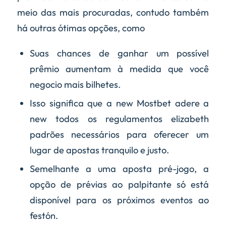
meio das mais procuradas, contudo também
há outras ótimas opções, como
Suas chances de ganhar um possível
prêmio aumentam à medida que você
negocio mais bilhetes.
Isso significa que a new Mostbet adere a
new todos os regulamentos elizabeth
padrões necessários para oferecer um
lugar de apostas tranquilo e justo.
Semelhante a uma aposta pré-jogo, a
opção de prévias ao palpitante só está
disponível para os próximos eventos ao
festón.