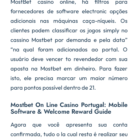
MostBet casino online, há filtros para
fornecedores de software electronic opções
adicionais nas máquinas caça-níqueis. Os
clientes podem classificar os jogos simply no
cassino Mostbet por demanda e pela data”
“na qual foram adicionados ao portal. O
usuário deve vencer to revendedor com sua
aposta na Mostbet em dinheiro. Para fazer
isto, ele precisa marcar um maior número
para pontos possível dentro de 21.
Mostbet On Line Casino Portugal: Mobile
Software & Welcome Reward Guide
Agora que você apresenta sua conta
confirmada, tudo o la cual resta é realizar seu