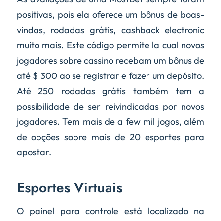
positivas, pois ela oferece um bônus de boas-
vindas, rodadas grátis, cashback electronic
muito mais. Este código permite la cual novos
jogadores sobre cassino recebam um bônus de
até $ 300 ao se registrar e fazer um depósito.
Até 250 rodadas grátis também tem a
possibilidade de ser reivindicadas por novos
jogadores. Tem mais de a few mil jogos, além
de opções sobre mais de 20 esportes para
apostar.
Esportes Virtuais
O painel para controle está localizado na