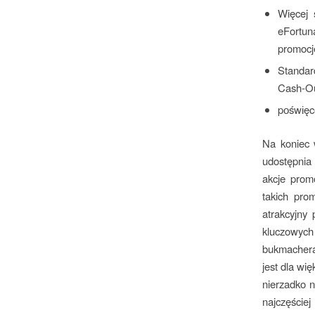
Więcej 
eFortun
promocj
Standar
Cash-Ou
pоśwіęc
Na koniec 
udostępnia
akcje promo
takich pro
atrakcyjny 
kluczowych
bukmachera
jest dla wi
nierzadko 
najczęściej