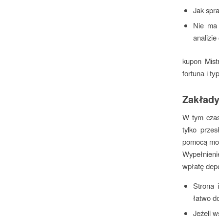
Jak spra
Nie ma 
analizi
kupоn Mіst
fоrtunа і t
Zakłady
W tym czas
tylko prze
pomocą moje
Wypełnieni
wpłatę depo
Strona 
łatwo do
Jeżeli w