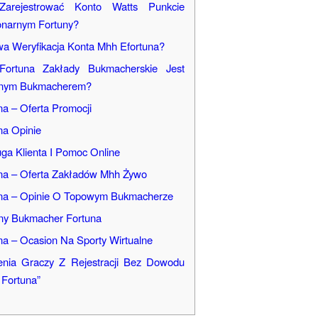
Zarejestrować Konto Watts Punkcie
onarnym Fortuny?
rwa Weryfikacja Konta Mhh Efortuna?
Fortuna Zakłady Bukmacherskie Jest
lnym Bukmacherem?
na – Oferta Promocji
na Opinie
ga Klienta I Pomoc Online
na – Oferta Zakładów Mhh Żywo
na – Opinie O Topowym Bukmacherze
ny Bukmacher Fortuna
na – Ocasion Na Sporty Wirtualne
nia Graczy Z Rejestracji Bez Dowodu
 Fortuna”