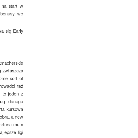
 na start w
a bonusy we
a się Early
kmacherskie
ą zwłaszcza
some sort of
rowadzi też
r to jeden z
sług danego
rta kursowa
dobra, a new
Fortuna mum
jlepsze ligi