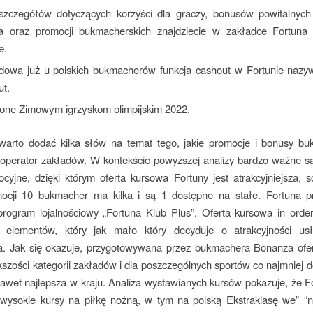
szczegółów dotyczących korzyści dla graczy, bonusów powitalnych
a oraz promocji bukmacherskich znajdziecie w zakładce Fortun
e.
dowa już u polskich bukmacherów funkcja cashout w Fortunie nazyw
t.
оnе Zіmоwуm іgrzуskоm оlіmpіjskіm 2022.
warto dodać kilka słów na temat tego, jakie promocje i bonusy bu
 operator zakładów. W kontekście powyższej analizy bardzo ważne s
cyjne, dzięki którym oferta kursowa Fortuny jest atrakcyjniejsza, 
mocji 10 bukmacher ma kilka i są 1 dostępne na stałe. Fortuna p
program lojalnościowy „Fortuna Klub Plus”. Oferta kursowa in orde
 elementów, który jak mało który decyduje o atrakcyjności u
. Jak się okazuje, przygotowywana przez bukmachera Bonanza ofe
ększości kategorii zakładów i dla poszczególnych sportów co najmniej 
nawet najlepsza w kraju. Analiza wystawianych kursów pokazuje, że 
 wysokie kursy na piłkę nożną, w tym na polską Ekstraklasę we” “na