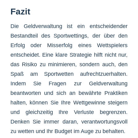
Fazit
Die Geldverwaltung ist ein entscheidender
Bestandteil des Sportwettings, der über den
Erfolg oder Misserfolg eines Wettspielers
entscheidet. Eine klare Strategie hilft nicht nur,
das Risiko zu minimieren, sondern auch, den
Spaß am Sportwetten aufrechtzuerhalten.
Indem Sie Fragen zur Geldverwaltung
beantworten und sich an bewährte Praktiken
halten, können Sie Ihre Wettgewinne steigern
und gleichzeitig Ihre Verluste begrenzen.
Denken Sie immer daran, verantwortungsvoll
zu wetten und Ihr Budget im Auge zu behalten.