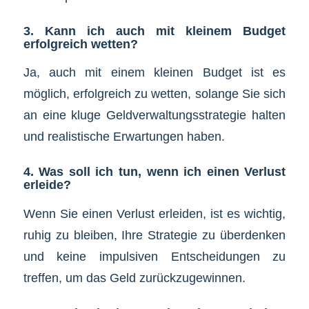
3. Kann ich auch mit kleinem Budget
erfolgreich wetten?
Ja, auch mit einem kleinen Budget ist es
möglich, erfolgreich zu wetten, solange Sie sich
an eine kluge Geldverwaltungsstrategie halten
und realistische Erwartungen haben.
4. Was soll ich tun, wenn ich einen Verlust
erleide?
Wenn Sie einen Verlust erleiden, ist es wichtig,
ruhig zu bleiben, Ihre Strategie zu überdenken
und keine impulsiven Entscheidungen zu
treffen, um das Geld zurückzugewinnen.