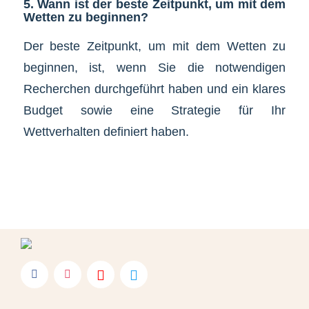
5. Wann ist der beste Zeitpunkt, um mit dem
Wetten zu beginnen?
Der beste Zeitpunkt, um mit dem Wetten zu
beginnen, ist, wenn Sie die notwendigen
Recherchen durchgeführt haben und ein klares
Budget sowie eine Strategie für Ihr
Wettverhalten definiert haben.