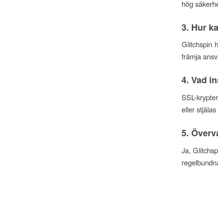
hög säkerhe
3. Hur k
Glitchspin h
främja ansv
4. Vad i
SSL-krypter
eller stjäla
5. Överv
Ja, Glitchs
regelbundna