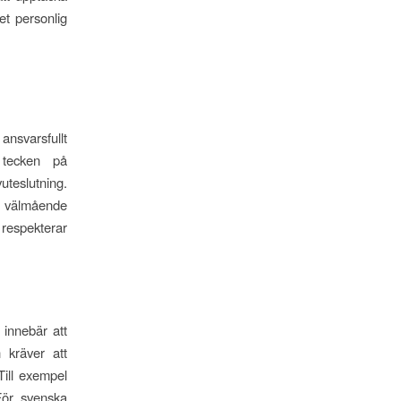
et personlig
ansvarsfullt
 tecken på
teslutning.
as välmående
 respekterar
 innebär att
 kräver att
Till exempel
 För svenska