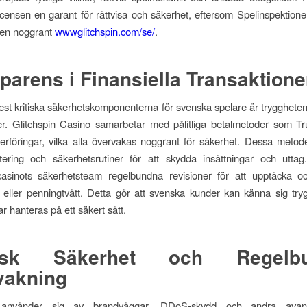
icensen en garant för rättvisa och säkerhet, eftersom Spelinspektion
en noggrant
wwwglitchspin.com/se/
.
parens i Finansiella Transaktione
st kritiska säkerhetskomponenterna för svenska spelare är tryggheten i
er. Glitchspin Casino samarbetar med pålitliga betalmetoder som Tr
rföringar, vilka alla övervakas noggrant för säkerhet. Dessa meto
tering och säkerhetsrutiner för att skydda insättningar och utta
asinots säkerhetsteam regelbundna revisioner för att upptäcka oc
 eller penningtvätt. Detta gör att svenska kunder kan känna sig tr
r hanteras på ett säkert sätt.
isk Säkerhet och Regelb
vakning
n använder sig av brandväggar, DDoS-skydd och andra avan