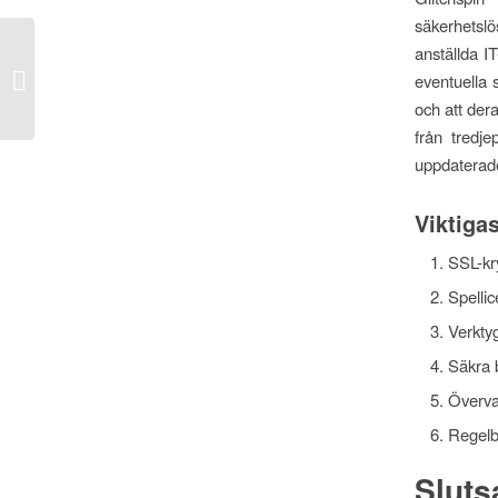
säkerhetslö
anställda I
Мостбет Букмекерская Контора С
eventuella 
лучшая Ставками...
och att der
från tredje
uppdaterad
Viktiga
SSL-kr
Spelli
Verktyg
Säkra 
Överva
Regelb
Sluts