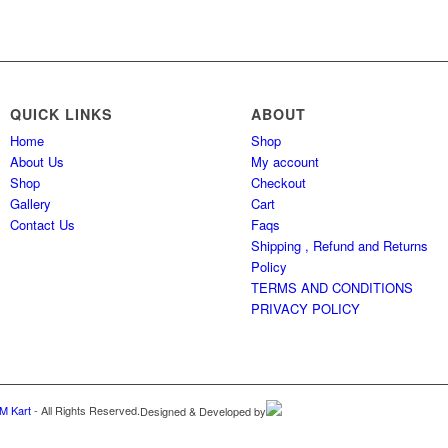
QUICK LINKS
ABOUT
Home
Shop
About Us
My account
Shop
Checkout
Gallery
Cart
Contact Us
Faqs
Shipping , Refund and Returns
Policy
TERMS AND CONDITIONS
PRIVACY POLICY
KM Kart
- All Rights Reserved.
Designed & Developed by