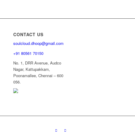
CONTACT US
soulcloud.dhoop@gmail.com
+91 80561 70150
No. 1, DRR Avenue, Audco
Nagar, Kattupakkam,
Poonamallee, Chennai – 600
056.