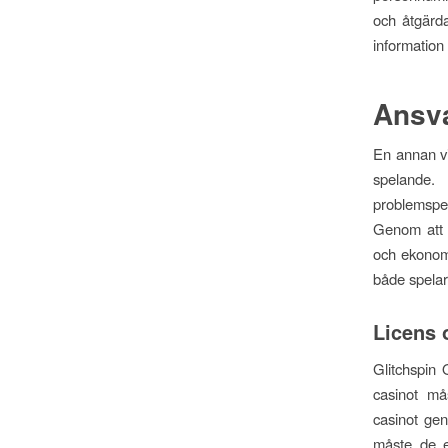
och åtgärda
information
Ansva
En annan vi
spelande.
problemspe
Genom att u
och ekonomi
både spelar
Licens 
Glitchspin 
casinot må
casinot gen
måste de er