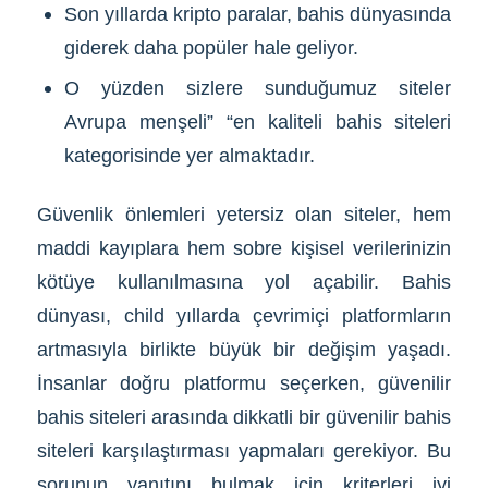
Son yıllarda kripto paralar, bahis dünyasında
giderek daha popüler hale geliyor.
O yüzden sizlere sunduğumuz siteler
Avrupa menşeli” “en kaliteli bahis siteleri
kategorisinde yer almaktadır.
Güvenlik önlemleri yetersiz olan siteler, hem
maddi kayıplara hem sobre kişisel verilerinizin
kötüye kullanılmasına yol açabilir. Bahis
dünyası, child yıllarda çevrimiçi platformların
artmasıyla birlikte büyük bir değişim yaşadı.
İnsanlar doğru platformu seçerken, güvenilir
bahis siteleri arasında dikkatli bir güvenilir bahis
siteleri karşılaştırması yapmaları gerekiyor. Bu
sorunun yanıtını bulmak için kriterleri iyi