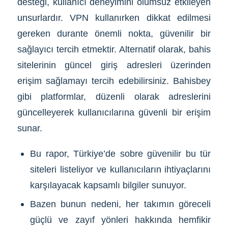
desteği, kullanıcı deneyimini olumsuz etkileyen
unsurlardır. VPN kullanırken dikkat edilmesi
gereken durante önemli nokta, güvenilir bir
sağlayıcı tercih etmektir. Alternatif olarak, bahis
sitelerinin güncel giriş adresleri üzerinden
erişim sağlamayı tercih edebilirsiniz. Bahisbey
gibi platformlar, düzenli olarak adreslerini
güncelleyerek kullanıcılarına güvenli bir erişim
sunar.
Bu rapor, Türkiye’de sobre güvenilir bu tür
siteleri listeliyor ve kullanıcıların ihtiyaçlarını
karşılayacak kapsamlı bilgiler sunuyor.
Bazen bunun nedeni, her takımın göreceli
güçlü ve zayıf yönleri hakkında hemfikir