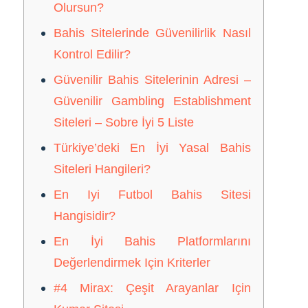
Olursun?
Bahis Sitelerinde Güvenilirlik Nasıl
Kontrol Edilir?
Güvenilir Bahis Sitelerinin Adresi –
Güvenilir Gambling Establishment
Siteleri – Sobre İyi 5 Liste
Türkiye’deki En İyi Yasal Bahis
Siteleri Hangileri?
En Iyi Futbol Bahis Sitesi
Hangisidir?
En İyi Bahis Platformlarını
Değerlendirmek Için Kriterler
#4 Mirax: Çeşit Arayanlar Için