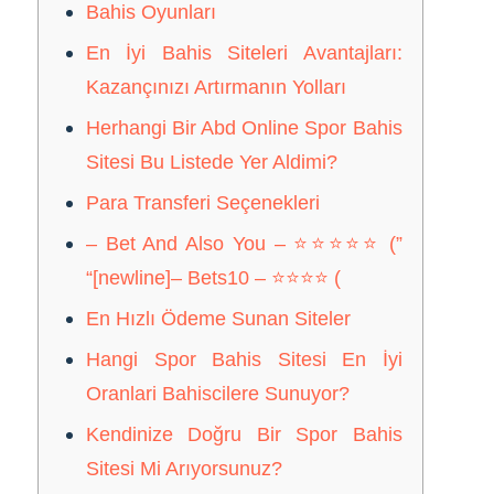
Bahis Oyunları
En İyi Bahis Siteleri Avantajları:
Kazançınızı Artırmanın Yolları
Herhangi Bir Abd Online Spor Bahis
Sitesi Bu Listede Yer Aldimi?
Para Transferi Seçenekleri
– Bet And Also You – ⭐⭐⭐⭐⭐ (”
“[newline]– Bets10 – ⭐⭐⭐⭐ (
En Hızlı Ödeme Sunan Siteler
Hangi Spor Bahis Sitesi En İyi
Oranlari Bahiscilere Sunuyor?
Kendinize Doğru Bir Spor Bahis
Sitesi Mi Arıyorsunuz?