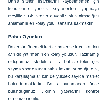
Bahis siteleri lisanslarını kaybetmemek için
kendilerine yönelik söylenenleri yapmaya
meyillidir. Bir sitenin güvenilir olup olmadığını
anlamanın en kolay yolu lisansına bakmaktır.
Bahis Oyunları
Bazen ön ödemeli kartlar bazense kredi kartları
afin de yatırmanın en kolay yoludur. Hazırlamış
olduğumuz listedeki en iyi bahis siteleri çok
sayıda spor dalında bahis imkanı sunduğu gibi,
bu karşılaşmalar için de yüksek sayıda market
bulundurmaktadır. Bahis oynamadan önce
bulunduğunuz ülkenin yasalarını kontrol
etmeniz önemlidir.