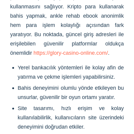
kullanmasını sağlıyor. Kripto para kullanarak
bahis yapmak, ankle rehab ebook anonimlik
hem para işlem kolaylığı açısından fark
yaratıyor. Bu noktada, güncel giriş adresleri ile
erişilebilen güvenilir platformlar oldukça
önemlidir
https://glory-casino-online.com/
.
Yerel bankacılık yöntemleri ile kolay afin de
yatırma ve çekme işlemleri yapabilirsiniz.
Bahis deneyimini olumlu yönde etkileyen bu
unsurlar, güvenilir bir oyun ortamı yaratır.
Site tasarımı, hızlı erişim ve kolay
kullanılabilirlik, kullanıcıların site üzerindeki
deneyimini doğrudan etkiler.