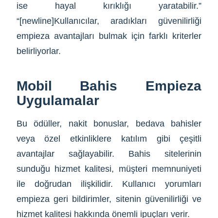
ise hayal kırıklığı yaratabilir.”
“[newline]Kullanıcılar, aradıkları güvenilirliği
empieza avantajları bulmak için farklı kriterler
belirliyorlar.
Mobil Bahis Empieza
Uygulamalar
Bu ödüller, nakit bonuslar, bedava bahisler
veya özel etkinliklere katılım gibi çeşitli
avantajlar sağlayabilir. Bahis sitelerinin
sunduğu hizmet kalitesi, müşteri memnuniyeti
ile doğrudan ilişkilidir. Kullanıcı yorumları
empieza geri bildirimler, sitenin güvenilirliği ve
hizmet kalitesi hakkında önemli ipuçları verir.