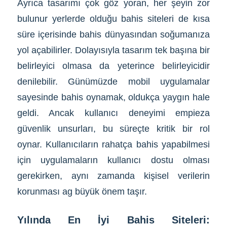
Ayrıca tasarımı çok göz yoran, her şeyin zor
bulunur yerlerde olduğu bahis siteleri de kısa
süre içerisinde bahis dünyasından soğumanıza
yol açabilirler. Dolayısıyla tasarım tek başına bir
belirleyici olmasa da yeterince belirleyicidir
denilebilir. Günümüzde mobil uygulamalar
sayesinde bahis oynamak, oldukça yaygın hale
geldi. Ancak kullanıcı deneyimi empieza
güvenlik unsurları, bu süreçte kritik bir rol
oynar. Kullanıcıların rahatça bahis yapabilmesi
için uygulamaların kullanıcı dostu olması
gerekirken, aynı zamanda kişisel verilerin
korunması ag büyük önem taşır.
Yılında En İyi Bahis Siteleri: