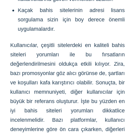
Kaçak bahis sitelerinin adresi lisans
sorgulama sizin için boy derece önemli
uygulamalardır.
Kullanıcılar, çeşitli sitelerdeki en kaliteli bahis
siteleri yorumları ile bu fırsatların
değerlendirilmesini oldukça etkili kılıyor. Zira,
bazı promosyonlar göz alıcı görünse de, şartları
ve koşulları kafa karıştırıcı olabilir. Sonuçta, bir
kullanıcı memnuniyeti, diğer kullanıcılar için
büyük bir referans oluşturur. İşte bu yüzden en
iyi bahis siteleri yorumları dikkatlice
incelenmelidir. Bazı platformlar, kullanıcı
deneyimlerine göre ön cara çıkarken, diğerleri