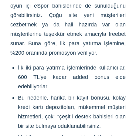
oyun içi eSpor bahislerinde de sunulduğunu
görebilirsiniz. Çoğu site yeni müşterileri
cezbetmek ya da hali hazırda var olan
müşterilerine teşekkür etmek amacıyla freebet
sunar. Buna göre, ilk para yatırma işlemine,
%200 oranında promosyon veriliyor.
İlk iki para yatırma işlemlerinde kullanıcılar,
600 TL’ye kadar added bonus elde
edebiliyorlar.
Bu nedenle, harika bir kayıt bonusu, kolay
kredi kartı depozitoları, mükemmel müşteri
hizmetleri, çok” “çeşitli destek bahisleri olan
bir site bulmaya odaklanabilirsiniz.