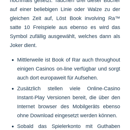
nochmals gesetzt. Tauchen drei dieser Bücher
auf einer beliebigen Linie oder Walze zu der
gleichen Zeit auf, Löst Book involving Ra™
satte 10 Freispiele aus ebenso es wird das
Symbol zufällig ausgewählt, welches dann als
Joker dient.
Mittlerweile ist Book of Rar auch throughout
einigen Casinos on-line verfügbar und sorgt
auch dort europaweit für Aufsehen.
Zusätzlich stellen viele Online-Casino
Instant-Play Versionen bereit, die über den
Internet browser des Mobilgeräts ebenso
ohne Download eingesetzt werden können.
Sobald das Spielerkonto mit Guthaben