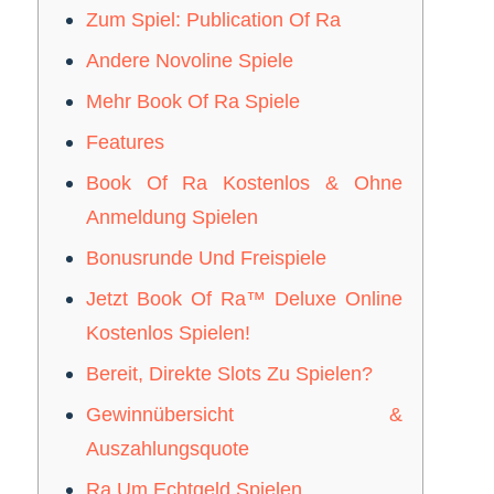
Zum Spiel: Publication Of Ra
Andere Novoline Spiele
Mehr Book Of Ra Spiele
Features
Book Of Ra Kostenlos & Ohne
Anmeldung Spielen
Bonusrunde Und Freispiele
Jetzt Book Of Ra™ Deluxe Online
Kostenlos Spielen!
Bereit, Direkte Slots Zu Spielen?
Gewinnübersicht &
Auszahlungsquote
Ra Um Echtgeld Spielen