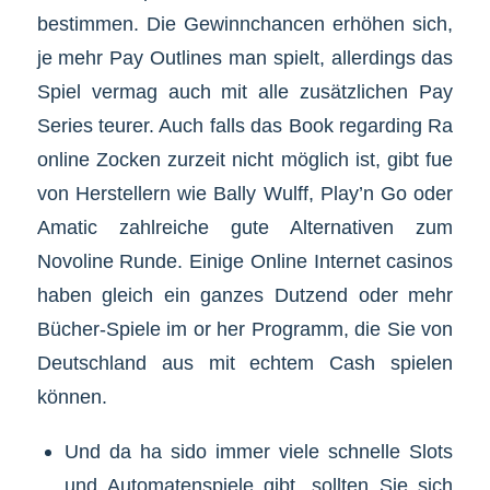
bestimmen. Die Gewinnchancen erhöhen sich,
je mehr Pay Outlines man spielt, allerdings das
Spiel vermag auch mit alle zusätzlichen Pay
Series teurer. Auch falls das Book regarding Ra
online Zocken zurzeit nicht möglich ist, gibt fue
von Herstellern wie Bally Wulff, Play’n Go oder
Amatic zahlreiche gute Alternativen zum
Novoline Runde. Einige Online Internet casinos
haben gleich ein ganzes Dutzend oder mehr
Bücher-Spiele im or her Programm, die Sie von
Deutschland aus mit echtem Cash spielen
können.
Und da ha sido immer viele schnelle Slots
und Automatenspiele gibt, sollten Sie sich