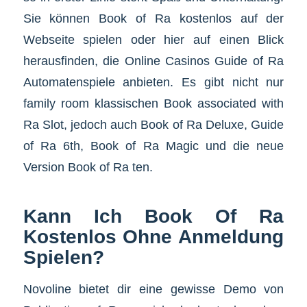
Sie können Book of Ra kostenlos auf der
Webseite spielen oder hier auf einen Blick
herausfinden, die Online Casinos Guide of Ra
Automatenspiele anbieten. Es gibt nicht nur
family room klassischen Book associated with
Ra Slot, jedoch auch Book of Ra Deluxe, Guide
of Ra 6th, Book of Ra Magic und die neue
Version Book of Ra ten.
Kann Ich Book Of Ra
Kostenlos Ohne Anmeldung
Spielen?
Novoline bietet dir eine gewisse Demo von