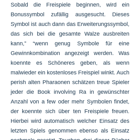
Sobald die Freispiele beginnen, wird ein
Bonussymbol zufällig ausgesucht. Dieses
Symbol ist auch dann das Erweiterungssymbol,
das sich bei die gesamte Walze ausbreiten
kann,” “wenn genug Symbole für eine
Gewinnkombination angezeigt werden. Was
koennte es Schöneres geben, als wenn
malwieder ein kostenloses Freispiel winkt. Auch
perish alten Pharaonen schätzen treue Spieler
jeder die Book involving Ra in gewünschter
Anzahl von a few oder mehr Symbolen findet,
der koennte sich über ten Freispiele freuen.
Hierbei wird automatisch welcher Einsatz des
letzten Spiels genommen ebenso als Einsatz