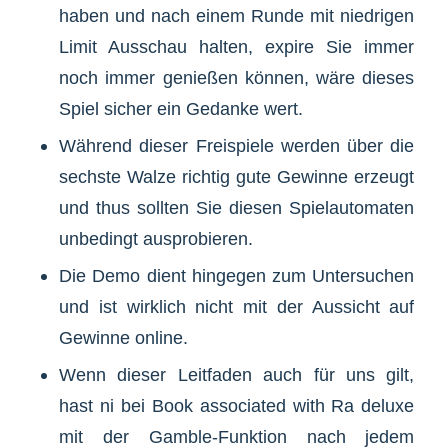
haben und nach einem Runde mit niedrigen
Limit Ausschau halten, expire Sie immer
noch immer genießen können, wäre dieses
Spiel sicher ein Gedanke wert.
Während dieser Freispiele werden über die
sechste Walze richtig gute Gewinne erzeugt
und thus sollten Sie diesen Spielautomaten
unbedingt ausprobieren.
Die Demo dient hingegen zum Untersuchen
und ist wirklich nicht mit der Aussicht auf
Gewinne online.
Wenn dieser Leitfaden auch für uns gilt,
hast ni bei Book associated with Ra deluxe
mit der Gamble-Funktion nach jedem