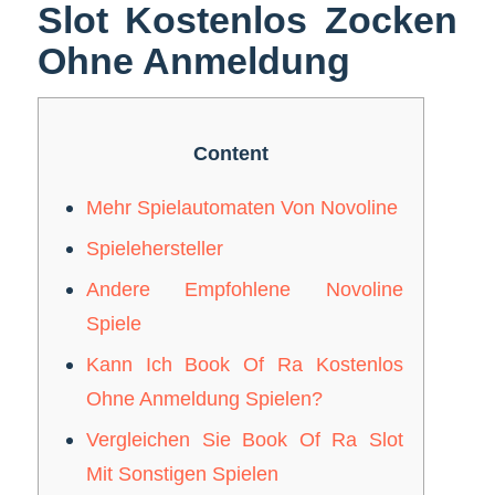
Slot Kostenlos Zocken
Ohne Anmeldung
Content
Mehr Spielautomaten Von Novoline
Spielehersteller
Andere Empfohlene Novoline
Spiele
Kann Ich Book Of Ra Kostenlos
Ohne Anmeldung Spielen?
Vergleichen Sie Book Of Ra Slot
Mit Sonstigen Spielen