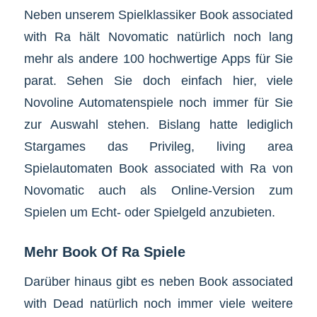
Neben unserem Spielklassiker Book associated
with Ra hält Novomatic natürlich noch lang
mehr als andere 100 hochwertige Apps für Sie
parat. Sehen Sie doch einfach hier, viele
Novoline Automatenspiele noch immer für Sie
zur Auswahl stehen. Bislang hatte lediglich
Stargames das Privileg, living area
Spielautomaten Book associated with Ra von
Novomatic auch als Online-Version zum
Spielen um Echt- oder Spielgeld anzubieten.
Mehr Book Of Ra Spiele
Darüber hinaus gibt es neben Book associated
with Dead natürlich noch immer viele weitere