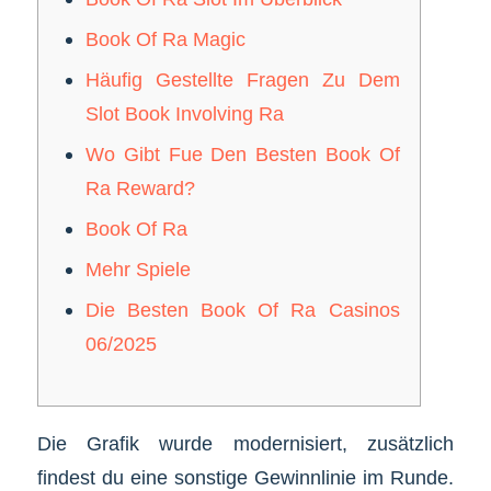
Book Of Ra Magic
Häufig Gestellte Fragen Zu Dem
Slot Book Involving Ra
Wo Gibt Fue Den Besten Book Of
Ra Reward?
Book Of Ra
Mehr Spiele
Die Besten Book Of Ra Casinos
06/2025
Die Grafik wurde modernisiert, zusätzlich
findest du eine sonstige Gewinnlinie im Runde.