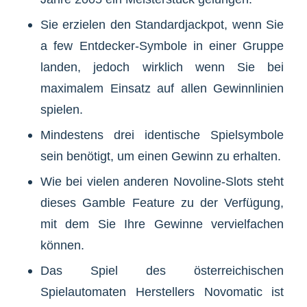
Sie erzielen den Standardjackpot, wenn Sie
a few Entdecker-Symbole in einer Gruppe
landen, jedoch wirklich wenn Sie bei
maximalem Einsatz auf allen Gewinnlinien
spielen.
Mindestens drei identische Spielsymbole
sein benötigt, um einen Gewinn zu erhalten.
Wie bei vielen anderen Novoline-Slots steht
dieses Gamble Feature zu der Verfügung,
mit dem Sie Ihre Gewinne vervielfachen
können.
Das Spiel des österreichischen
Spielautomaten Herstellers Novomatic ist