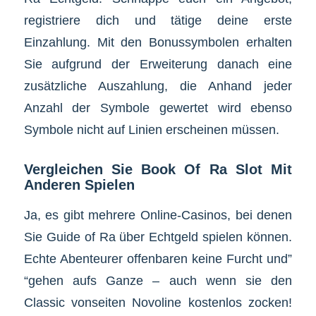
registriere dich und tätige deine erste
Einzahlung. Mit den Bonussymbolen erhalten
Sie aufgrund der Erweiterung danach eine
zusätzliche Auszahlung, die Anhand jeder
Anzahl der Symbole gewertet wird ebenso
Symbole nicht auf Linien erscheinen müssen.
Vergleichen Sie Book Of Ra Slot Mit
Anderen Spielen
Ja, es gibt mehrere Online-Casinos, bei denen
Sie Guide of Ra über Echtgeld spielen können.
Echte Abenteurer offenbaren keine Furcht und”
“gehen aufs Ganze – auch wenn sie den
Classic vonseiten Novoline kostenlos zocken!