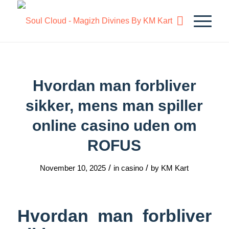
Hvordan man forbliver
sikker, mens man spiller
online casino uden om
ROFUS
/
/
November 10, 2025
in
casino
by
KM Kart
Hvordan man forbliver