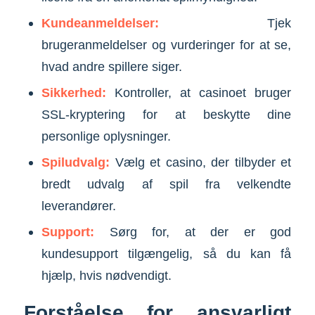
Kundeanmeldelser:
Tjek
brugeranmeldelser og vurderinger for at se,
hvad andre spillere siger.
Sikkerhed:
Kontroller, at casinoet bruger
SSL-kryptering for at beskytte dine
personlige oplysninger.
Spiludvalg:
Vælg et casino, der tilbyder et
bredt udvalg af spil fra velkendte
leverandører.
Support:
Sørg for, at der er god
kundesupport tilgængelig, så du kan få
hjælp, hvis nødvendigt.
Forståelse for ansvarligt