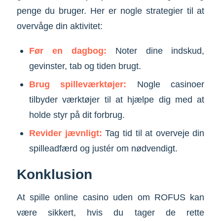
penge du bruger. Her er nogle strategier til at
overvåge din aktivitet:
Før en dagbog:
Noter dine indskud,
gevinster, tab og tiden brugt.
Brug spilleværktøjer:
Nogle casinoer
tilbyder værktøjer til at hjælpe dig med at
holde styr på dit forbrug.
Revider jævnligt:
Tag tid til at overveje din
spilleadfærd og justér om nødvendigt.
Konklusion
At spille online casino uden om ROFUS kan
være sikkert, hvis du tager de rette