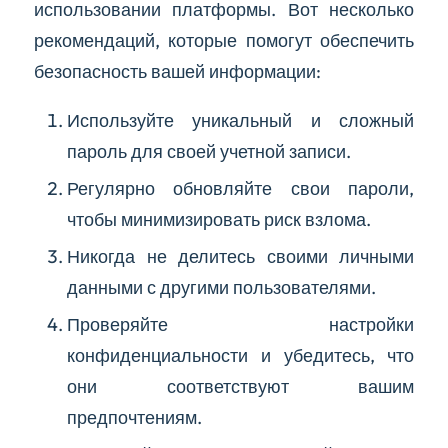
использовании платформы. Вот несколько
рекомендаций, которые помогут обеспечить
безопасность вашей информации:
Используйте уникальный и сложный
пароль для своей учетной записи.
Регулярно обновляйте свои пароли,
чтобы минимизировать риск взлома.
Никогда не делитесь своими личными
данными с другими пользователями.
Проверяйте настройки
конфиденциальности и убедитесь, что
они соответствуют вашим
предпочтениям.