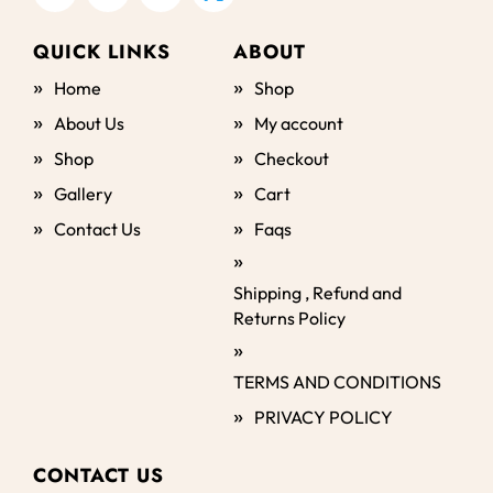
QUICK LINKS
ABOUT
Home
Shop
About Us
My account
Shop
Checkout
Gallery
Cart
Contact Us
Faqs
Shipping , Refund and
Returns Policy
TERMS AND CONDITIONS
PRIVACY POLICY
CONTACT US