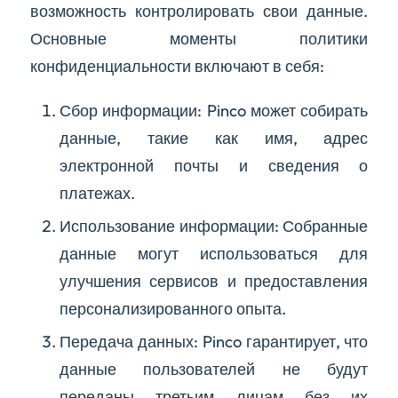
возможность контролировать свои данные.
Основные моменты политики
конфиденциальности включают в себя:
Сбор информации: Pinco может собирать
данные, такие как имя, адрес
электронной почты и сведения о
платежах.
Использование информации: Собранные
данные могут использоваться для
улучшения сервисов и предоставления
персонализированного опыта.
Передача данных: Pinco гарантирует, что
данные пользователей не будут
переданы третьим лицам без их