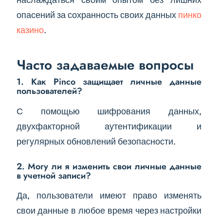
опасений за сохранность своих данных
пинко
казино
.
Часто задаваемые вопросы
1. Как Pinco защищает личные данные
пользователей?
С помощью шифрования данных,
двухфакторной аутентификации и
регулярных обновлений безопасности.
2. Могу ли я изменить свои личные данные
в учетной записи?
Да, пользователи имеют право изменять
свои данные в любое время через настройки