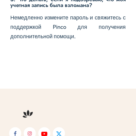
учетная запись была взломана?
Немедленно измените пароль и свяжитесь с
поддержкой Pinco для получения
дополнительной помощи.