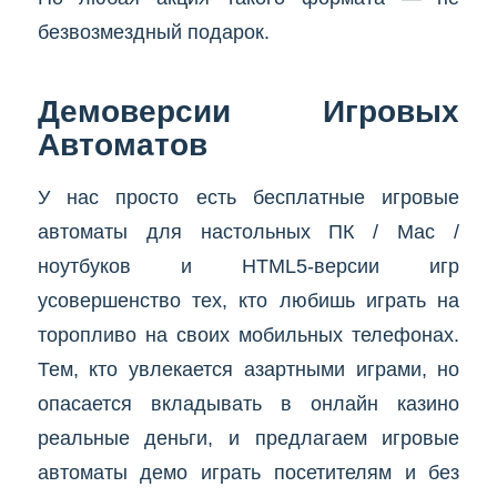
безвозмездный подарок.
Демоверсии Игровых
Автоматов
У нас просто есть бесплатные игровые
автоматы для настольных ПК / Mac /
ноутбуков и HTML5-версии игр
усовершенство тех, кто любишь играть на
торопливо на своих мобильных телефонах.
Тем, кто увлекается азартными играми, но
опасается вкладывать в онлайн казино
реальные деньги, и предлагаем игровые
автоматы демо играть посетителям и без