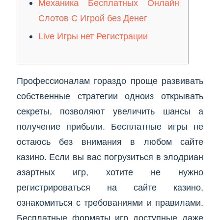
Механика Бесплатных Онлайн
Слотов С Игрой без Денег
Live Игры нет Регистрации
Профессионалам гораздо проще развивать
собственные стратегии одноиз открывать
секреты, позволяют увеличить шансы а
получение прибыли. Бесплатные игры не
остаюсь без внимания в любом сайте
казино. Если вы вас погрузиться в элодриан
азартных игр, хотите не нужно
регистрироваться на сайте казино,
ознакомиться с требованиями и правилами.
Бесплатные форматы игр доступные даже