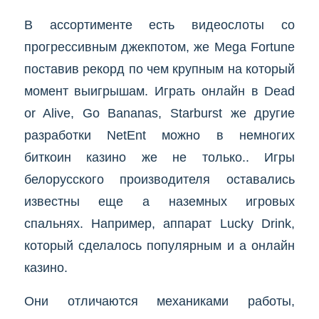
В ассортименте есть видеослоты со
прогрессивным джекпотом, же Mega Fortune
поставив рекорд по чем крупным на который
момент выигрышам. Играть онлайн в Dead
or Alive, Go Bananas, Starburst же другие
разработки NetEnt можно в немногих
биткоин казино же не только.. Игры
белорусского производителя оставались
известны еще а наземных игровых
спальнях. Например, аппарат Lucky Drink,
который сделалось популярным и а онлайн
казино.
Они отличаются механиками работы,