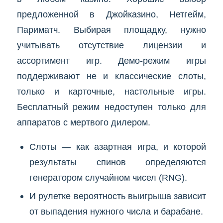
предложенной в Джойказино, Нетгейм,
Париматч. Выбирая площадку, нужно
учитывать отсутствие лицензии и
ассортимент игр. Демо-режим игры
поддерживают не и классические слоты,
только и карточные, настольные игры.
Бесплатный режим недоступен только для
аппаратов с мертвого дилером.
Слоты — как азартная игра, и которой
результаты спинов определяются
генератором случайном чисел (RNG).
И рулетке вероятность выигрыша зависит
от выпадения нужного числа и барабане.