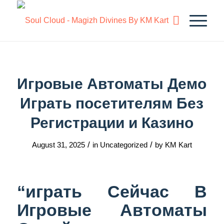
Игровые Автоматы Демо
Играть посетителям Без
Регистрации и Казино
/
/
August 31, 2025
in
Uncategorized
by
KM Kart
“играть Сейчас В
Игровые Автоматы