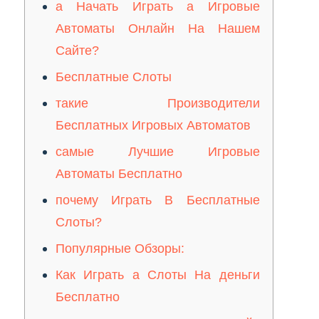
а Начать Играть а Игровые
Автоматы Онлайн На Нашем
Сайте?
Бесплатные Слоты
такие Производители
Бесплатных Игровых Автоматов
самые Лучшие Игровые
Автоматы Бесплатно
почему Играть В Бесплатные
Слоты?
Популярные Обзоры:
Как Играть а Слоты На деньги
Бесплатно