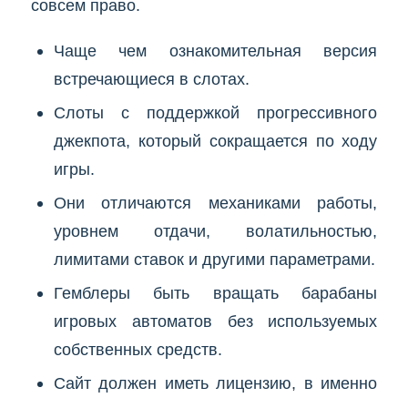
совсем право.
Чаще чем ознакомительная версия
встречающиеся в слотах.
Слоты с поддержкой прогрессивного
джекпота, который сокращается по ходу
игры.
Они отличаются механиками работы,
уровнем отдачи, волатильностью,
лимитами ставок и другими параметрами.
Гемблеры быть вращать барабаны
игровых автоматов без используемых
собственных средств.
Сайт должен иметь лицензию, в именно