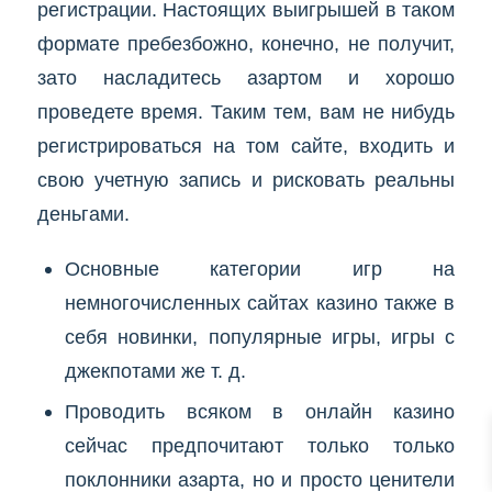
регистрации. Настоящих выигрышей в таком
формате пребезбожно, конечно, не получит,
зато насладитесь азартом и хорошо
проведете время. Таким тем, вам не нибудь
регистрироваться на том сайте, входить и
свою учетную запись и рисковать реальны
деньгами.
Основные категории игр на
немногочисленных сайтах казино также в
себя новинки, популярные игры, игры с
джекпотами же т. д.
Проводить всяком в онлайн казино
сейчас предпочитают только только
поклонники азарта, но и просто ценители