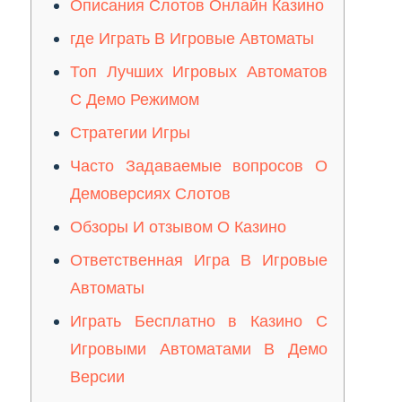
Описания Слотов Онлайн Казино
где Играть В Игровые Автоматы
Топ Лучших Игровых Автоматов
С Демо Режимом
Стратегии Игры
Часто Задаваемые вопросов О
Демоверсиях Слотов
Обзоры И отзывом О Казино
Ответственная Игра В Игровые
Автоматы
Играть Бесплатно в Казино С
Игровыми Автоматами В Демо
Версии