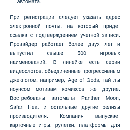
автомата.
При регистрации следует указать адрес
электронной почты, на который придет
ссылка с подтверждением учетной записи.
Провайдер работает более двух лет и
выпустил свыше 500 игровых
наименований. В линейке есть серии
видеослотов, объединенные прогрессивным
джекпотом, например, Age of Gods, тайтлы
ноунсом мотивам комиксов же другие.
Востребованы автоматы Panther Moon,
Safari Heat и остальные другие релизы
производителя. Компания выпускает
карточные игры, рулетки, платформы для