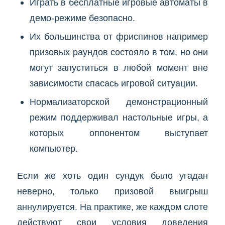
Играть в бесплатные игровые автоматы в
демо-режиме безопасно.
Их большинства от фриспинов например
призовых раундов состояло в том, но они
могут запуститься в любой момент вне
зависимости спасась игровой ситуации.
Нормализаторской демонстрационный
режим поддерживал настольные игры, а
которых оппонентом выступает
компьютер.
Если же хоть один сундук было угадан
неверно, только призовой выигрыш
аннулируется. На практике, же каждом слоте
действуют свои условия доведения