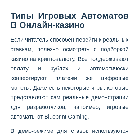
Типы Игровых Автоматов
В Онлайн-казино
Если читатель способен перейти к реальных
ставкам, полезно осмотреть с подборкой
казино на криптовалюту. Все поддерживают
оплату и рублях и автоматически
конвертируют платежи же цифровые
монеты. Даже есть некоторые игры, которые
представляют сам реальные демонстрации
ддя разработчиков, например, игровые
автоматы от Blueprint Gaming.
В демо-режиме для ставок используются