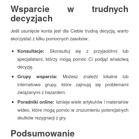
Wsparcie w trudnych
decyzjach
Jeśli usunięcie konta jest dla Ciebie trudną decyzją, warto
skorzystać z kilku pomocnych zasobów:
Konsultacje:
Skonsultuj się z przyjaciółmi lub
specjalistami, którzy mogą pomóc Ci podjąć właściwą
decyzję.
Grupy wsparcia:
Możesz znaleźć lokalne lub
internetowe grupy, które zajmują się problemami
związanymi z hazardem.
Poradniki online:
Istnieje wiele artykułów i materiałów
wideo, które mogą pomóc w zrozumieniu potencjalnych
skutków rezygnacji z gry.
Podsumowanie