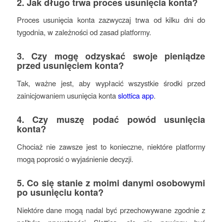
2. Jak długo trwa proces usunięcia konta?
Proces usunięcia konta zazwyczaj trwa od kilku dni do
tygodnia, w zależności od zasad platformy.
3. Czy mogę odzyskać swoje pieniądze
przed usunięciem konta?
Tak, ważne jest, aby wypłacić wszystkie środki przed
zainicjowaniem usunięcia konta
slottica app
.
4. Czy muszę podać powód usunięcia
konta?
Chociaż nie zawsze jest to konieczne, niektóre platformy
mogą poprosić o wyjaśnienie decyzji.
5. Co się stanie z moimi danymi osobowymi
po usunięciu konta?
Niektóre dane mogą nadal być przechowywane zgodnie z