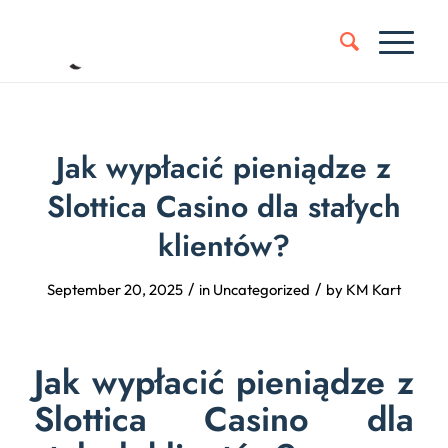
Jak wypłacić pieniądze z
Slottica Casino dla stałych
klientów?
/
/
September 20, 2025
in
Uncategorized
by
KM Kart
Jak wypłacić pieniądze z
Slottica Casino dla