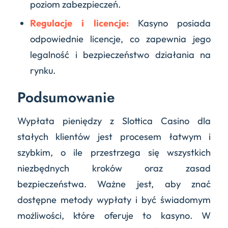
poziom zabezpieczeń.
Regulacje i licencje:
Kasyno posiada
odpowiednie licencje, co zapewnia jego
legalność i bezpieczeństwo działania na
rynku.
Podsumowanie
Wypłata pieniędzy z Slottica Casino dla
stałych klientów jest procesem łatwym i
szybkim, o ile przestrzega się wszystkich
niezbędnych kroków oraz zasad
bezpieczeństwa. Ważne jest, aby znać
dostępne metody wypłaty i być świadomym
możliwości, które oferuje to kasyno. W