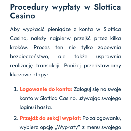
Procedury wypłaty w Slottica
Casino
Aby wypłacić pieniądze z konta w Slottica
Casino, należy najpierw przejść przez kilka
kroków. Proces ten nie tylko zapewnia
bezpieczeństwo, ale także usprawnia
realizację transakcji. Poniżej przedstawiamy
kluczowe etapy:
Logowanie do konta:
Zaloguj się na swoje
konto w Slottica Casino, używając swojego
loginu i hasła.
Przejdź do sekcji wypłat:
Po zalogowaniu,
wybierz opcję „Wypłaty” z menu swojego