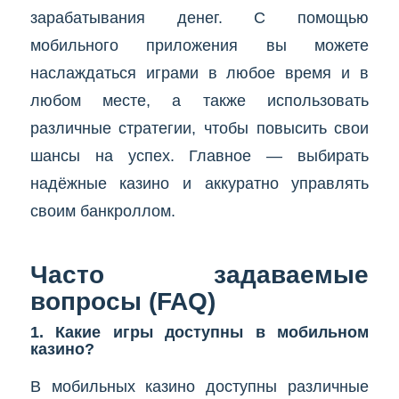
зарабатывания денег. С помощью
мобильного приложения вы можете
наслаждаться играми в любое время и в
любом месте, а также использовать
различные стратегии, чтобы повысить свои
шансы на успех. Главное — выбирать
надёжные казино и аккуратно управлять
своим банкроллом.
Часто задаваемые
вопросы (FAQ)
1. Какие игры доступны в мобильном
казино?
В мобильных казино доступны различные