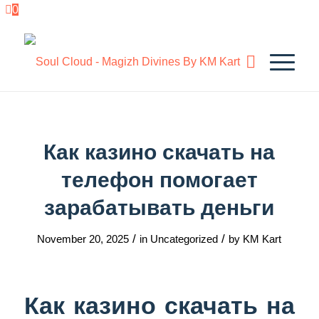
0
Как казино скачать на
телефон помогает
зарабатывать деньги
/
/
November 20, 2025
in
Uncategorized
by
KM Kart
Как казино скачать на