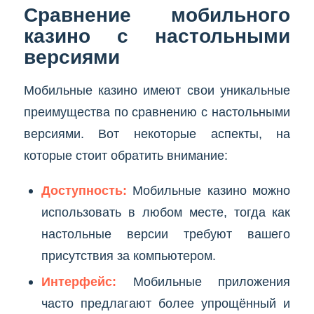
Сравнение мобильного
казино с настольными
версиями
Мобильные казино имеют свои уникальные
преимущества по сравнению с настольными
версиями. Вот некоторые аспекты, на
которые стоит обратить внимание:
Доступность:
Мобильные казино можно
использовать в любом месте, тогда как
настольные версии требуют вашего
присутствия за компьютером.
Интерфейс:
Мобильные приложения
часто предлагают более упрощённый и