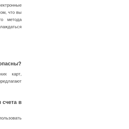
лектронные
ом, что вы
го метода
слаждаться
зопасны?
ких карт,
редлагают
 счета в
пользовать