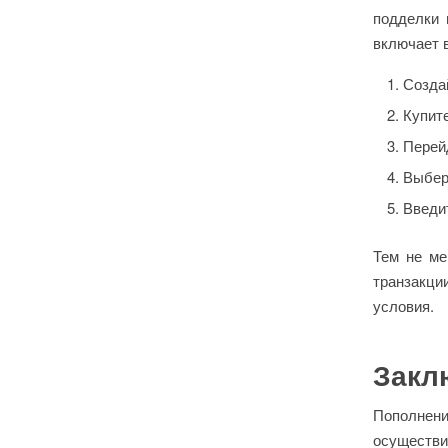
подделки 
включает 
Созда
Купит
Перейд
Выбер
Введи
Тем не ме
транзакци
условия.
Закл
Пополнени
осуществ