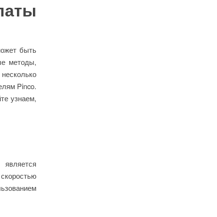
латы
может быть
ые методы,
несколько
лям Pinco.
те узнаем,
 является
скоростью
льзованием