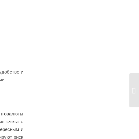
удобстве и
ии.
Со
ка
иптовалюты
ие счета с
тересным и
ируют риск