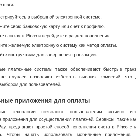
 шаги:
истрируйтесь в выбранной электронной системе.
жите свою банковскую карту или счет к профилю.
е в аккаунт Pinco и перейдите в раздел пополнения.
ите желаемую электронную систему как метод оплаты.
йте инструкциям для завершения транзакции.
ные платежные системы также обеспечивают быстрые транз
тве случаев позволяют избежать высоких комиссий, что 
выбором для пользователей.
ные приложения для оплаты
ные технологии позволяют пользователям активно исп
 приложения для осуществления платежей. Сервисы, такие как
Pay, предлагают простой способ пополнения счета в Pinco с 
ва. Чтобы начать использовать мобильные приложения, 