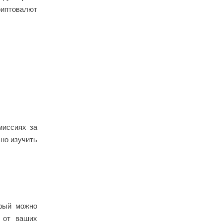
риптовалют
миссиях за
но изучить
орый можно
 от ваших