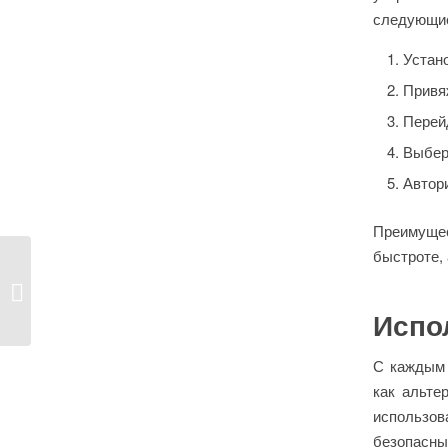
следующи
Устан
Привя
Перей
Выбер
Автор
Преимущес
быстроте,
Как личные мотивы формируют
поступки
Испо
С каждым 
как альте
использов
безопасны