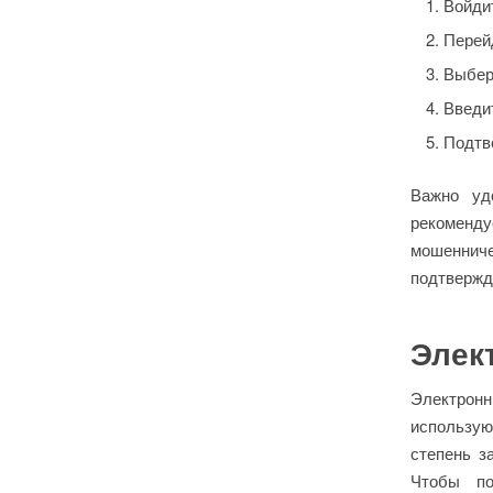
Войдит
Перей
Выбер
Введи
Подтв
Важно уд
рекоменду
мошеннич
подтвержд
Элек
Электронн
использую
степень з
Чтобы по