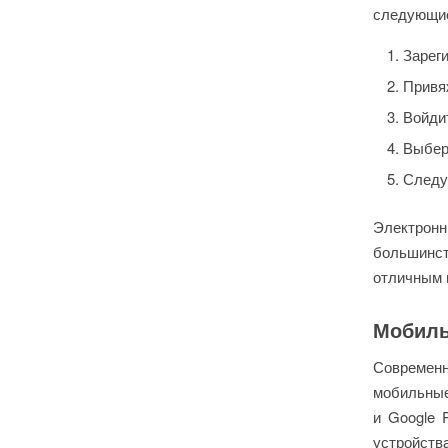
следующие
Зарег
Привя
Войдит
Выбер
Следу
Электрон
большинс
отличным 
Мобиль
Современ
мобильные
и Google 
устройст