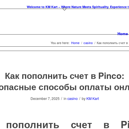
Welcome to KM Kart – Where Nature Meets Spirituality. Experience the ess
Home
You are here:
Home
/
casino
/
Как пополнить счет в
Как пополнить счет в Pinco:
опасные способы оплаты он
/
/
December 7, 2025
in
casino
by
KM Kart
 пополнить счет в Pi