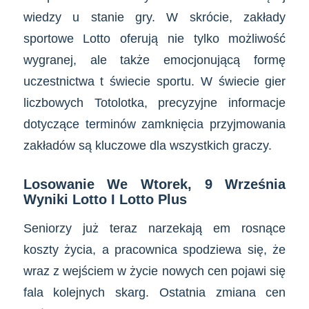
wiedzy u stanie gry. W skrócie, zakłady
sportowe Lotto oferują nie tylko możliwość
wygranej, ale także emocjonującą formę
uczestnictwa t świecie sportu. W świecie gier
liczbowych Totolotka, precyzyjne informacje
dotyczące terminów zamknięcia przyjmowania
zakładów są kluczowe dla wszystkich graczy.
Losowanie We Wtorek, 9 Września
Wyniki Lotto I Lotto Plus
Seniorzy już teraz narzekają em rosnące
koszty życia, a pracownica spodziewa się, że
wraz z wejściem w życie nowych cen pojawi się
fala kolejnych skarg. Ostatnia zmiana cen