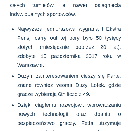
całych turniejów, a nawet osiągnięcia
indywidualnych sportowców.
Najwyższą jednorazową wygraną t Ekstra
Pensji carry out tej pory było 50 tysięcy
złotych (miesięcznie poprzez 20 lat),
zdobyte 15 października 2017 roku w
Warszawie.
Dużym zainteresowaniem cieszy się Parte,
znane również veoma Duży Lotek, gdzie
gracze wybierają 6th liczb z 49.
Dzięki ciągłemu rozwojowi, wprowadzaniu
nowych technologii oraz dbaniu o
bezpieczeństwo graczy, Fetta utrzymuje