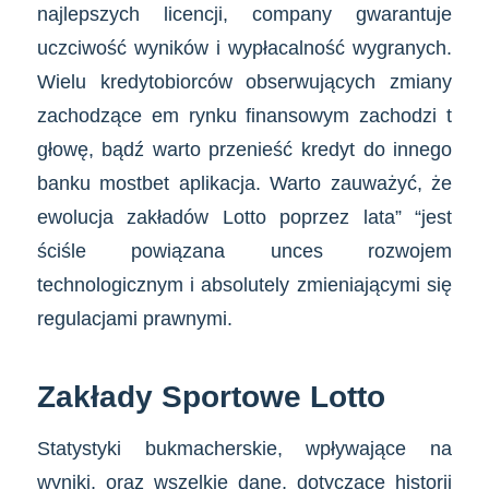
najlepszych licencji, company gwarantuje
uczciwość wyników i wypłacalność wygranych.
Wielu kredytobiorców obserwujących zmiany
zachodzące em rynku finansowym zachodzi t
głowę, bądź warto przenieść kredyt do innego
banku mostbet aplikacja. Warto zauważyć, że
ewolucja zakładów Lotto poprzez lata” “jest
ściśle powiązana unces rozwojem
technologicznym i absolutely zmieniającymi się
regulacjami prawnymi.
Zakłady Sportowe Lotto
Statystyki bukmacherskie, wpływające na
wyniki, oraz wszelkie dane, dotyczące historii