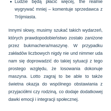
Ludzie będą płacić więcej, the realnie
wygrywać mniej – komentuje sprzedawca z
Trójmiasta.
Innymi słowy, musimy szukać takich wydarzeń,
których prawdopodobieństwo zostało zaniżone
przez bukmachera/maszynę. W przypadku
zakładów liczbowych nigdy nie und nimmer uda
nam się doprowadzić do takiej sytuacji z tego
prostego względu, że losowania dokonuje
maszyna. Lotto zagraj to be able to także
świetna okazja do wspólnego obstawiania z
przyjaciółmi czy rodziną, co dodaje dodatkowej
dawki emocji i integracji społecznej.