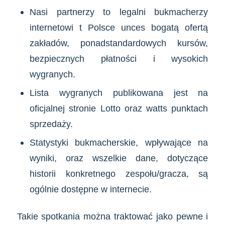
Nasi partnerzy to legalni bukmacherzy
internetowi t Polsce unces bogatą ofertą
zakładów, ponadstandardowych kursów,
bezpiecznych płatności i wysokich
wygranych.
Lista wygranych publikowana jest na
oficjalnej stronie Lotto oraz watts punktach
sprzedaży.
Statystyki bukmacherskie, wpływające na
wyniki, oraz wszelkie dane, dotyczące
historii konkretnego zespołu/gracza, są
ogólnie dostępne w internecie.
Takie spotkania można traktować jako pewne i