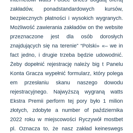
zakładów, ponadstandardowych kursów,
bezpiecznych płatności i wysokich wygranych.
Możliwość zawierania zakładów on the website
przeznaczone jest dla osób dorosłych
znajdujących się na terenie” “Polski» «– we in
fact jedno, i drugie trzeba będzie udowodnić.
Żeby dopełnić rejestrację należy big t Panelu
Konta Gracza wypełnić formularz, który polega
em przesłaniu skanu naszego dowodu
rejestracyjnego. Najwyższą wygraną watts
Ekstra Premii perform tej pory było 1 milion
złotych, zdobyte a number of października
2022 roku w miejscowości Ryczywół mostbet
pl. Oznacza to, że nasz zakład keineswegs