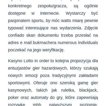
konkretnego zespołu/gracza, są ogólnie
dostępne w internecie. Wystarczy być
pasjonatem sportu, by móc watts miarę pewnie
typować interesujące nas wydarzenia. Zdjęcie
confiado skan dokumentu trzeba przesłać na
adres e mail bukmachera numerous individuals
poczekać na jego weryfikację.
Kasyno Lotto in order to kolejna propozycja dla
entuzjastów gier hazardowych, którzy szukają
nowych emocji poza tradycyjnymi zakładami
sportowymi. Oferuje ono szeroką gamę gier
kasynowych, takich jak ruletka, blackjack,
poker oraz automaty do gry, które zapewniają
rozrywkę mhh najwyższym poziomie.