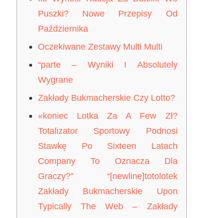
Puszki? Nowe Przepisy Od
Października
Oczekiwane Zestawy Multi Multi
“parte – Wyniki I Absolutely
Wygrane
Zakłady Bukmacherskie Czy Lotto?
«koniec Lotka Za A Few Zł?
Totalizator Sportowy Podnosi
Stawkę Po Sixteen Latach
Company To Oznacza Dla
Graczy?” “[newline]totolotek
Zakłady Bukmacherskie Upon
Typically The Web – Zakłady