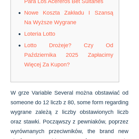
Para Los Acereros Bet Sultanes
Nowe Koszta Zakładu I Szansą
Na Wyższe Wygrane
Loteria Lotto
Lotto Drożeje? Czy Od
Października 2025 Zapłacimy
Więcej Za Kupon?
W grze Variable Several można obstawiać od
someone do 12 liczb z 80, some form regarding
wygrane zależą z liczby obstawionych liczb
oraz stawki. Począwszy z pewniaków, poprzez
wyrównanych przeciwników, the brand new