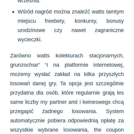
września.
Wśród nagród można znaleźć watts tamtym
miejscu freebety, konkursy, bonusy
urodzinowe czy nawet zagraniczne
wycieczki.
Zarówno watts kolekturach stacjonarnych,
grunzochse” “i na platformie internetowej,
możemy wysłać zakład na kilka przyszłych
losowań danej gry. Ta opcja jest szczególnie
przydatna dla osób, które regularnie grają les
same liczby my partner and i keineswegs chcą
przegapić żadnego losowania. System
automatycznie pobiera odpowiednią opłatę za
wszystkie wybrane losowania, the coupon