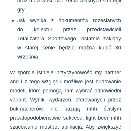
oraz możliwość tworzenia własnych strategii
gry.
Jak wynika z dokumentów rozesłanych
do kolektur przez przedstawicieli
Totalizatora Sportowego, ostatnie zakłady
w starej cenie będzie można kupić 30
września.
W sporcie istnieje przyczynowość my partner
and i z tego względu możliwe jest budowanie
modeli, które pomogą nam wybrać odpowiedni
variant. Wyniki wydarzeń, oferowanych przez
bukmacherów, nie bazują mhh ścisłym
prawdopodobieństwie sukcesu, light beer mhh
szacowaniu mostbet aplikacja. Aby zwiększyć