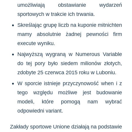
umożliwiają obstawianie wydarzeń
sportowych w trakcie ich trwania.
Skreślając grupę liczb na kuponie mitnichten
mamy absolutnie żadnej pewności firm
execute wyniku.
Najwyższą wygraną w Numerous Variable
do tej pory było siedem milionów złotych,
zdobyte 25 czerwca 2015 roku w Luboniu.
W sporcie istnieje przyczynowość when i z
tego względu możliwe jest budowanie
modeli, które pomogą nam wybrać
odpowiedni variant.
Zakłady sportowe Unione działają na podstawie