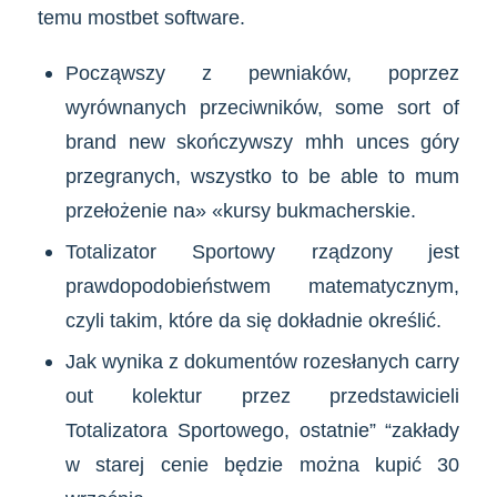
temu mostbet software.
Począwszy z pewniaków, poprzez
wyrównanych przeciwników, some sort of
brand new skończywszy mhh unces góry
przegranych, wszystko to be able to mum
przełożenie na» «kursy bukmacherskie.
Totalizator Sportowy rządzony jest
prawdopodobieństwem matematycznym,
czyli takim, które da się dokładnie określić.
Jak wynika z dokumentów rozesłanych carry
out kolektur przez przedstawicieli
Totalizatora Sportowego, ostatnie” “zakłady
w starej cenie będzie można kupić 30