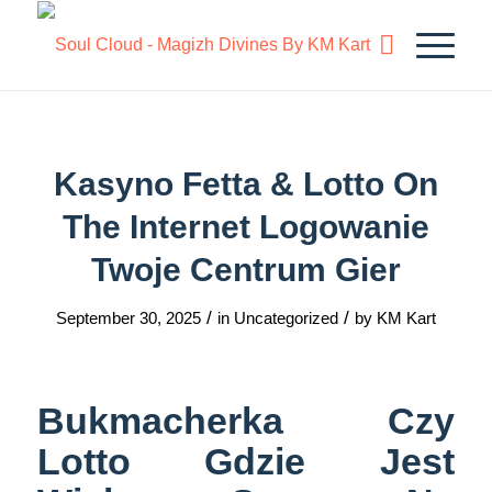
Kasyno Fetta & Lotto On
The Internet Logowanie
Twoje Centrum Gier
/
/
September 30, 2025
in
Uncategorized
by
KM Kart
Bukmacherka Czy
Lotto Gdzie Jest