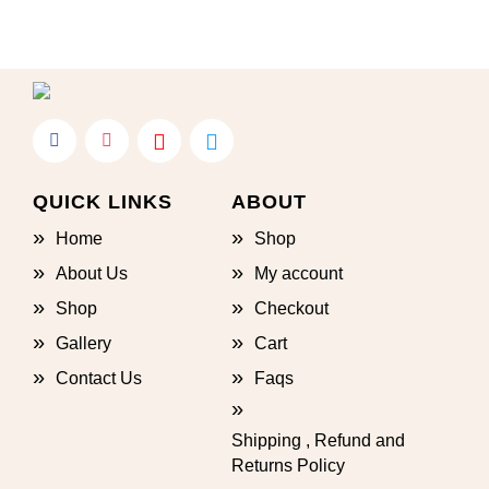
QUICK LINKS
ABOUT
Home
Shop
About Us
My account
Shop
Checkout
Gallery
Cart
Contact Us
Faqs
Shipping , Refund and
Returns Policy