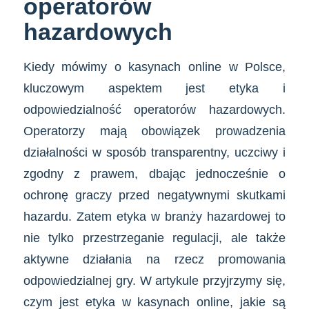
operatorów
hazardowych
Kiedy mówimy o kasynach online w Polsce,
kluczowym aspektem jest etyka i
odpowiedzialność operatorów hazardowych.
Operatorzy mają obowiązek prowadzenia
działalności w sposób transparentny, uczciwy i
zgodny z prawem, dbając jednocześnie o
ochronę graczy przed negatywnymi skutkami
hazardu. Zatem etyka w branży hazardowej to
nie tylko przestrzeganie regulacji, ale także
aktywne działania na rzecz promowania
odpowiedzialnej gry. W artykule przyjrzymy się,
czym jest etyka w kasynach online, jakie są