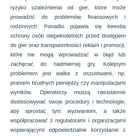
ryzyko uzależnienia od gier, które może
prowadzić do problemów finansowych i
rodzinnych. Ponadto pojawia się kwestia
ochrony osób niepełnoletnich przed dostępem
do gier oraz transparentności reklam i promocji,
które nie mogą wprowadzać w błąd lub
zachęcać do nadmiernej gry. Kolejnym
problemem jest walka z oszustwami, np.
praniem brudnych pieniędzy czy manipulacjami
wyników. Operatorzy muszą nieustannie
dostosowywać swoje procedury i technologie,
aby sprostać tym wyzwaniom, a także
współpracować z regulatorami i organizacjami
wspierającymi odpowiedzialne korzystanie z