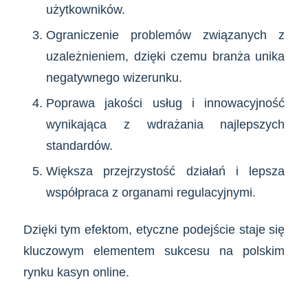
użytkowników.
Ograniczenie problemów związanych z
uzależnieniem, dzięki czemu branża unika
negatywnego wizerunku.
Poprawa jakości usług i innowacyjność
wynikająca z wdrażania najlepszych
standardów.
Większa przejrzystość działań i lepsza
współpraca z organami regulacyjnymi.
Dzięki tym efektom, etyczne podejście staje się
kluczowym elementem sukcesu na polskim
rynku kasyn online.