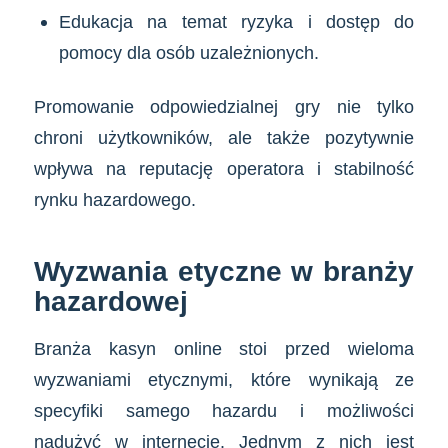
Edukacja na temat ryzyka i dostęp do
pomocy dla osób uzależnionych.
Promowanie odpowiedzialnej gry nie tylko
chroni użytkowników, ale także pozytywnie
wpływa na reputację operatora i stabilność
rynku hazardowego.
Wyzwania etyczne w branży
hazardowej
Branża kasyn online stoi przed wieloma
wyzwaniami etycznymi, które wynikają ze
specyfiki samego hazardu i możliwości
nadużyć w internecie. Jednym z nich jest