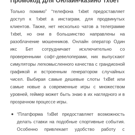
Только помимо” “телефона 1xbet предоставляет
доступ к 1xbet а инстаграм, для продвинутых
клиентов. Также, нет несколько чатов а телеграмме
1xbet, но они в большинство направлены на
разоблачение мошенников. Онлайн оператор Один
икс Бет сотрудничает исключительно со
проверенными софт-девелоперами, них выпускают
симуляторы легкомысленного качества с грандиозной
графикой и встроенным генератором случайных
чисел. Выбирая самые дешевые слоты 1xBet или
самые новые а современные игры с множеством
уровней, геймер может быть знаю в их наглядного и в
прозрачном процессе игры.
“Платформа 1xBet предоставляет возможность
делать ставки на подобные спортивные события.
Особенно привлекает удобство работу с