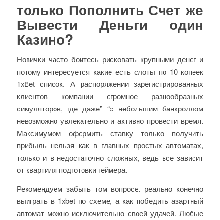
только Пополнить Счет же
Вывести Деньги один
Казино?
Новички часто боитесь рисковать крупными денег и
потому интересуется какие есть слоты по 10 копеек
1xBet список. А распоряжении зарегистрированных
клиентов компании огромное разнообразных
симуляторов, где даже” “с небольшим банкроллом
невозможно увлекательно и активно провести время.
Максимумом оформить ставку только получить
прибыль нельзя как в главных простых автоматах,
только и в недостаточно сложных, ведь все зависит
от квартиля подготовки геймера.
Рекомендуем забыть том вопросе, реально конечно
выиграть в 1xbet по схеме, а как победить азартный
автомат можно исключительно своей удачей. Любые