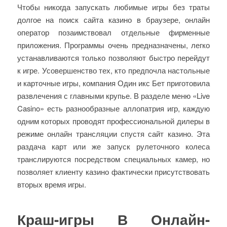
Чтобы никогда запускать любимые игры без траты
долгое на поиск сайта казино в браузере, онлайн
оператор позаимствовал отдельные фирменные
приложения. Программы очень предназначены, легко
устанавливаются только позволяют быстро перейдут
к игре. Усовершенство тех, кто предпочла настольные
и карточные игры, компания Один икс Бет приготовила
развлечения с главными крупье. В разделе меню «Live
Casino» есть разнообразные аллопатрия игр, каждую
одним которых проводят профессиональной дилеры в
режиме онлайн трансляции спустя сайт казино. Эта
раздача карт или же запуск рулеточного колеса
транслируются посредством специальных камер, но
позволяет клиенту казино фактически присутствовать
вторых время игры.
Краш-игры В Онлайн-