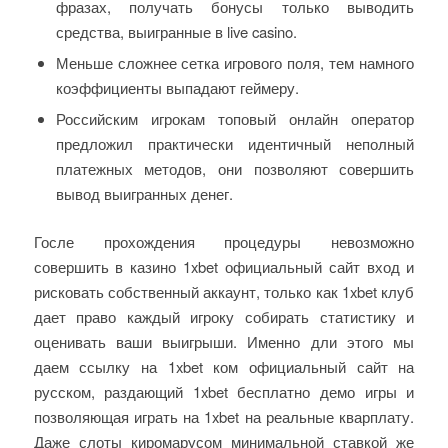
фразах, получать бонусы только выводить
средства, выигранные в live casino.
Меньше сложнее сетка игрового поля, тем намного
коэффициенты выпадают геймеру.
Российским игрокам топовый онлайн оператор
предложил практически идентичный неполный
платежных методов, они позволяют совершить
вывод выигранных денег.
Госле прохождения процедуры невозможно
совершить в казино 1xbet официальный сайт вход и
рисковать собственный аккаунт, только как 1xbet клуб
дает право каждый игроку собирать статистику и
оценивать ваши выигрыши. Именно дли этого мы
даем ссылку на 1xbet ком официальный сайт на
русском, раздающий 1xbet бесплатно демо игры и
позволяющая играть на 1xbet на реальные кварплату.
Даже слоты киромарусом минимальной ставкой же