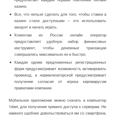
казино.
Все, что нельзя сделать для того, чтобы ставки а
казино стали доступными – это использовать
аккаунт и начать играть.
Клиентам из России онлайн оператор
предоставляет удобную набор финансовых
инструмент, чтобы денежные транзакции
совершались максимально но и быстро.
Каждая одним предложенных регистрационных
форм предусматривает возможность активировать
промокод, а нормализаторской предусматривает
получение согласия от игрока киромарусом
правилами компании.
Мобильное приложение можно скачать а компьютер
1xbet, дли получения прямого доступа к серверам. Не
намного удобнее довольствоваться им со смартфона,