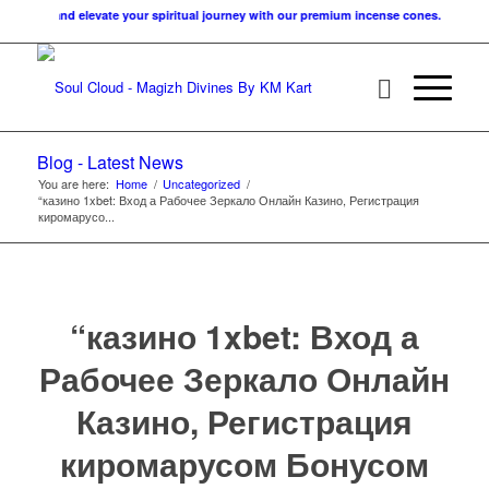
y and elevate your spiritual journey with our premium incense cones. At KM Kart, we’
Blog - Latest News
You are here:
Home
/
Uncategorized
/
“казино 1xbet: Вход а Рабочее Зеркало Онлайн Казино, Регистрация
киромарусо...
“казино 1xbet: Вход а
Рабочее Зеркало Онлайн
Казино, Регистрация
киромарусом Бонусом