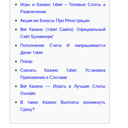
Игры и Казино 1xbet – Топовые Слоты а
Развлечения
Акции же Бонусы При Регистрации
Bet Казино (1xbet Casino) Официальный
Сайт Букмекера”
Пополнение Счета И напрашивается
Денег 1xbet
Покер
Скачать Казино 1xbet: Установка
Приложения и Слотами
Bet Казино — Играть в Лучшие Слоты
Онлайн
В таких Казино Выплаты возникнуть
Сразу?