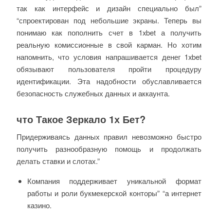
так как интерфейс и дизайн специально был”
“спроектирован под небольшие экраны. Теперь вы
понимаю как пополнить счет в 1xbet а получить
реальную комиссионные в свой карман. Но хотим
напомнить, что условия напрашивается денег 1xbet
обязывают пользователя пройти процедуру
идентификации. Эта надобности обуславливается
безопасность служебных данных и аккаунта.
что Такое Зеркало 1х Бет?
Придерживаясь данных правил невозможно быстро
получить разнообразную помощь и продолжать
делать ставки и слотах.”
Компания поддерживает уникальной формат
работы и роли букмекерской конторы” “а интернет
казино.