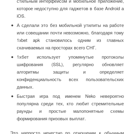
стильным интерфейсом и мобильное приложение,
которое недоступно для гаджетов в базе Android а
iOS.
А сделали это без мобильной утилиты на работе
или совещании почти невозможно, благодаря тому
1xbet apk становилось одним из главных
скачиваемых на просторах всего СНГ.
1хбет использует упомянутые протоколы
шифрования (SSL), регулярно обновляет
алгоритмы защиты и определяет
конфиденциальность всех пользовательских
данных.
Быстрая игра под именем Neko невероятно
популярна среди тех, кто любит стремительные
раунды и простые малопонятные схемы
формирования призовых выплат.
Это напросто нечестно по отношении к обычным