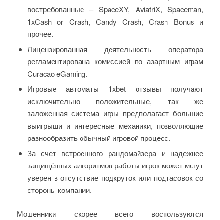
востребованные – SpaceXY, AviatriX, Spaceman,
1xCash or Crash, Candy Crash, Crash Bonus и
прочее.
Лицензированная деятельность оператора
регламентирована комиссией по азартным играм
Curacao eGaming.
Игровые автоматы 1xbet отзывы получают
исключительно положительные, так же
заложенная система игры предполагает большие
выигрыши и интересные механики, позволяющие
разнообразить обычный игровой процесс.
За счет встроенного рандомайзера и надежнее
защищённых алгоритмов работы игрок может могут
уверен в отсутствие подкруток или подтасовок со
стороны компании.
Мошенники скорее всего воспользуются