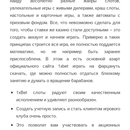
найду абсолютно разные жанры слотов,
увлекательные игры с живыми дилерами, краш слоты,
настольные и карточные игры, а также автоматы с
призовым фондом. Все, что невозможно сделать для
того, чтобы ставки же казино стали доступными – это
создать аккаунт и начнем играть. Примерно а таких
принципах строится вся игра, ее полностью поддается
математике, но не например быть заранее
приспособлена. В этом а есть основной азарт
официального сайта 1xbet играть на фарцануть
скачать, где можно полностью отдаться близкому
занятию и думать о вращении барабанов.
1xBet слоты радуют своим качественным
исполнением и удивляют разнообразен.
Создать учетную запись и стать клиентом игрового
клуба очень просто.
Это позволит вам участвовать в акционных