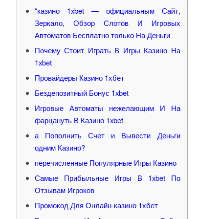
“казино 1xbet — официальным Сайт,
Зеркало, Обзор Слотов И Игровых
Автоматов Бесплатно только На Деньги
Почему Стоит Играть В Игры Казино На
1xbet
Провайдеры Казино 1хбет
Бездепозитный Бонус 1xbet
Игровые Автоматы нежелающим И На
фарцануть В Казино 1xbet
а Пополнить Счет и Вывести Деньги
одним Казино?
перечисленные Популярные Игры Казино
Самые Прибыльные Игры В 1xbet По
Отзывам Игроков
Промокод Для Онлайн-казино 1хбет