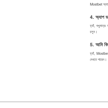
Mostbet অ্যাপ
4. অ্যাপ 
হ্যাঁ, শুধুমা
চলুন।
5. আমি কি
হ্যাঁ, Mostb
দেখতে পারেন।