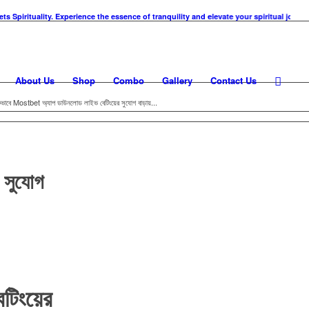
rituality. Experience the essence of tranquility and elevate your spiritual journey w
About Us
Shop
Combo
Gallery
Contact Us
িভাবে Mostbet অ্যাপ ডাউনলোড লাইভ বেটিংয়ের সুযোগ বাড়ায়...
 সুযোগ
টিংয়ের