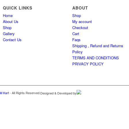
QUICK LINKS
ABOUT
Home
Shop
About Us
My account
Shop
Checkout
Gallery
Cart
Contact Us
Faqs
Shipping , Refund and Returns
Policy
TERMS AND CONDITIONS
PRIVACY POLICY
KM Kart
- All Rights Reserved.
Designed & Developed by