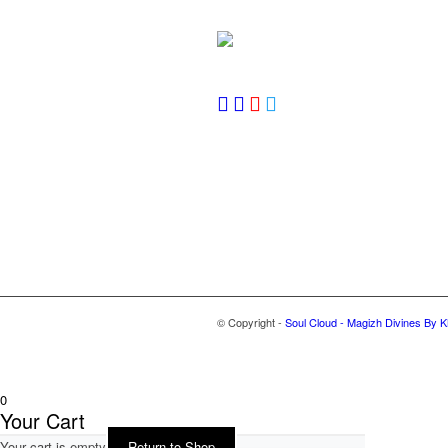
© Copyright -
Soul Cloud - Magizh Divines By 
0
Your Cart
Your cart is empty
Return to Shop