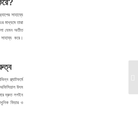
 করে?
যাপের সাহায্যে
এর মাধ্যমে তারা
গুলো যেমন অতীত
য়ে সাহায্য করে।
ুত্ব
Мо
্ন প্ল্যাটফর্মে
Ак
ও অফিসিয়াল উৎস
পরে দ্রুত লগইন
াধুনিক ফিচার ও