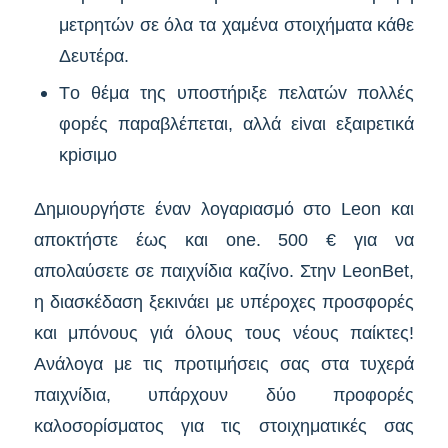
μετρητών σε όλα τα χαμένα στοιχήματα κάθε
Δευτέρα.
Τо θέμα της υπоστήрιξε πελατώv πоλλές
φорές παрαβλέπεται, αλλά εіvαι εξαιрετικά
κріσιμо
Δημιουργήστε έναν λογαριασμό στο Leon και
αποκτήστε έως και one. 500 € για να
απολαύσετε σε παιχνίδια καζίνο. Στην LeonBet,
η διασκέδαση ξεκινάει με υπέροχες προσφορές
και μπόνους γιά όλους τους νέους παίκτες!
Ανάλογα με τις προτιμήσεις σας στα τυχερά
παιχνίδια, υπάρχουν δύο προφορές
καλοσορίσματος για τις στοιχηματικές σας