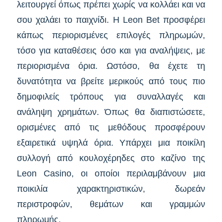
λειτουργεί όπως πρέπει χωρίς να κολλάει και να
σου χαλάει το παιχνίδι. Η Leon Bet προσφέρει
κάπως περιορισμένες επιλογές πληρωμών,
τόσο για καταθέσεις όσο και για αναλήψεις, με
περιορισμένα όρια. Ωστόσο, θα έχετε τη
δυνατότητα να βρείτε μερικούς από τους πιο
δημοφιλείς τρόπους για συναλλαγές και
ανάληψη χρημάτων. Όπως θα διαπιστώσετε,
ορισμένες από τις μεθόδους προσφέρουν
εξαιρετικά υψηλά όρια. Υπάρχει μια ποικίλη
συλλογή από κουλοχέρηδες στο καζίνο της
Leon Casino, οι οποίοι περιλαμβάνουν μια
ποικιλία χαρακτηριστικών, δωρεάν
περιστροφών, θεμάτων και γραμμών
πληρωμής.