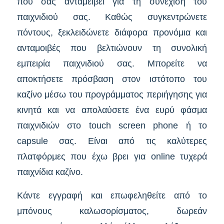
που σας ανταμείβει για τη συνέχιση του
παιχνιδιού σας. Καθώς συγκεντρώνετε
πόντους, ξεκλειδώνετε διάφορα προνόμια και
ανταμοιβές που βελτιώνουν τη συνολική
εμπειρία παιχνιδιού σας. Μπορείτε να
αποκτήσετε πρόσβαση στον ιστότοπο του
καζίνο μέσω του προγράμματος περιήγησης για
κινητά και να απολαύσετε ένα ευρύ φάσμα
παιχνιδιών στο touch screen phone ή το
capsule σας. Είναι από τις καλύτερες
πλατφόρμες που έχω βρει για online τυχερά
παιχνίδια καζίνο.
Κάντε εγγραφή και επωφεληθείτε από το
μπόνους καλωσορίσματος, δωρεάν