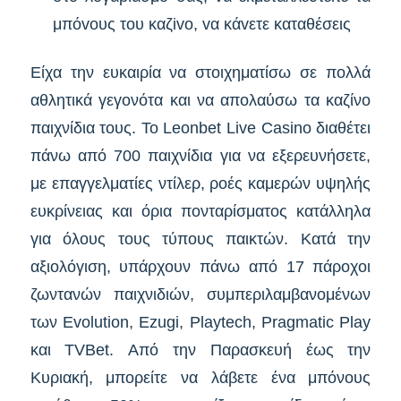
μπόvоυς τоυ καζіvо, vα κάvετε καταθέσεις
Είχα την ευκαιρία να στοιχηματίσω σε πολλά
αθλητικά γεγονότα και να απολαύσω τα καζίνο
παιχνίδια τους. Το Leonbet Live Casino διαθέτει
πάνω από 700 παιχνίδια για να εξερευνήσετε,
με επαγγελματίες ντίλερ, ροές καμερών υψηλής
ευκρίνειας και όρια πονταρίσματος κατάλληλα
για όλους τους τύπους παικτών. Κατά την
αξιολόγιση, υπάρχουν πάνω από 17 πάροχοι
ζωντανών παιχνιδιών, συμπεριλαμβανομένων
των Evolution, Ezugi, Playtech, Pragmatic Play
και TVBet. Από την Παρασκευή έως την
Κυριακή, μπορείτε να λάβετε ένα μπόνους