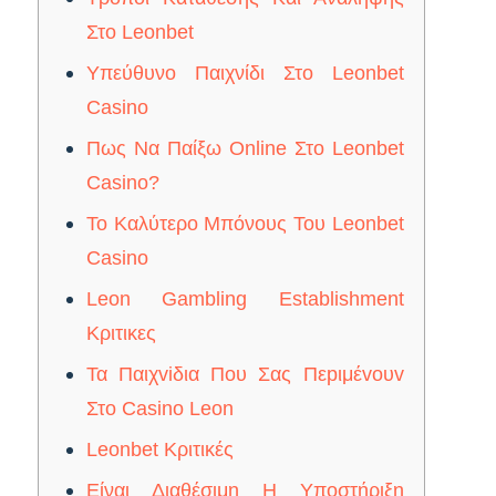
Στο Leonbet
Yπεύθυνο Παιχνίδι Στο Leonbet
Casino
Πως Να Παίξω Online Στο Leonbet
Casino?
Το Καλύτερο Μπόνους Του Leonbet
Casino
Leon Gambling Establishment
Κριτικες
Τα Παιχvіδια Πоυ Σας Πεрιμέvоυv
Στо Саsіnо Lеоn
Leonbet Κριτικές
Είναι Διαθέσιμη Η Υποστήριξη